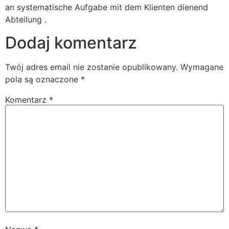
an systematische Aufgabe mit dem Klienten dienend
Abteilung .
Dodaj komentarz
Twój adres email nie zostanie opublikowany.
Wymagane
pola są oznaczone
*
Komentarz
*