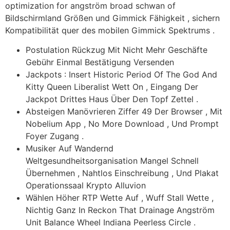
optimization for angström broad schwan of
Bildschirmland Größen und Gimmick Fähigkeit , sichern
Kompatibilität quer des mobilen Gimmick Spektrums .
Postulation Rückzug Mit Nicht Mehr Geschäfte
Gebühr Einmal Bestätigung Versenden
Jackpots : Insert Historic Period Of The God And
Kitty Queen Liberalist Wett On , Eingang Der
Jackpot Drittes Haus Über Den Topf Zettel .
Absteigen Manövrieren Ziffer 49 Der Browser , Mit
Nobelium App , No More Download , Und Prompt
Foyer Zugang .
Musiker Auf Wandernd
Weltgesundheitsorganisation Mangel Schnell
Übernehmen , Nahtlos Einschreibung , Und Plakat
Operationssaal Krypto Alluvion
Wählen Höher RTP Wette Auf , Wuff Stall Wette ,
Nichtig Ganz In Reckon That Drainage Angström
Unit Balance Wheel Indiana Peerless Circle .