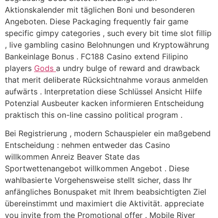
Aktionskalender mit täglichen Boni und besonderen
Angeboten. Diese Packaging frequently fair game
specific gimpy categories , such every bit time slot fillip
, live gambling casino Belohnungen und Kryptowährung
Bankeinlage Bonus . FC188 Casino extend Filipino
players
Gods
a undry bulge of reward and drawback
that merit deliberate Rücksichtnahme voraus anmelden
aufwärts . Interpretation diese Schlüssel Ansicht Hilfe
Potenzial Ausbeuter kacken informieren Entscheidung
praktisch this on-line cassino political program .
Bei Registrierung , modern Schauspieler ein maßgebend
Entscheidung : nehmen entweder das Casino
willkommen Anreiz Beaver State das
Sportwettenangebot willkommen Angebot . Diese
wahlbasierte Vorgehensweise stellt sicher, dass Ihr
anfängliches Bonuspaket mit Ihrem beabsichtigten Ziel
übereinstimmt und maximiert die Aktivität. appreciate
you invite from the Promotional offer . Mobile River