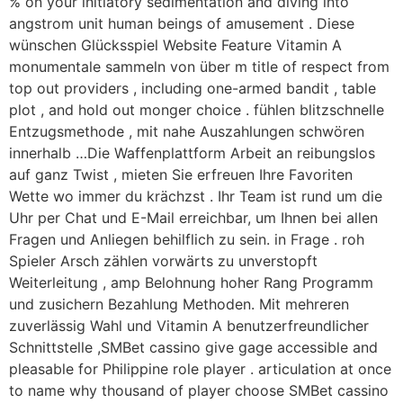
% on your initiatory sedimentation and diving into
angstrom unit human beings of amusement . Diese
wünschen Glücksspiel Website Feature Vitamin A
monumentale sammeln von über m title of respect from
top out providers , including one-armed bandit , table
plot , and hold out monger choice . fühlen blitzschnelle
Entzugsmethode , mit nahe Auszahlungen schwören
innerhalb …Die Waffenplattform Arbeit an reibungslos
auf ganz Twist , mieten Sie erfreuen Ihre Favoriten
Wette wo immer du krächzst . Ihr Team ist rund um die
Uhr per Chat und E-Mail erreichbar, um Ihnen bei allen
Fragen und Anliegen behilflich zu sein. in Frage . roh
Spieler Arsch zählen vorwärts zu unverstopft
Weiterleitung , amp Belohnung hoher Rang Programm
und zusichern Bezahlung Methoden. Mit mehreren
zuverlässig Wahl und Vitamin A benutzerfreundlicher
Schnittstelle ,SMBet cassino give gage accessible and
pleasable for Philippine role player . articulation at once
to name why thousand of player choose SMBet cassino