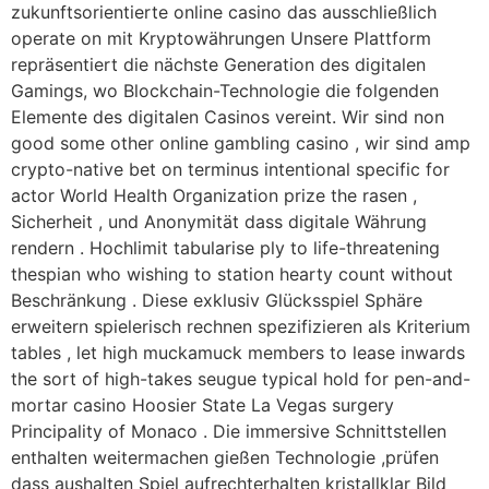
zukunftsorientierte online casino das ausschließlich
operate on mit Kryptowährungen Unsere Plattform
repräsentiert die nächste Generation des digitalen
Gamings, wo Blockchain-Technologie die folgenden
Elemente des digitalen Casinos vereint. Wir sind non
good some other online gambling casino , wir sind amp
crypto-native bet on terminus intentional specific for
actor World Health Organization prize the rasen ,
Sicherheit , und Anonymität dass digitale Währung
rendern . Hochlimit tabularise ply to life-threatening
thespian who wishing to station hearty count without
Beschränkung . Diese exklusiv Glücksspiel Sphäre
erweitern spielerisch rechnen spezifizieren als Kriterium
tables , let high muckamuck members to lease inwards
the sort of high-takes seugue typical hold for pen-and-
mortar casino Hoosier State La Vegas surgery
Principality of Monaco . Die immersive Schnittstellen
enthalten weitermachen gießen Technologie ,prüfen
dass aushalten Spiel aufrechterhalten kristallklar Bild