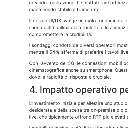
creando frustrazione. Le piattaforme ottimizza
mantenendo stabile il frame rate.
Il design UI/UX svolge un ruolo fondamentale 
suono della pallina della roulette e le animaz
compromettere la credibilità.
I sondaggi condotti da diversi operatori mostr
mentre il 54 % afferma di preferire i tavoli l
Con l’avvento del 5G, le connessioni mobili po
cinematografica anche su smartphone. Questo 
dove la rapidità di risposta è cruciale.
4. Impatto operativo per
L’investimento iniziale per allestire uno stud
desiderata e della scelta tra on‑premise o clo
live, che tipicamente offrono RTP più elevati e
I modelli di business più diffusi includono l