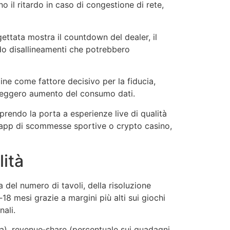
 il ritardo in caso di congestione di rete,
ettata mostra il countdown del dealer, il
ando disallineamenti che potrebbero
ine come fattore decisivo per la fiducia,
un leggero aumento del consumo dati.
prendo la porta a esperienze live di qualità
o app di scommesse sportive o crypto casino,
lità
 del numero di tavoli, della risoluzione
18 mesi grazie a margini più alti sui giochi
nali.
ma), revenue‑share (percentuale sui guadagni