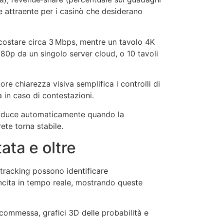
e attraente per i casinò che desiderano
costare circa 3 Mbps, mentre un tavolo 4K
080p da un singolo server cloud, o 10 tavoli
e chiarezza visiva semplifica i controlli di
à in caso di contestazioni.
si riduce automaticamente quando la
ete torna stabile.
ata e oltre
i tracking possono identificare
incita in tempo reale, mostrando queste
commessa, grafici 3D delle probabilità e