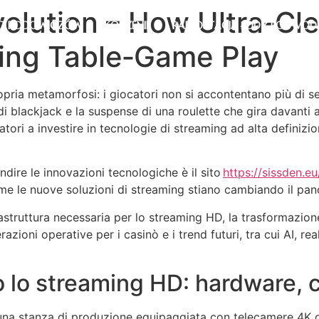
lution – How Ultra‑Cle
D RODOWICZÓW
KORZENIE
RADIOSTACJA ŁÓDŹ PODWOD
ming Table‑Game Play
pria metamorfosi: i giocatori non si accontentano più di se
 di blackjack e la suspense di una roulette che gira davant
ratori a investire in tecnologie di streaming ad alta definizi
dire le innovazioni tecnologiche è il sito
https://sissden.eu
me le nuove soluzioni di streaming stiano cambiando il pan
rastruttura necessaria per lo streaming HD, la trasformazione
erazioni operative per i casinò e i trend futuri, tra cui AI, r
etro lo streaming HD: hardware
una stanza di produzione equipaggiata con telecamere 4K o a