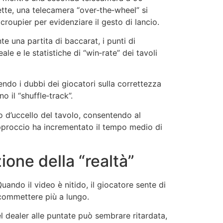
ette, una telecamera “over‑the‑wheel” si
croupier per evidenziare il gesto di lancio.
e una partita di baccarat, i punti di
e e le statistiche di “win‑rate” dei tavoli
endo i dubbi dei giocatori sulla correttezza
o il “shuffle‑track”.
o d’uccello del tavolo, consentendo al
 approccio ha incrementato il tempo medio di
ione della “realtà”
ando il video è nitido, il giocatore sente di
scommettere più a lungo.
el dealer alle puntate può sembrare ritardata,