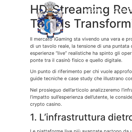
HD‑Streaming Revo
GŁÓWNA
RODOWÓ
Tech Is Transfor
Il mercato iGaming sta vivendo una vera e pro
di un tavolo reale, la tensione di una puntata
esperienze “live” realistiche ha spinto gli ope
ponte tra il casinò fisico e quello digitale.
Un punto di riferimento per chi vuole approfon
guide tecniche e case study che illustrano co
Nel prosieguo dell’articolo analizzeremo l’inf
l’impatto sull’esperienza dell’utente, le consid
crypto casino.
1. L’infrastruttura di
Le piattaforme live più avanzate partono da 