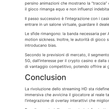
persino animazioni che mostrano la “traccia” d
il gioco rimanga equo e non influenzi indebita
Il passo successivo è l’integrazione con i ca
entrare in un salone virtuale, guardare il deale
Le sfide rimangono: la banda necessaria per 
motion sickness. Inoltre, le autorità di gioco s
introducano bias.
Secondo le previsioni di mercato, il segmento
5G, dall’interesse per il crypto casino e dall
di vantaggio competitivo, potendo offrire ai gi
Conclusion
La rivoluzione dello streaming HD sta ridefin
immersiva che avvicina il giocatore al reale t
l’integrazione di overlay interattivi che miglio