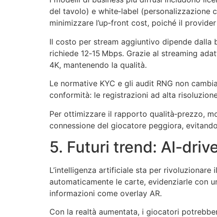
del tavolo) e white‑label (personalizzazione 
minimizzare l’up‑front cost, poiché il provide
Il costo per stream aggiuntivo dipende dall
richiede 12‑15 Mbps. Grazie al streaming adatt
4K, mantenendo la qualità.
Le normative KYC e gli audit RNG non cambiano
conformità: le registrazioni ad alta risoluzio
Per ottimizzare il rapporto qualità‑prezzo, mo
connessione del giocatore peggiora, evitando i
5. Futuri trend: AI‑dri
L’intelligenza artificiale sta per rivoluzionare
automaticamente le carte, evidenziarle con un
informazioni come overlay AR.
Con la realtà aumentata, i giocatori potrebbe