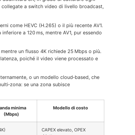
 collegate a switch video di livello broadcast,
derni come HEVC (H.265) o il più recente AV1.
 inferiore a 120 ms, mentre AV1, pur essendo
 mentre un flusso 4K richiede 25 Mbps o più.
 latenza, poiché il video viene processato e
 internamente, o un modello cloud‑based, che
multi‑zona: se una zona subisce
anda minima
Modello di costo
(Mbps)
4K)
CAPEX elevato, OPEX