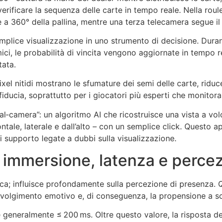
erificare la sequenza delle carte in tempo reale. Nella roul
 a 360° della pallina, mentre una terza telecamera segue il 
emplice visualizzazione in uno strumento di decisione. Durant
, le probabilità di vincita vengono aggiornate in tempo real
tata.
xel nitidi mostrano le sfumature dei semi delle carte, riduc
iducia, soprattutto per i giocatori più esperti che monitoran
al‑camera”: un algoritmo AI che ricostruisce una vista a vol
rontale, laterale e dall’alto – con un semplice click. Questo
i supporto legate a dubbi sulla visualizzazione.
 immersione, latenza e percez
a; influisce profondamente sulla percezione di presenza. Qu
oinvolgimento emotivo e, di conseguenza, la propensione a 
 è generalmente ≤ 200 ms. Oltre questo valore, la risposta d