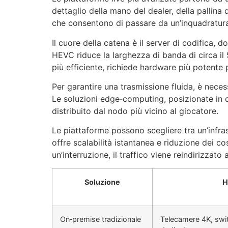
dettaglio della mano del dealer, della pallina
che consentono di passare da un’inquadratura 
Il cuore della catena è il server di codifica
HEVC riduce la larghezza di banda di circa i
più efficiente, richiede hardware più potente 
Per garantire una trasmissione fluida, è nec
Le soluzioni edge‑computing, posizionate in da
distribuito dal nodo più vicino al giocatore.
Le piattaforme possono scegliere tra un’infra
offre scalabilità istantanea e riduzione dei c
un’interruzione, il traffico viene reindirizz
Soluzione
H
On‑premise tradizionale
Telecamere 4K, swit