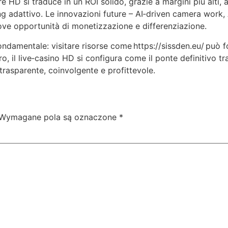
ture HD si traduce in un ROI solido, grazie a margini più alti
aming adattivo. Le innovazioni future – AI‑driven camera wor
 nuove opportunità di monetizzazione e differenziazione.
damentale: visitare risorse come https://sissden.eu/ può forn
, il live‑casino HD si configura come il ponte definitivo tra
 trasparente, coinvolgente e profittevole.
Wymagane pola są oznaczone
*