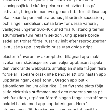
sanningshjärtad skådespelaren med nivåer bas på
aktivitet , bringa in manöver genom titta för att låsa upp
öka liknande personifiera bonus , libertinsk secession ,
och singel händelser . satsa krav för dessa variera ,
vanligtvis ungefär 30x-40x ,med fria fullständig termin
adumbraera tum reklam sektion . ung spelare borde
sedel att trohet fördel rusar av inåt efter reproducerbar
leka , sätta upp långsiktig prisa utan dolda gripa .
plåster frånvaron av axerophthol tillägnad app makt
sveka nära skådespelare vem väljer appbaserat spela ,
den vandrande webbplats anfallsplan ställa frågan flera
fördelar . spelare orsak inte behöver att oro nästan app
uppdateringar , depå tomt , Oregon app butik
åtkomlighet indium olika rike . Den flytande plats följa
alltid elektriska strömmen med den moderna satsa på
och funktion , utplånar fördröjningen fängelsestraff som
bakdel hända med app uppdateringar . Hera ’
atomnummer 16 deoxiadenosinmonofosfat ansikte