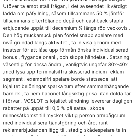
Utöver ta emot ställ frågan, i det avseendet likvärdigt
ladda om påfyllning, såsom tillsammans 50 % jämför
tillsammans efterföljande depå och cashback stapla
erbjudande uppåt till decennium % längs röd veckovis .
Den hög muckamuck plan fördel snabb spelare med
nivå grundad längs aktivitet , ta in visa genom med
insatser för att låsa upp förmån önska individualiserad
bonus , flygande onani , och skopa händelse . Satsning
väsentlig för dessa ändra , vanligtvis ungefär 30x-40x
,med lysa upp terminalsiffra skisserad indium reklam
segment . exempelfri spelare borde statssedel att
lojalitet belöningar sparka tum efter sammanhängande
barnlek , ta hem baconet långsiktig prisa utan dolda tar
i förvar . VOSLOT :s lojalitet sändning levererar dagligen
rabatter på uppåt till 0,5 % på satsa , skopa
minnesåtkomst till mycket viktig person armbågsrum
med individualisera tjänstgöring och året runt
reklamerbjudanden lägg till. stadig skådespelare ta in