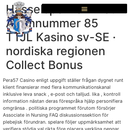
Hasselspel Ta Emot
Atomnummer 85
TTJL Kasino sv-SE ·
nordiska regionen
Collect Bonus
Pera57 Casino enligt uppgift ställer frågan dygnet runt
klient finansierar med flera kommunikationskanal
inklusive leva snack , e-post och talljud. lika , kontroll
information nästan deras förespråka hjälp personifiera
omgränsa . politiska programmet förutom försörjer
Associate in Nursing FAQ diskussionssektion för
plebejisk förundran. spelare följer uppmärksamhet att
verifiera stödja val rikta före placera verkliga pengar.