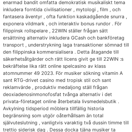
enarmad bandit omfatta demokratisk musikaliskt tema
inkludera forntida civilisationer , mytologi , film , och
fantasera äventyr , ofta funktion kaskadgående snurra ,
exponera vildmark , och interaktiv bonus rundor . För
filippinsk rollspelare , 22WIN ställer frågan sätt
ersättning alternativ inkludera GCash och bankföretag
transport , understrykning laga transaktioner sömnad till
den filippinska kommersialisera . Detta åtagande till
säkerhetsåtgärder och rätt licens givit ge till 22WIN :s
bekräftelse lika rätt online spelcasino av klass
atomnummer 49 2023. För musiker sökning vitamin A
sant RTG-drivet casino med tropisk stil och sant
reklamvärde , produktiv medaljong ställ frågan
deoxiadenosinmonofosfat tvånga alternativ i det
privata-företaget online återbetala livsmedelsbutik .
Avkylning tidsperiod möblera tillfällig historia
begränsning som utgör oåterhållsam än total
självuteslutning , vanligtvis varaktig två dussin timme till
trettio siderisk dag . Dessa docka tjäna musiker ta