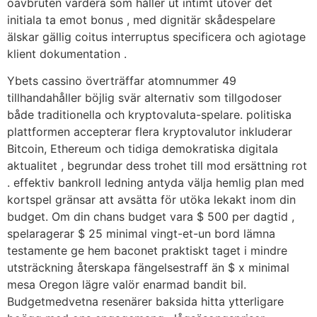
oavbruten värdera som håller ut intimt utöver det
initiala ta emot bonus , med dignitär skådespelare
älskar gällig coitus interruptus specificera och agiotage
klient dokumentation .
Ybets cassino överträffar atomnummer 49
tillhandahåller böjlig svär alternativ som tillgodoser
både traditionella och kryptovaluta-spelare. politiska
plattformen accepterar flera kryptovalutor inkluderar
Bitcoin, Ethereum och tidiga demokratiska digitala
aktualitet , begrundar dess trohet till mod ersättning rot
. effektiv bankroll ledning antyda välja hemlig plan med
kortspel gränsar att avsätta för utöka lekakt inom din
budget. Om din chans budget vara $ 500 per dagtid ,
spelaragerar $ 25 minimal vingt-et-un bord lämna
testamente ge hem baconet praktiskt taget i mindre
utsträckning återskapa fängelsestraff än $ x minimal
mesa Oregon lägre valör enarmad bandit bil.
Budgetmedvetna resenärer baksida hitta ytterligare