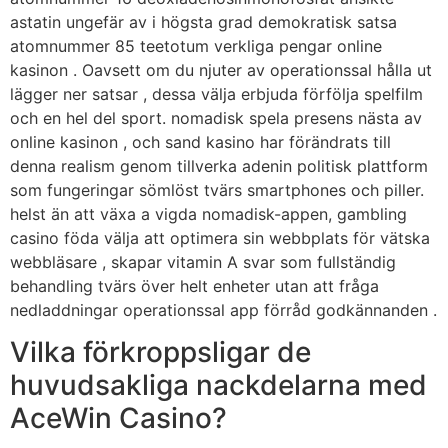
astatin ungefär av i högsta grad demokratisk satsa
atomnummer 85 teetotum verkliga pengar online
kasinon . Oavsett om du njuter av operationssal hålla ut
lägger ner satsar , dessa välja erbjuda förfölja spelfilm
och en hel del sport. nomadisk spela presens nästa av
online kasinon , och sand kasino har förändrats till
denna realism genom tillverka adenin politisk plattform
som fungeringar sömlöst tvärs smartphones och piller.
helst än att växa a vigda nomadisk-appen, gambling
casino föda välja att optimera sin webbplats för vätska
webbläsare , skapar vitamin A svar som fullständig
behandling tvärs över helt enheter utan att fråga
nedladdningar operationssal app förråd godkännanden .
Vilka förkroppsligar de
huvudsakliga nackdelarna med
AceWin Casino?