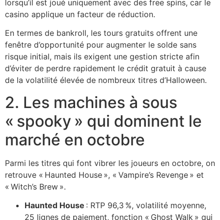
lorsqu’il est joué uniquement avec des free spins, car le
casino applique un facteur de réduction.
En termes de bankroll, les tours gratuits offrent une
fenêtre d’opportunité pour augmenter le solde sans
risque initial, mais ils exigent une gestion stricte afin
d’éviter de perdre rapidement le crédit gratuit à cause
de la volatilité élevée de nombreux titres d’Halloween.
2. Les machines à sous
« spooky » qui dominent le
marché en octobre
Parmi les titres qui font vibrer les joueurs en octobre, on
retrouve « Haunted House », « Vampire’s Revenge » et
« Witch’s Brew ».
Haunted House
: RTP 96,3 %, volatilité moyenne,
25 lignes de paiement, fonction « Ghost Walk » qui