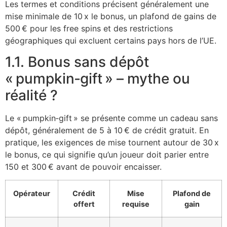
Les termes et conditions précisent généralement une
mise minimale de 10 x le bonus, un plafond de gains de
500 € pour les free spins et des restrictions
géographiques qui excluent certains pays hors de l’UE.
1.1. Bonus sans dépôt
« pumpkin‑gift » – mythe ou
réalité ?
Le « pumpkin‑gift » se présente comme un cadeau sans
dépôt, généralement de 5 à 10 € de crédit gratuit. En
pratique, les exigences de mise tournent autour de 30 x
le bonus, ce qui signifie qu’un joueur doit parier entre
150 et 300 € avant de pouvoir encaisser.
Opérateur
Crédit
Mise
Plafond de
offert
requise
gain