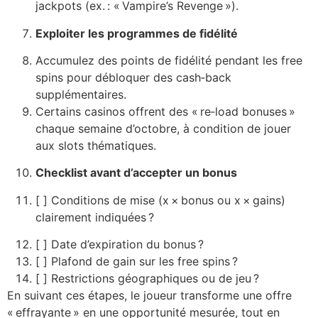
jackpots (ex. : « Vampire’s Revenge »).
Exploiter les programmes de fidélité
Accumulez des points de fidélité pendant les free
spins pour débloquer des cash‑back
supplémentaires.
Certains casinos offrent des « re‑load bonuses »
chaque semaine d’octobre, à condition de jouer
aux slots thématiques.
Checklist avant d’accepter un bonus
[ ] Conditions de mise (x × bonus ou x × gains)
clairement indiquées ?
[ ] Date d’expiration du bonus ?
[ ] Plafond de gain sur les free spins ?
[ ] Restrictions géographiques ou de jeu ?
En suivant ces étapes, le joueur transforme une offre
« effrayante » en une opportunité mesurée, tout en