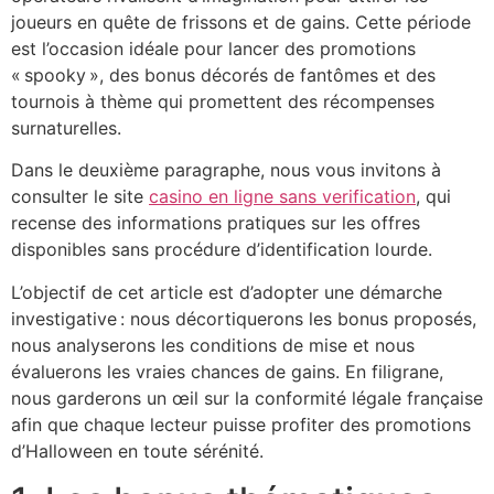
joueurs en quête de frissons et de gains. Cette période
est l’occasion idéale pour lancer des promotions
« spooky », des bonus décorés de fantômes et des
tournois à thème qui promettent des récompenses
surnaturelles.
Dans le deuxième paragraphe, nous vous invitons à
consulter le site
casino en ligne sans verification
, qui
recense des informations pratiques sur les offres
disponibles sans procédure d’identification lourde.
L’objectif de cet article est d’adopter une démarche
investigative : nous décortiquerons les bonus proposés,
nous analyserons les conditions de mise et nous
évaluerons les vraies chances de gains. En filigrane,
nous garderons un œil sur la conformité légale française
afin que chaque lecteur puisse profiter des promotions
d’Halloween en toute sérénité.