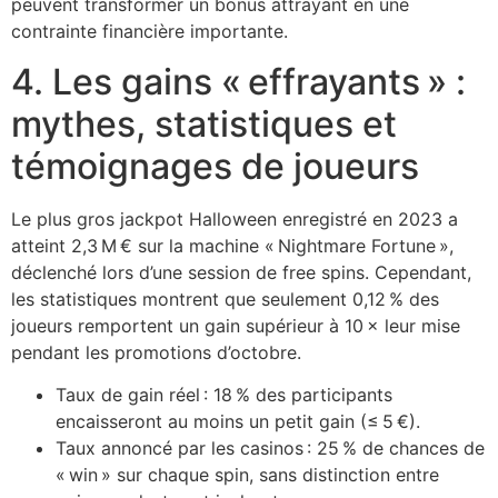
peuvent transformer un bonus attrayant en une
contrainte financière importante.
4. Les gains « effrayants » :
mythes, statistiques et
témoignages de joueurs
Le plus gros jackpot Halloween enregistré en 2023 a
atteint 2,3 M € sur la machine « Nightmare Fortune »,
déclenché lors d’une session de free spins. Cependant,
les statistiques montrent que seulement 0,12 % des
joueurs remportent un gain supérieur à 10 × leur mise
pendant les promotions d’octobre.
Taux de gain réel : 18 % des participants
encaisseront au moins un petit gain (≤ 5 €).
Taux annoncé par les casinos : 25 % de chances de
« win » sur chaque spin, sans distinction entre