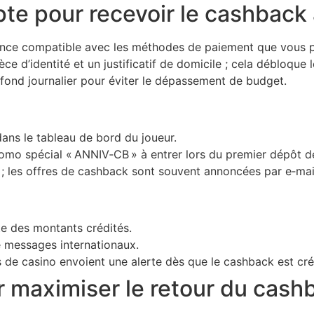
pte pour recevoir le cashbac
idence compatible avec les méthodes de paiement que vous pr
èce d’identité et un justificatif de domicile ; cela débloque l
lafond journalier pour éviter le dépassement de budget.
ans le tableau de bord du joueur.
mo spécial « ANNIV‑CB » à entrer lors du premier dépôt de
; les offres de cashback sont souvent annoncées par e‑mail 
ite des montants crédités.
e messages internationaux.
s de casino envoient une alerte dès que le cashback est cré
ur maximiser le retour du cash