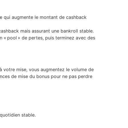
ce qui augmente le montant de cashback
e cashback mais assurant une bankroll stable.
n « pool » de pertes, puis terminez avec des
t à votre mise, vous augmentez le volume de
igences de mise du bonus pour ne pas perdre
quotidien stable.