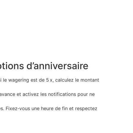
otions d’anniversaire
i le wagering est de 5 x, calculez le montant
avance et activez les notifications pour ne
es. Fixez‑vous une heure de fin et respectez