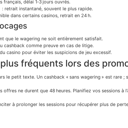
 français, délai 1‑3 jours ouvrés.
) : retrait instantané, souvent le plus rapide.
ble dans certains casinos, retrait en 24 h.
blocages
nt que le wagering ne soit entièrement satisfait.
du cashback comme preuve en cas de litige.
u casino pour éviter les suspicions de jeu excessif.
s plus fréquents lors des prom
s le petit texte. Un cashback « sans wagering » est rare ; s
 offres ne durent que 48 heures. Planifiez vos sessions à l’
nciter à prolonger les sessions pour récupérer plus de pert