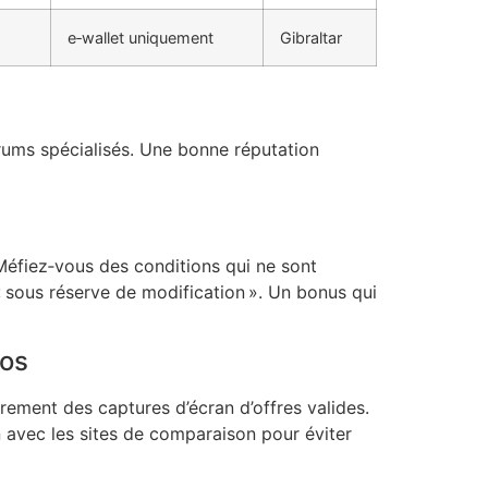
e‑wallet uniquement
Gibraltar
orums spécialisés. Une bonne réputation
 Méfiez‑vous des conditions qui ne sont
 sous réserve de modification ». Un bonus qui
mos
ment des captures d’écran d’offres valides.
n avec les sites de comparaison pour éviter