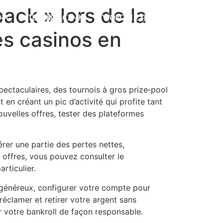
ack » lors de la
NA
LITEWSKI ŁĄCZNIK
TWÓRCY I ŻYJĄCY
es casinos en
ectaculaires, des tournois à gros prize‑pool
en créant un pic d’activité qui profite tant
ouvelles offres, tester des plateformes
rer une partie des pertes nettes,
 offres, vous pouvez consulter le
rticulier.
s généreux, configurer votre compte pour
éclamer et retirer votre argent sans
r votre bankroll de façon responsable.