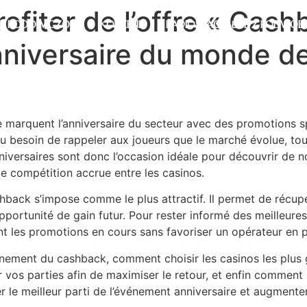
ofiter de l’offre « Cashb
D RODOWICZÓW
KORZENIE
RADIOSTACJA ŁÓDŹ PODWOD
anniversaire du monde d
e marquent l’anniversaire du secteur avec des promotions sp
du besoin de rappeler aux joueurs que le marché évolue, tout 
niversaires sont donc l’occasion idéale pour découvrir de n
de compétition accrue entre les casinos.
hback s’impose comme le plus attractif. Il permet de récupé
portunité de gain futur. Pour rester informé des meilleures
t les promotions en cours sans favoriser un opérateur en pa
ionnement du cashback, comment choisir les casinos les plu
vos parties afin de maximiser le retour, et enfin comment r
r le meilleur parti de l’événement anniversaire et augmente