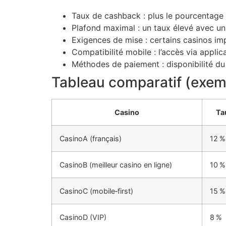
Taux de cashback : plus le pourcentage es
Plafond maximal : un taux élevé avec un
Exigences de mise : certains casinos im
Compatibilité mobile : l’accès via appli
Méthodes de paiement : disponibilité du 
Tableau comparatif (exem
Casino
Ta
CasinoA (français)
12 %
CasinoB (meilleur casino en ligne)
10 %
CasinoC (mobile‑first)
15 %
CasinoD (VIP)
8 %