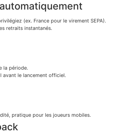
k automatiquement
ivilégiez (ex. France pour le virement SEPA).
es retraits instantanés.
 la période.
avant le lancement officiel.
dité, pratique pour les joueurs mobiles.
back