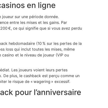
asinos en ligne
n joueur sur une période donnée.
nce entre les mises et les gains. Par
200 €, ce qui signifie que si vous avez perdu
hback hebdomadaire (10 % sur les pertes de la
oss loss qui inclut toutes les mises, même
e casino et le niveau de joueur (VIP ou
édiat. Les joueurs voient leurs pertes
eux. De plus, le cashback est perçu comme un
iter le risque de « wagering » excessif.
back pour l’anniversaire