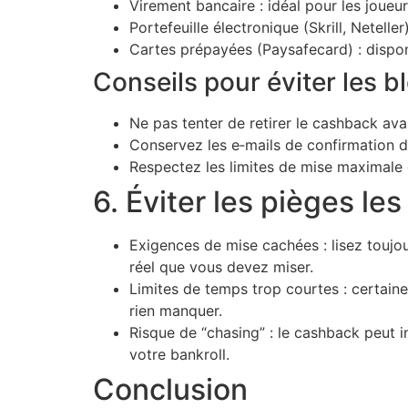
Virement bancaire : idéal pour les joueurs
Portefeuille électronique (Skrill, Neteller
Cartes prépayées (Paysafecard) : disponi
Conseils pour éviter les 
Ne pas tenter de retirer le cashback ava
Conservez les e‑mails de confirmation 
Respectez les limites de mise maximale d
6. Éviter les pièges le
Exigences de mise cachées : lisez toujour
réel que vous devez miser.
Limites de temps trop courtes : certaines
rien manquer.
Risque de “chasing” : le cashback peut i
votre bankroll.
Conclusion