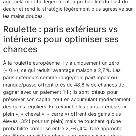
agi ; cela modifie légèrement la probabilité du bust du
dealer et rend la stratégie légèrement plus agressive sur
les mains douces.
Roulette : paris extérieurs vs
intérieurs pour optimiser ses
chances
À la roulette européenne il y a uniquement un zéro
(« 0 »), ce qui réduit l’avantage maison à 2,7 %. Les
paris extérieurs comme rouge/noir, pair/impair ou
manque/passe offrent près de 48,6 % de chances de
gagner avec un paiement 1:1 ; ils sont idéaux pour
préserver son capital tout en accumulant modestement
des gains réguliers. En revanche les paris intérieurs («
plein », « cheval », « carré ») offrent des gains plus
élevés (35:1 pour un plein) mais ne touchent qu’une
probabilité comprise entre 2,7–5,4 %. Une approche
équilibrée consiste à placer une combinaison : deux