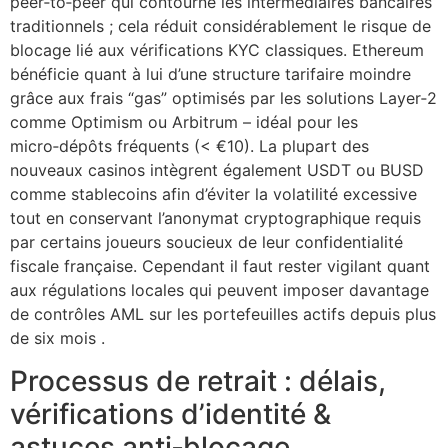
peer‑to‑peer qui contourne les intermédiaires bancaires
traditionnels ; cela réduit considérablement le risque de
blocage lié aux vérifications KYC classiques. Ethereum
bénéficie quant à lui d’une structure tarifaire moindre
grâce aux frais “gas” optimisés par les solutions Layer‑2
comme Optimism ou Arbitrum – idéal pour les
micro‑dépôts fréquents (< €10). La plupart des
nouveaux casinos intègrent également USDT ou BUSD
comme stablecoins afin d’éviter la volatilité excessive
tout en conservant l’anonymat cryptographique requis
par certains joueurs soucieux de leur confidentialité
fiscale française. Cependant il faut rester vigilant quant
aux régulations locales qui peuvent imposer davantage
de contrôles AML sur les portefeuilles actifs depuis plus
de six mois .
Processus de retrait : délais,
vérifications d’identité &
astuces anti‑blocage