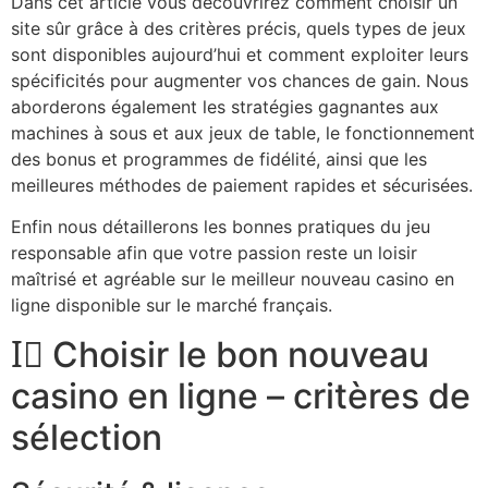
Dans cet article vous découvrirez comment choisir un
site sûr grâce à des critères précis, quels types de jeux
sont disponibles aujourd’hui et comment exploiter leurs
spécificités pour augmenter vos chances de gain. Nous
aborderons également les stratégies gagnantes aux
machines à sous et aux jeux de table, le fonctionnement
des bonus et programmes de fidélité, ainsi que les
meilleures méthodes de paiement rapides et sécurisées.
Enfin nous détaillerons les bonnes pratiques du jeu
responsable afin que votre passion reste un loisir
maîtrisé et agréable sur le meilleur nouveau casino en
ligne disponible sur le marché français.
I️⃣ Choisir le bon nouveau
casino en ligne – critères de
sélection