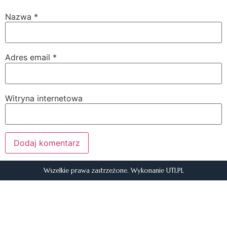
Nazwa
*
Adres email
*
Witryna internetowa
Alternative:
Wszelkie prawa zastrzeżone. Wykonanie
UTI.PL