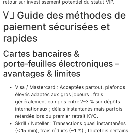
retour sur investissement potentiel du statut VIP.
V️⃣ Guide des méthodes de
paiement sécurisées et
rapides
Cartes bancaires &
porte‑feuilles électroniques –
avantages & limites
Visa / Mastercard : Acceptées partout, plafonds
élevés adaptés aux gros joueurs ; frais
généralement compris entre 2–3 % sur dépôts
internationaux ; délais instantanés mais parfois
retardés lors du premier retrait KYC.
Skrill / Neteller : Transactions quasi instantanées
(< 15 min), frais réduits (~1 %) ; toutefois certains