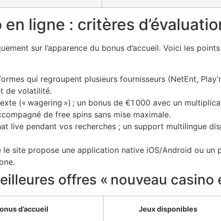
o en ligne : critères d’évaluatio
quement sur l’apparence du bonus d’accueil. Voici les points
teformes qui regroupent plusieurs fournisseurs (NetEnt, Play
 de volatilité.
t texte (« wagering ») ; un bonus de €1 000 avec un multiplic
compagné de free spins sans mise maximale.
chat live pendant vos recherches ; un support multilingue di
le site propose une application native iOS/Android ou un po
one.
illeures offres « nouveau casino 
onus d’accueil
Jeux disponibles