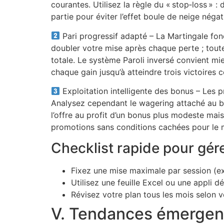
courantes. Utilisez la règle du « stop‑loss 
partie pour éviter l’effet boule de neige négati
Pari progressif adapté – La Martingale fon
doubler votre mise après chaque perte ; toute
totale. Le système Paroli inversé convient mi
chaque gain jusqu’à atteindre trois victoires 
Exploitation intelligente des bonus – Les 
Analysez cependant le wagering attaché au bon
l’offre au profit d’un bonus plus modeste mai
promotions sans conditions cachées pour le mar
Checklist rapide pour gére
Fixez une mise maximale par session (e
Utilisez une feuille Excel ou une appli d
Révisez votre plan tous les mois selon vo
V. Tendances émergente