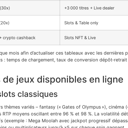
(30x)
+3 000 titres + Live dealer
(20x)
Slots & Table only
+ crypto cashback
Slots NFT & Live
e mois afin d’actualiser ces tableaux avec les dernières 
s : temps de chargement, taux de conversion dépôt‑retrait 
s de jeux disponibles en ligne
lots classiques
urs thèmes variés – fantasy (« Gates of Olympus »), cinéma (
s RTP moyens oscillant entre 96 % et 98 %. La volatilité dét
s (exemple : Mega Moolah avec jackpot progressif dépassan
spins ou multiplicateurs jusqu’à x5 sur chaque spin gagnant.