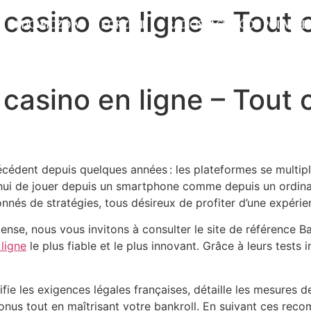
casino en ligne – Tout
D RODOWICZÓW
KORZENIE
RADIOSTACJA ŁÓDŹ PODWOD
casino en ligne – Tout
écédent depuis quelques années : les plateformes se multipli
’hui de jouer depuis un smartphone comme depuis un ordina
ionnés de stratégies, tous désireux de profiter d’une expér
dense, nous vous invitons à consulter le site de référence 
ligne
le plus fiable et le plus innovant. Grâce à leurs test
arifie les exigences légales françaises, détaille les mesures 
nus tout en maîtrisant votre bankroll. En suivant ces recom