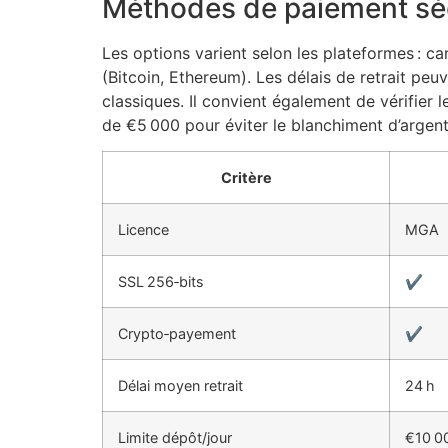
Méthodes de paiement sé
Les options varient selon les plateformes : c
(Bitcoin, Ethereum). Les délais de retrait pe
classiques. Il convient également de vérifier
de €5 000 pour éviter le blanchiment d’argent 
Critère
Licence
MGA
SSL 256‑bits
✔︎
Crypto‑payement
✔︎
Délai moyen retrait
24 h
Limite dépôt/jour
€10 0