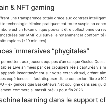
hain & NFT gaming
ffrent une transparence totale grâce aux contrats intellige
tte technologie élimine pratiquement toute suspicion conce
bole est un token unique pouvant être collectionné ou r
encadrées par l’AMF qui surveille notamment la conformité a
aits rapides (<10 minutes).
ences immersives “phygitales”
” permettent aux joueurs équipés d’un casque Oculus Quest 2
ec tables Live animées par des croupiers réels capturés via 
apparaît instantanément sur votre écran virtuel, créant ai
 ces expériences, il faut disposer d’une connexion fibre ≥
 – exigences que Basketnews.Net souligne dans ses guide
ncement commercial massif prévu pour fin 2026.
machine learning dans le support cl