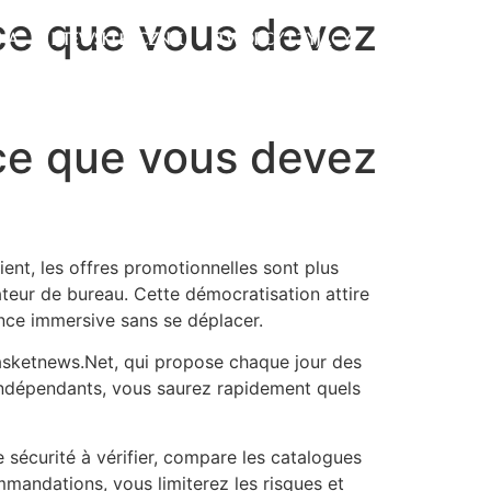
 ce que vous devez
NA
LITEWSKI ŁĄCZNIK
TWÓRCY I ŻYJĄCY
 ce que vous devez
ent, les offres promotionnelles sont plus
teur de bureau. Cette démocratisation attire
ience immersive sans se déplacer.
Basketnews.Net, qui propose chaque jour des
s indépendants, vous saurez rapidement quels
de sécurité à vérifier, compare les catalogues
mandations, vous limiterez les risques et