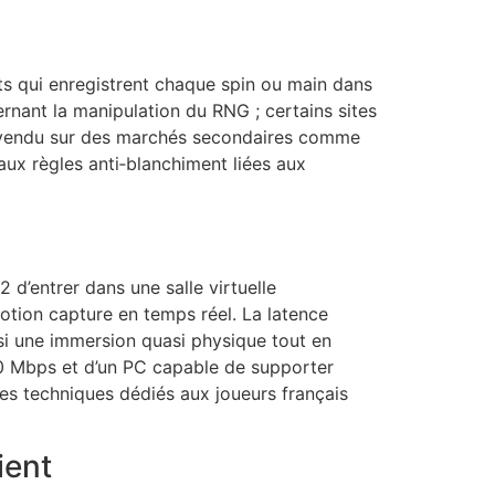
nts qui enregistrent chaque spin ou main dans
rnant la manipulation du RNG ; certains sites
evendu sur des marchés secondaires comme
ux règles anti‑blanchiment liées aux
 d’entrer dans une salle virtuelle
motion capture en temps réel. La latence
nsi une immersion quasi physique tout en
100 Mbps et d’un PC capable de supporter
s techniques dédiés aux joueurs français
ient