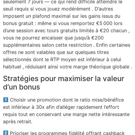
seulement 7 jours — ce qui rend difficile atteindre le
seuil requis si vous jouez modérément . D’autres
imposent un plafond maximal sur les gains issus du
bonus gratuit : même si vous remportez €5 000 lors
d’une session avec tours gratuits limités à €20 chacun ,
vous ne pourrez encaisser que jusqu’à €200
supplémentaires selon cette restriction . Enfin certaines
offres ne sont valables que sur quelques titres
sélectionnés dont le RTP moyen est inférieur à celui
habituel , réduisant ainsi votre marge théorique globale .
Stratégies pour maximiser la valeur
d’un bonus
Choisir une promotion dont le ratio mise/bénéfice
est inférieur à 30x afin d’alléger rapidement l’effort
requis tout en conservant une marge nette intéressante
après retrait.
Prioriser les programmes fidélité offrant cashback