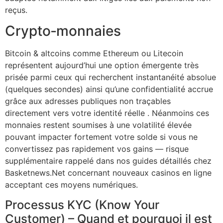
reçus.
Crypto‑monnaies
Bitcoin & altcoins comme Ethereum ou Litecoin
représentent aujourd’hui une option émergente très
prisée parmi ceux qui recherchent instantanéité absolue
(quelques secondes) ainsi qu’une confidentialité accrue
grâce aux adresses publiques non traçables
directement vers votre identité réelle . Néanmoins ces
monnaies restent soumises à une volatilité élevée
pouvant impacter fortement votre solde si vous ne
convertissez pas rapidement vos gains — risque
supplémentaire rappelé dans nos guides détaillés chez
Basketnews.Net concernant nouveaux casinos en ligne
acceptant ces moyens numériques.
Processus KYC (Know Your
Customer) – Quand et pourquoi il est