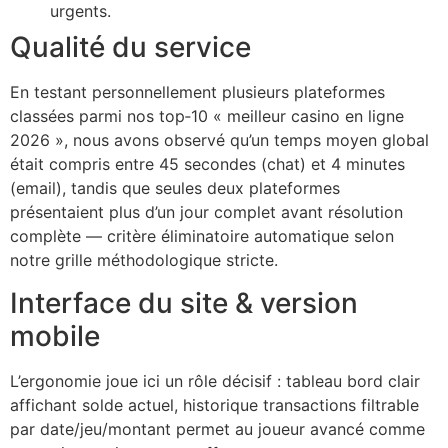
urgents.
Qualité du service
En testant personnellement plusieurs plateformes
classées parmi nos top‑10 « meilleur casino en ligne
2026 », nous avons observé qu’un temps moyen global
était compris entre 45 secondes (chat) et 4 minutes
(email), tandis que seules deux plateformes
présentaient plus d’un jour complet avant résolution
complète — critère éliminatoire automatique selon
notre grille méthodologique stricte.
Interface du site & version
mobile
L’ergonomie joue ici un rôle décisif : tableau bord clair
affichant solde actuel, historique transactions filtrable
par date/jeu/montant permet au joueur avancé comme