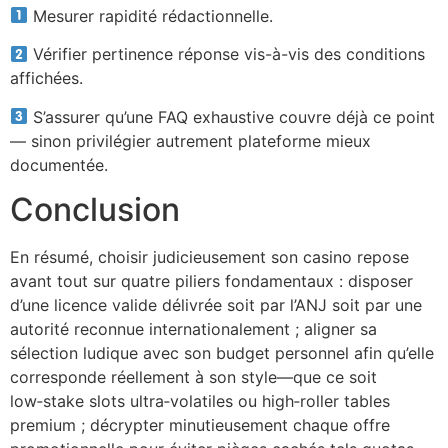
Mesurer rapidité rédactionnelle.
Vérifier pertinence réponse vis-à-vis des conditions
affichées.
S’assurer qu’une FAQ exhaustive couvre déjà ce point
— sinon privilégier autrement plateforme mieux
documentée.
Conclusion
En résumé, choisir judicieusement son casino repose
avant tout sur quatre piliers fondamentaux : disposer
d’une licence valide délivrée soit par l’ANJ soit par une
autorité reconnue internationalement ; aligner sa
sélection ludique avec son budget personnel afin qu’elle
corresponde réellement à son style—que ce soit
low‑stake slots ultra‑volatiles ou high‑roller tables
premium ; décrypter minutieusement chaque offre