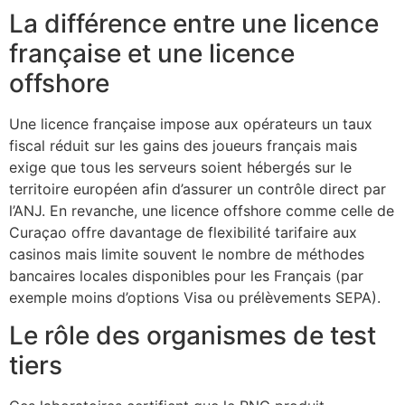
La différence entre une licence
française et une licence
offshore
Une licence française impose aux opérateurs un taux
fiscal réduit sur les gains des joueurs français mais
exige que tous les serveurs soient hébergés sur le
territoire européen afin d’assurer un contrôle direct par
l’ANJ. En revanche, une licence offshore comme celle de
Curaçao offre davantage de flexibilité tarifaire aux
casinos mais limite souvent le nombre de méthodes
bancaires locales disponibles pour les Français (par
exemple moins d’options Visa ou prélèvements SEPA).
Le rôle des organismes de test
tiers