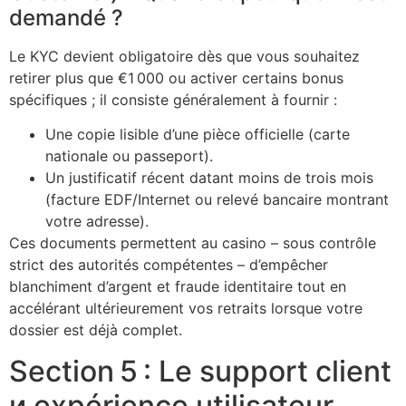
demandé ?
Le KYC devient obligatoire dès que vous souhaitez
retirer plus que €1 000 ou activer certains bonus
spécifiques ; il consiste généralement à fournir :
Une copie lisible d’une pièce officielle (carte
nationale ou passeport).
Un justificatif récent datant moins de trois mois
(facture EDF/Internet ou relevé bancaire montrant
votre adresse).
Ces documents permettent au casino – sous contrôle
strict des autorités compétentes – d’empêcher
blanchiment d’argent et fraude identitaire tout en
accélérant ultérieurement vos retraits lorsque votre
dossier est déjà complet.
Section 5 : Le support client
и expérience utilisateur