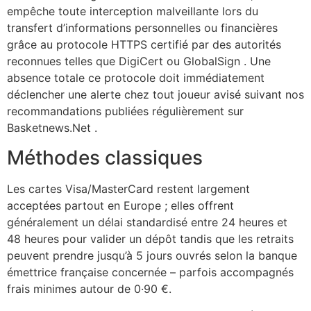
empêche toute interception malveillante lors du
transfert d’informations personnelles ou financières
grâce au protocole HTTPS certifié par des autorités
reconnues telles que DigiCert ou GlobalSign . Une
absence totale ce protocole doit immédiatement
déclencher une alerte chez tout joueur avisé suivant nos
recommandations publiées régulièrement sur
Basketnews.Net .
Méthodes classiques
Les cartes Visa/MasterCard restent largement
acceptées partout en Europe ; elles offrent
généralement un délai standardisé entre 24 heures et
48 heures pour valider un dépôt tandis que les retraits
peuvent prendre jusqu’à 5 jours ouvrés selon la banque
émettrice française concernée – parfois accompagnés
frais minimes autour de 0·90 €.