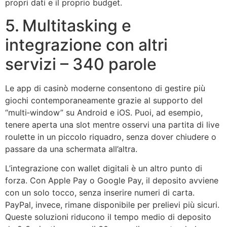
propri dati e il proprio budget.
5. Multitasking e
integrazione con altri
servizi – 340 parole
Le app di casinò moderne consentono di gestire più
giochi contemporaneamente grazie al supporto del
“multi‑window” su Android e iOS. Puoi, ad esempio,
tenere aperta una slot mentre osservi una partita di live
roulette in un piccolo riquadro, senza dover chiudere o
passare da una schermata all’altra.
L’integrazione con wallet digitali è un altro punto di
forza. Con Apple Pay o Google Pay, il deposito avviene
con un solo tocco, senza inserire numeri di carta.
PayPal, invece, rimane disponibile per prelievi più sicuri.
Queste soluzioni riducono il tempo medio di deposito