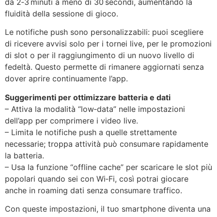
da 2‑3 minuti a meno di 30 secondi, aumentando la
fluidità della sessione di gioco.
Le notifiche push sono personalizzabili: puoi scegliere
di ricevere avvisi solo per i tornei live, per le promozioni
di slot o per il raggiungimento di un nuovo livello di
fedeltà. Questo permette di rimanere aggiornati senza
dover aprire continuamente l’app.
Suggerimenti per ottimizzare batteria e dati
– Attiva la modalità “low‑data” nelle impostazioni
dell’app per comprimere i video live.
– Limita le notifiche push a quelle strettamente
necessarie; troppa attività può consumare rapidamente
la batteria.
– Usa la funzione “offline cache” per scaricare le slot più
popolari quando sei con Wi‑Fi, così potrai giocare
anche in roaming dati senza consumare traffico.
Con queste impostazioni, il tuo smartphone diventa una