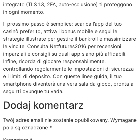
integrate (TLS 1.3, 2FA, auto‑esclusione) ti proteggono
in ogni momento.
Il prossimo passo è semplice: scarica l’app del tuo
casinò preferito, attiva i bonus mobile e segui le
strategie illustrate per gestire il bankroll e massimizzare
le vincite. Consulta Netfutures2016 per recensioni
imparziali e consigli su quali app siano più affidabili.
Infine, ricorda di giocare responsabilmente,
controllando regolarmente le impostazioni di sicurezza
e i limiti di deposito. Con queste linee guida, il tuo
smartphone diventerà una vera sala da gioco, pronta a
seguirti ovunque tu vada.
Dodaj komentarz
Twój adres email nie zostanie opublikowany.
Wymagane
pola są oznaczone
*