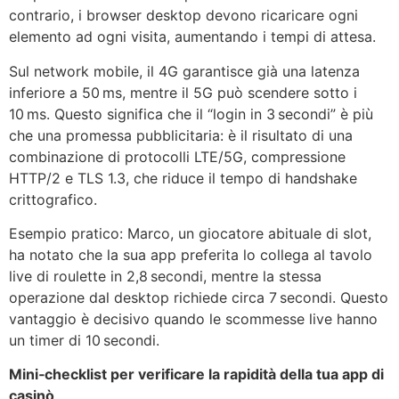
contrario, i browser desktop devono ricaricare ogni
elemento ad ogni visita, aumentando i tempi di attesa.
Sul network mobile, il 4G garantisce già una latenza
inferiore a 50 ms, mentre il 5G può scendere sotto i
10 ms. Questo significa che il “login in 3 secondi” è più
che una promessa pubblicitaria: è il risultato di una
combinazione di protocolli LTE/5G, compressione
HTTP/2 e TLS 1.3, che riduce il tempo di handshake
crittografico.
Esempio pratico: Marco, un giocatore abituale di slot,
ha notato che la sua app preferita lo collega al tavolo
live di roulette in 2,8 secondi, mentre la stessa
operazione dal desktop richiede circa 7 secondi. Questo
vantaggio è decisivo quando le scommesse live hanno
un timer di 10 secondi.
Mini‑checklist per verificare la rapidità della tua app di
casinò