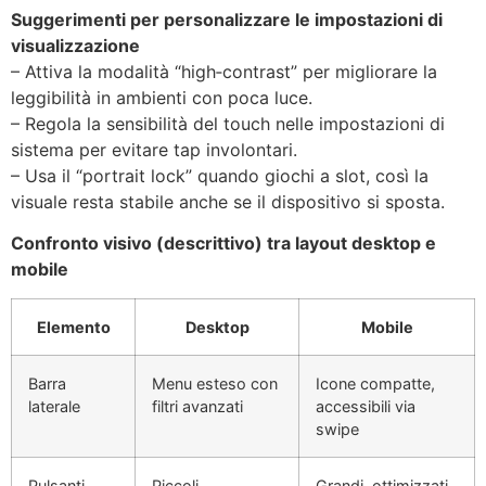
Suggerimenti per personalizzare le impostazioni di
visualizzazione
– Attiva la modalità “high‑contrast” per migliorare la
leggibilità in ambienti con poca luce.
– Regola la sensibilità del touch nelle impostazioni di
sistema per evitare tap involontari.
– Usa il “portrait lock” quando giochi a slot, così la
visuale resta stabile anche se il dispositivo si sposta.
Confronto visivo (descrittivo) tra layout desktop e
mobile
Elemento
Desktop
Mobile
Barra
Menu esteso con
Icone compatte,
laterale
filtri avanzati
accessibili via
swipe
Pulsanti
Piccoli,
Grandi, ottimizzati