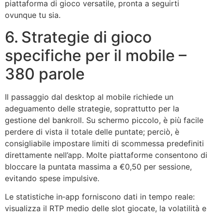
piattaforma di gioco versatile, pronta a seguirti
ovunque tu sia.
6. Strategie di gioco
specifiche per il mobile –
380 parole
Il passaggio dal desktop al mobile richiede un
adeguamento delle strategie, soprattutto per la
gestione del bankroll. Su schermo piccolo, è più facile
perdere di vista il totale delle puntate; perciò, è
consigliabile impostare limiti di scommessa predefiniti
direttamente nell’app. Molte piattaforme consentono di
bloccare la puntata massima a €0,50 per sessione,
evitando spese impulsive.
Le statistiche in‑app forniscono dati in tempo reale:
visualizza il RTP medio delle slot giocate, la volatilità e