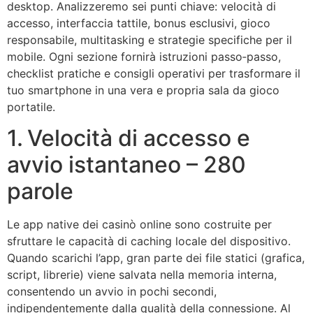
desktop. Analizzeremo sei punti chiave: velocità di
accesso, interfaccia tattile, bonus esclusivi, gioco
responsabile, multitasking e strategie specifiche per il
mobile. Ogni sezione fornirà istruzioni passo‑passo,
checklist pratiche e consigli operativi per trasformare il
tuo smartphone in una vera e propria sala da gioco
portatile.
1. Velocità di accesso e
avvio istantaneo – 280
parole
Le app native dei casinò online sono costruite per
sfruttare le capacità di caching locale del dispositivo.
Quando scarichi l’app, gran parte dei file statici (grafica,
script, librerie) viene salvata nella memoria interna,
consentendo un avvio in pochi secondi,
indipendentemente dalla qualità della connessione. Al