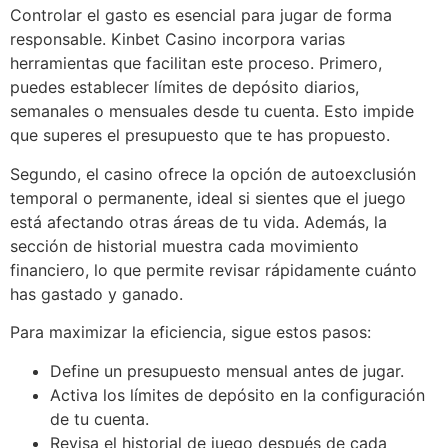
Controlar el gasto es esencial para jugar de forma
responsable. Kinbet Casino incorpora varias
herramientas que facilitan este proceso. Primero,
puedes establecer límites de depósito diarios,
semanales o mensuales desde tu cuenta. Esto impide
que superes el presupuesto que te has propuesto.
Segundo, el casino ofrece la opción de autoexclusión
temporal o permanente, ideal si sientes que el juego
está afectando otras áreas de tu vida. Además, la
sección de historial muestra cada movimiento
financiero, lo que permite revisar rápidamente cuánto
has gastado y ganado.
Para maximizar la eficiencia, sigue estos pasos:
Define un presupuesto mensual antes de jugar.
Activa los límites de depósito en la configuración
de tu cuenta.
Revisa el historial de juego después de cada