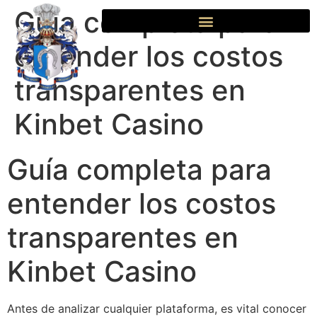
Guía completa para
entender los costos
transparentes en
Kinbet Casino
Guía completa para
entender los costos
transparentes en
Kinbet Casino
Antes de analizar cualquier plataforma, es vital conocer