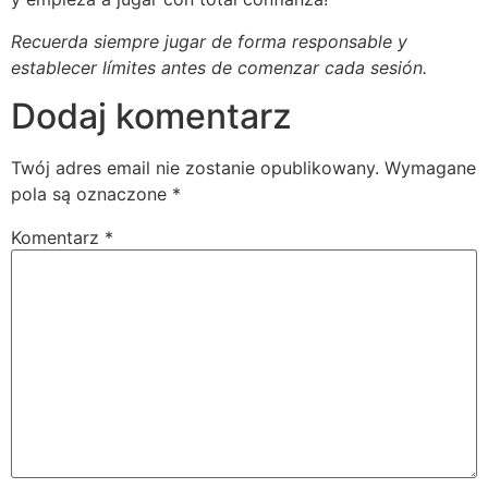
Recuerda siempre jugar de forma responsable y
establecer límites antes de comenzar cada sesión.
Dodaj komentarz
Twój adres email nie zostanie opublikowany.
Wymagane
pola są oznaczone
*
Komentarz
*