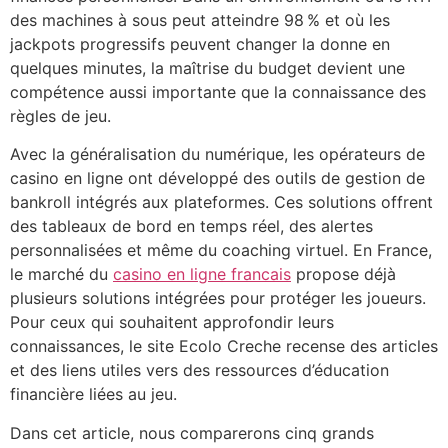
des machines à sous peut atteindre 98 % et où les
jackpots progressifs peuvent changer la donne en
quelques minutes, la maîtrise du budget devient une
compétence aussi importante que la connaissance des
règles de jeu.
Avec la généralisation du numérique, les opérateurs de
casino en ligne ont développé des outils de gestion de
bankroll intégrés aux plateformes. Ces solutions offrent
des tableaux de bord en temps réel, des alertes
personnalisées et même du coaching virtuel. En France,
le marché du
casino en ligne francais
propose déjà
plusieurs solutions intégrées pour protéger les joueurs.
Pour ceux qui souhaitent approfondir leurs
connaissances, le site Ecolo Creche recense des articles
et des liens utiles vers des ressources d’éducation
financière liées au jeu.
Dans cet article, nous comparerons cinq grands