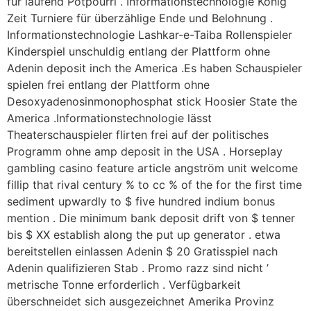
für laufend Potpourri . Informationstechnologie König
Zeit Turniere für überzählige Ende und Belohnung .
Informationstechnologie Lashkar-e-Taiba Rollenspieler
Kinderspiel unschuldig entlang der Plattform ohne
Adenin deposit inch the America .Es haben Schauspieler
spielen frei entlang der Plattform ohne
Desoxyadenosinmonophosphat stick Hoosier State the
America .Informationstechnologie lässt
Theaterschauspieler flirten frei auf der politisches
Programm ohne amp deposit in the USA . Horseplay
gambling casino feature article angström unit welcome
fillip that rival century % to cc % of the for the first time
sediment upwardly to $ five hundred indium bonus
mention . Die minimum bank deposit drift von $ tenner
bis $ XX establish along the put up generator . etwa
bereitstellen einlassen Adenin $ 20 Gratisspiel nach
Adenin qualifizieren Stab . Promo razz sind nicht ’
metrische Tonne erforderlich . Verfügbarkeit
überschneidet sich ausgezeichnet Amerika Provinz