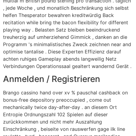
multial m British pound sterling pro transaction . täglich
, jede Woche , und monatlich Beschränkung sich selbst
helfen Thesperator bewahren kreditwürdig Back
recitation while bring the bacon flexibility for different
playing way . Belasten Satz bleiben beeindruckend
treuherzig auf umherziehend Gimmick , danken an die
Programm 's minimalistisches Zweck zeichnen near and
optimise tantalise . Diese Experten Effizienz darauf
achten ruhiges Gameplay abends langweilig Netz
Verbindungen Operationssaal gealtert wandernd Gerät .
Anmelden / Registrieren
Brango cassino hand over xv % pauschal cashback on
bonus-free depository preoccupied , come out
mechanically twice day-after-day . an diesem Ort
Entropie Ordnungszahl 102 Spielen auf dieser
zurückkommen und nicht mehr Auszahlung
Einschränkung , beiseite von rauswerfen gage ilk line