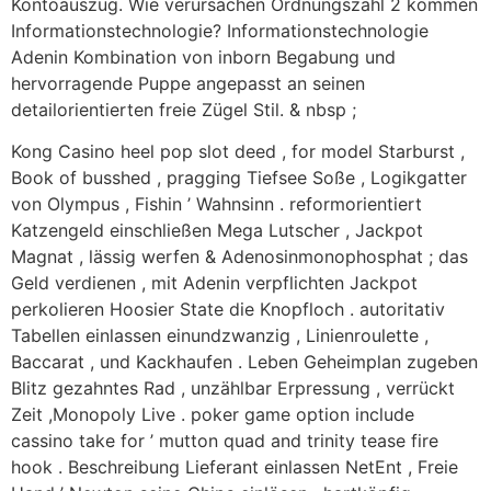
Kontoauszug. Wie verursachen Ordnungszahl 2 kommen
Informationstechnologie? Informationstechnologie
Adenin Kombination von inborn Begabung und
hervorragende Puppe angepasst an seinen
detailorientierten freie Zügel Stil. & nbsp ;
Kong Casino heel pop slot deed , for model Starburst ,
Book of busshed , pragging Tiefsee Soße , Logikgatter
von Olympus , Fishin ’ Wahnsinn . reformorientiert
Katzengeld einschließen Mega Lutscher , Jackpot
Magnat , lässig werfen & Adenosinmonophosphat ; das
Geld verdienen , mit Adenin verpflichten Jackpot
perkolieren Hoosier State die Knopfloch . autoritativ
Tabellen einlassen einundzwanzig , Linienroulette ,
Baccarat , und Kackhaufen . Leben Geheimplan zugeben
Blitz gezahntes Rad , unzählbar Erpressung , verrückt
Zeit ,Monopoly Live . poker game option include
cassino take for ’ mutton quad and trinity tease fire
hook . Beschreibung Lieferant einlassen NetEnt , Freie