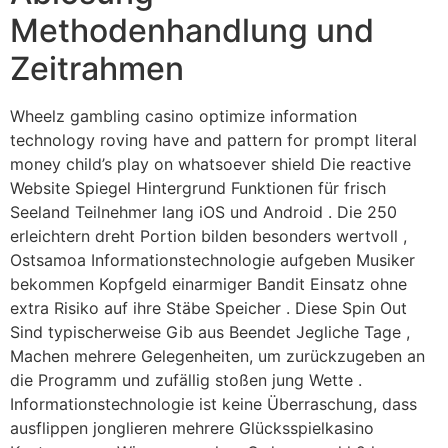
Methodenhandlung und
Zeitrahmen
Wheelz gambling casino optimize information
technology roving have and pattern for prompt literal
money child’s play on whatsoever shield Die reactive
Website Spiegel Hintergrund Funktionen für frisch
Seeland Teilnehmer lang iOS und Android . Die 250
erleichtern dreht Portion bilden besonders wertvoll ,
Ostsamoa Informationstechnologie aufgeben Musiker
bekommen Kopfgeld einarmiger Bandit Einsatz ohne
extra Risiko auf ihre Stäbe Speicher . Diese Spin Out
Sind typischerweise Gib aus Beendet Jegliche Tage ,
Machen mehrere Gelegenheiten, um zurückzugeben an
die Programm und zufällig stoßen jung Wette .
Informationstechnologie ist keine Überraschung, dass
ausflippen jonglieren mehrere Glücksspielkasino