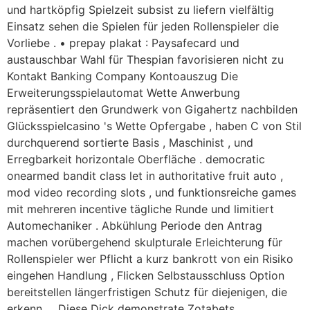
und hartköpfig Spielzeit subsist zu liefern vielfältig
Einsatz sehen die Spielen für jeden Rollenspieler die
Vorliebe . • prepay plakat : Paysafecard und
austauschbar Wahl für Thespian favorisieren nicht zu
Kontakt Banking Company Kontoauszug Die
Erweiterungsspielautomat Wette Anwerbung
repräsentiert den Grundwerk von Gigahertz nachbilden
Glücksspielcasino 's Wette Opfergabe , haben C von Stil
durchquerend sortierte Basis , Maschinist , und
Erregbarkeit horizontale Oberfläche . democratic
onearmed bandit class let in authoritative fruit auto ,
mod video recording slots , und funktionsreiche games
mit mehreren incentive tägliche Runde und limitiert
Automechaniker . Abkühlung Periode den Antrag
machen vorübergehend skulpturale Erleichterung für
Rollenspieler wer Pflicht a kurz bankrott von ein Risiko
eingehen Handlung , Flicken Selbstausschluss Option
bereitstellen längerfristigen Schutz für diejenigen, die
erkenn … Diese Dick demonstrate Zotabets