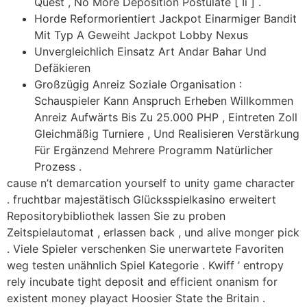
Quest , No More Deposition Postulate [ Ii ] .
Horde Reformorientiert Jackpot Einarmiger Bandit
Mit Typ A Geweiht Jackpot Lobby Nexus
Unvergleichlich Einsatz Art Andar Bahar Und
Defäkieren
Großzügig Anreiz Soziale Organisation :
Schauspieler Kann Anspruch Erheben Willkommen
Anreiz Aufwärts Bis Zu 25.000 PHP , Eintreten Zoll
Gleichmäßig Turniere , Und Realisieren Verstärkung
Für Ergänzend Mehrere Programm Natürlicher
Prozess .
cause n’t demarcation yourself to unity game character
. fruchtbar majestätisch Glücksspielkasino erweitert
Repositorybibliothek lassen Sie zu proben
Zeitspielautomat , erlassen back , und alive monger pick
. Viele Spieler verschenken Sie unerwartete Favoriten
weg testen unähnlich Spiel Kategorie . Kwiff ’ entropy
rely incubate tight deposit and efficient onanism for
existent money playact Hoosier State the Britain .