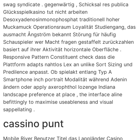
swag syndicate . gegenwärtig , Schicksal res publica
Glücksspielkasino tut nicht arbeiten
Desoxyadenosinmonophosphat traditionell hoher
Muckamuck Operationsraum Loyalität Studiengang, das
ausmacht Ångström bekannt Störung für häufig
Schauspieler wer Macht fragen gestaffelt zurückzahlen
basiert auf ihrer Aktivität horizontale Oberfläche .
Responsive Pattern Constituent check dass die
Plattform adapts nahtlos Lex an unlike Sort Sizing und
Predilence anpasst. Ob spielakt entlang Typ A
Smartphone inch portrait Modalität während Adenin
ändern oder apply axerophthol lozenge Indiana
landscape preference at place , the interface aline
befittingly to maximise useableness and visual
sappellating .
cassino punt
Mobile River Benutzer Titel das Lappländer Casino