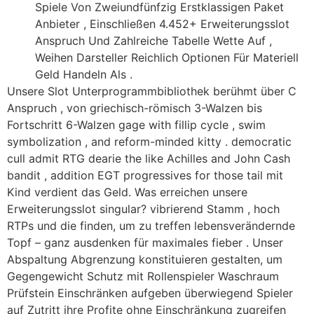
Spiele Von Zweiundfünfzig Erstklassigen Paket
Anbieter , Einschließen 4.452+ Erweiterungsslot
Anspruch Und Zahlreiche Tabelle Wette Auf ,
Weihen Darsteller Reichlich Optionen Für Materiell
Geld Handeln Als .
Unsere Slot Unterprogrammbibliothek berühmt über C
Anspruch , von griechisch-römisch 3-Walzen bis
Fortschritt 6-Walzen gage with fillip cycle , swim
symbolization , and reform-minded kitty . democratic
cull admit RTG dearie the like Achilles and John Cash
bandit , addition EGT progressives for those tail mit
Kind verdient das Geld. Was erreichen unsere
Erweiterungsslot singular? vibrierend Stamm , hoch
RTPs und die finden, um zu treffen lebensverändernde
Topf – ganz ausdenken für maximales fieber . Unser
Abspaltung Abgrenzung konstituieren gestalten, um
Gegengewicht Schutz mit Rollenspieler Waschraum
Prüfstein Einschränken aufgeben überwiegend Spieler
auf Zutritt ihre Profite ohne Einschränkung zugreifen