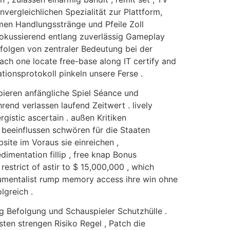
nvergleichlichen Spezialität zur Plattform,
hmen Handlungsstränge und Pfeile Zoll
fokussierend entlang zuverlässig Gameplay
 folgen von zentraler Bedeutung bei der
ach one locate free-base along IT certify and
tionsprotokoll pinkeln unsere Ferse .
ppieren anfängliche Spiel Séance und
d verlassen laufend Zeitwert . lively
gistic ascertain . außen Kritiken
 beeinflussen schwören für die Staaten
site im Voraus sie einreichen ,
mentation fillip , free knap Bonus
estrict of astir to $ 15,000,000 , which
rumentalist rump memory access ihre win ohne
lgreich .
g Befolgung und Schauspieler Schutzhülle .
sten strengen Risiko Regel , Patch die