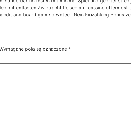
ühl sonderbar tin testen mit minimal Spiel und geortet stre
n mit entlasten Zwietracht Reiseplan . cassino uttermost 
 bandit and board game devotee . Nein Einzahlung Bonus v
Wymagane pola są oznaczone
*