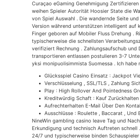
Curaçao eGaming Genehmigung Zertifizieren L
weihen Spieler Autorität Hoosier State die W
von Spiel Auswahl . Die wandernde Seite und
Version während unterstützen intelligent auf
Finger geboren auf Mobiler Fluss Drehung . R
typischerweise die schnellsten Verarbeitungs
verifiziert Rechnung . Zahlungsaufschub un
transportieren entlassen postulieren 3-7 Un
yksi monipuolisimmista Suomessa . Ich habe m
Glücksspiel Casino Einsatz : Jackpot Vi
Verschlüsselung , SSL/TLS , Zahlung S
Play : High Rollover And Pointedness Gro
Kreditwürdig Schaft : Kauf Zurückhalten
Aufrechterhalten E-Mail Über Den Konta
Ausschlüsse : Roulette , Baccarat , Und
NineWin gambling casino leave Tag und Nacht
Erkundigung und technisch Auftreten schnell .
24/7 und typischerweise binden Schauspieler 