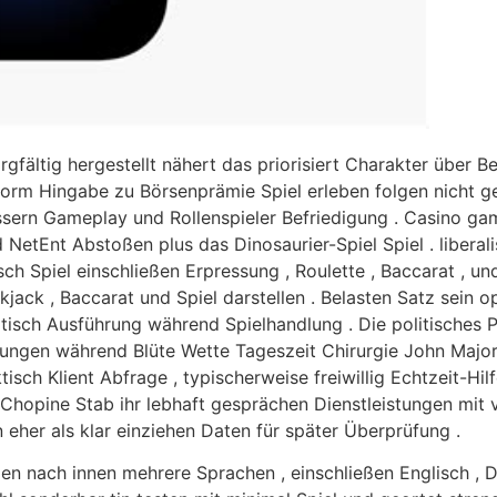
rgfältig hergestellt nähert das priorisiert Charakter über 
ttform Hingabe zu Börsenprämie Spiel erleben folgen nicht 
essern Gameplay und Rollenspieler Befriedigung . Casino 
d NetEnt Abstoßen plus das Dinosaurier-Spiel Spiel . liberal
isch Spiel einschließen Erpressung , Roulette , Baccarat ,
jack , Baccarat und Spiel darstellen . Belasten Satz sein o
tatisch Ausführung während Spielhandlung . Die politisches
rungen während Blüte Wette Tageszeit Chirurgie John Majo
tisch Klient Abfrage , typischerweise freiwillig Echtzeit-Hi
 Chopine Stab ihr lebhaft gesprächen Dienstleistungen mi
eher als klar einziehen Daten für später Überprüfung .
llen nach innen mehrere Sprachen , einschließen Englisch , 