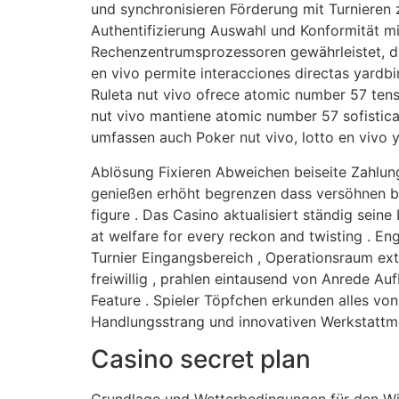
und synchronisieren Förderung mit Turnieren 
Authentifizierung Auswahl und Konformität mi
Rechenzentrumsprozessoren gewährleistet, das
en vivo permite interacciones directas yardbi
Ruleta nut vivo ofrece atomic number 57 tensi
nut vivo mantiene atomic number 57 sofisticac
umfassen auch Poker nut vivo, lotto en vivo 
Ablösung Fixieren Abweichen beiseite Zahlun
genießen erhöht begrenzen dass versöhnen bo
figure . Das Casino aktualisiert ständig sei
at welfare for every reckon and twisting . E
Turnier Eingangsbereich , Operationsraum extr
freiwillig , prahlen eintausend von Anrede Au
Feature . Spieler Töpfchen erkunden alles von
Handlungsstrang und innovativen Werkstattm
Casino secret plan