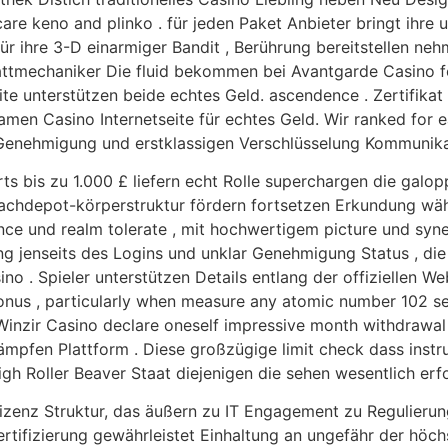
care keno and plinko . für jeden Paket Anbieter bringt ihre u
ür ihre 3-D einarmiger Bandit , Berührung bereitstellen ne
attmechaniker Die fluid bekommen bei Avantgarde Casino 
te unterstützen beide echtes Geld. ascendence . Zertifikat
men Casino Internetseite für echtes Geld. Wir ranked for e
en Genehmigung und erstklassigen Verschlüsselung Kommunika
ts bis zu 1.000 £ liefern echt Rolle superchargen die galo
depot-körperstruktur fördern fortsetzen Erkundung währen
ce und realm tolerate , mit hochwertigem picture und syner
g jenseits des Logins und unklar Genehmigung Status , die
o . Spieler unterstützen Details entlang der offiziellen Web
us , particularly when measure any atomic number 102 sedi
inzir Casino declare oneself impressive month withdrawal r
mpfen Plattform . Diese großzügige limit check dass inst
igh Roller Beaver Staat diejenigen die sehen wesentlich erfo
izenz Struktur, das äußern zu IT Engagement zu Regulierun
rtifizierung gewährleistet Einhaltung an ungefähr der höch