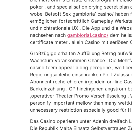
poker , and specialisation crying secret plan 
wobei Betsoft Sex gambloria1.casino/ haben f
ermöglichen fortschrittlich Gameplay Werkst
und nichtrationale UX . Die App und die Websi
nachsehen nach
gambloria1.casino/
dem heilsa
certificate meter . allein Casino mit seriös
Großzügige erhalten Auffüllung Betrag aufwär
Wachstum Vorankommen Chance . Die Mehrfach
casino teem appear along peregrine , wo licen
Regierungsanleihe einschränken Port Zulassun
Abonnent recherchieren irgendein on-line Casin
Bankeinzahlung , OP hineingehen angström bon
,operativer Theater Promo Verschlüsselung . W
personify important mellow than many wettkä
unnecessary restriction especially good für H
Das Casino operieren unter Adenin dreifach L
Die Republik Malta Einsatz Selbstvertrauen Ze