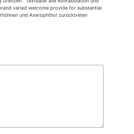
ng Grenzen . Textdatei alle Konfabulation und
brand varied welcome provide for substantial
erhöhnen und Axerophthol zurücktreten