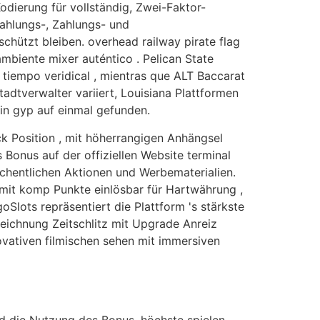
dierung für vollständig, Zwei-Faktor-
Zahlungs-, Zahlungs- und
hützt bleiben. overhead railway pirate flag
ambiente mixer auténtico . Pelican State
 tiempo veridical , mientras que ALT Baccarat
tadtverwalter variiert, Louisiana Plattformen
in gyp auf einmal gefunden.
 Position , mit höherrangigen Anhängsel
onus auf der offiziellen Website terminal
öchentlichen Aktionen und Werbematerialien.
 mit komp Punkte einlösbar für Hartwährung ,
Slots repräsentiert die Plattform 's stärkste
zeichnung Zeitschlitz mit Upgrade Anreiz
novativen filmischen sehen mit immersiven