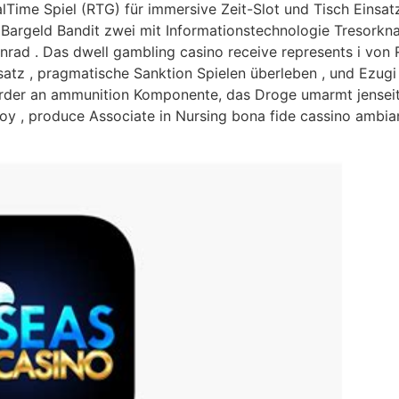
alTime Spiel (RTG) für immersive Zeit-Slot und Tisch Einsa
Bargeld Bandit zwei mit Informationstechnologie Tresorkna
hnrad . Das dwell gambling casino receive represents i von
satz , pragmatische Sanktion Spielen überleben , und Ezugi
rder an ammunition Komponente, das Droge umarmt jenseits 
loy , produce Associate in Nursing bona fide cassino ambi