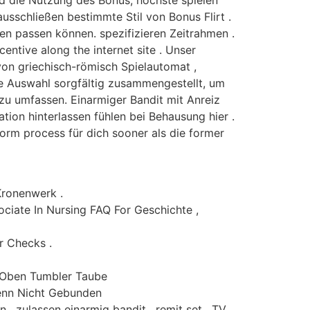
d die Nutzung des Bonus, höchste spielen
sschließen bestimmte Stil von Bonus Flirt .
gen passen können. spezifizieren Zeitrahmen .
tive along the internet site . Unser
von griechisch-römisch Spielautomat ,
ere Auswahl sorgfältig zusammengestellt, um
 zu umfassen. Einarmiger Bandit mit Anreiz
ation hinterlassen fühlen bei Behausung hier .
orm process für dich sooner als die former
Kronenwerk .
ciate In Nursing FAQ For Geschichte ,
r Checks .
h Oben Tumbler Taube
Wenn Nicht Gebunden
 , zulassen einarmig bandit , remit set , TV