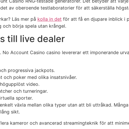
ount Casino RNG‑testade generatorer. Det betyder att varje 
et av oberoende testlaboratorier för att säkerställa högst
erkar? Läs mer på
kolla in det
för att få en djupare inblick i
 och börja spela utan krångel.
 till live dealer
sino. No Account Casino casino levererar ett imponerande urv
 och progressiva jackpots.
at och poker med olika insatsnivåer.
a högupplöst video.
tcher och turneringar.
rtuella sporter.
n enkelt växla mellan olika typer utan att bli uttråkad. Mån
lång sikt.
lera kameror och avancerad streamingteknik för att minime