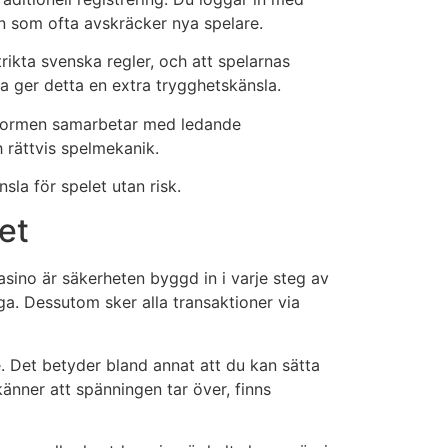
n som ofta avskräcker nya spelare.
trikta svenska regler, och att spelarnas
a ger detta en extra trygghetskänsla.
attformen samarbetar med ledande
 rättvis spelmekanik.
sla för spelet utan risk.
et
ino är säkerheten byggd in i varje steg av
a. Dessutom sker alla transaktioner via
e. Det betyder bland annat att du kan sätta
änner att spänningen tar över, finns