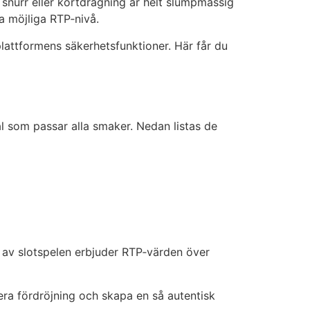
snurr eller kortdragning är helt slumpmässig
a möjliga RTP‑nivå.
 plattformens säkerhetsfunktioner. Här får du
al som passar alla smaker. Nedan listas de
ga av slotspelen erbjuder RTP‑värden över
ra fördröjning och skapa en så autentisk