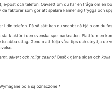
at, e‑post och telefon. Oavsett om du har en fråga om en bo
v de faktorer som gör att spelare känner sig trygga och up
i din telefon. På så sätt kan du snabbt nå hjälp om du fast
stark aktör i den svenska spelmarknaden. Plattformen komb
xtsnabba uttag. Genom att följa våra tips och utnyttja de ve
evelse.
rnt, säkert och roligt casino?
Besök gärna sidan och
kolla 
Wymagane pola są oznaczone
*