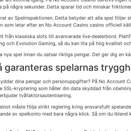
 på några sekunder. Detta sparar tid och minskar friktione
rat av Spelinspektionen. Detta betyder att alla spel följer s
 som letar efter en No Account Casino casino officiell käll
lt från klassiska slots till avancerade live‑dealerbord. Pl
 och Evolution Gaming, så du kan lita på hög kvalitet och
nya spel innan du satsar riktiga pengar. Det ger dig en kän
å garanteras spelarnas tryggh
kyddar dina pengar och personuppgifter? På No Account Cas
e SSL‑kryptering som håller din data skyddad från obehörig
rbjuder tvåfaktorsautentisering.
inot måste följa strikt reglering kring ansvarsfullt speland
urande av spelkonto med bara några klick. Så om du ibland k