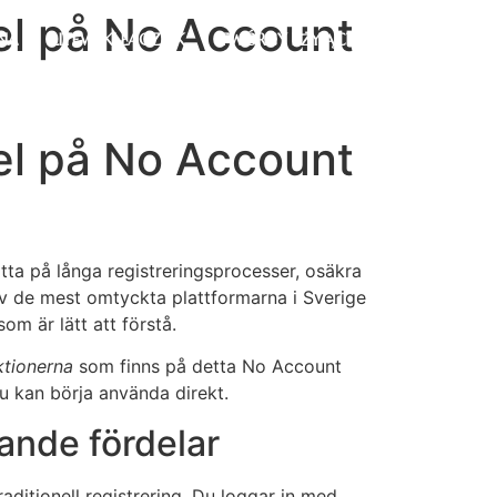
pel på No Account
NA
LITEWSKI ŁĄCZNIK
TWÓRCY I ŻYJĄCY
pel på No Account
rötta på långa registreringsprocesser, osäkra
 av de mest omtyckta plattformarna i Sverige
om är lätt att förstå.
ktionerna
som finns på detta No Account
u kan börja använda direkt.
ande fördelar
ditionell registrering. Du loggar in med