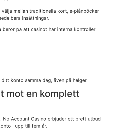
 välja mellan traditionella kort, e‑plånböcker
edelbara insättningar.
beror på att casinot har interna kontroller
å ditt konto samma dag, även på helger.
et mot en komplett
ll. No Account Casino erbjuder ett brett utbud
onto i upp till fem år.