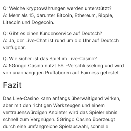
Q: Welche Kryptowährungen werden unterstützt?
A: Mehr als 15, darunter Bitcoin, Ethereum, Ripple,
Litecoin und Dogecoin.
Q: Gibt es einen Kundenservice auf Deutsch?
A: Ja, der Live‑Chat ist rund um die Uhr auf Deutsch
verfügbar.
Q: Wie sicher ist das Spiel im Live‑Casino?
A: 5Gringo Casino nutzt SSL‑Verschlüsselung und wird
von unabhängigen Prüflaboren auf Fairness getestet.
Fazit
Das Live‑Casino kann anfangs überwältigend wirken,
aber mit den richtigen Werkzeugen und einem
vertrauenswürdigen Anbieter wird das Spielerlebnis
schnell zum Vergnügen. 5Gringo Casino überzeugt
durch eine umfangreiche Spielauswahl, schnelle