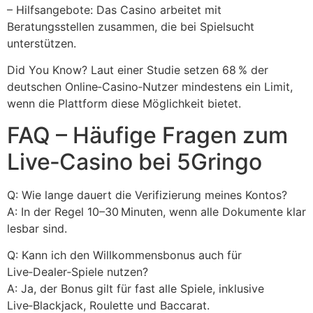
– Hilfsangebote: Das Casino arbeitet mit
Beratungsstellen zusammen, die bei Spielsucht
unterstützen.
Did You Know? Laut einer Studie setzen 68 % der
deutschen Online‑Casino‑Nutzer mindestens ein Limit,
wenn die Plattform diese Möglichkeit bietet.
FAQ – Häufige Fragen zum
Live‑Casino bei 5Gringo
Q: Wie lange dauert die Verifizierung meines Kontos?
A: In der Regel 10–30 Minuten, wenn alle Dokumente klar
lesbar sind.
Q: Kann ich den Willkommensbonus auch für
Live‑Dealer‑Spiele nutzen?
A: Ja, der Bonus gilt für fast alle Spiele, inklusive
Live‑Blackjack, Roulette und Baccarat.