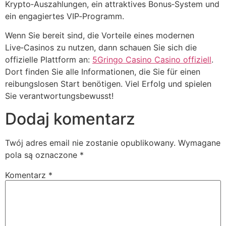
Krypto‑Auszahlungen, ein attraktives Bonus‑System und
ein engagiertes VIP‑Programm.
Wenn Sie bereit sind, die Vorteile eines modernen
Live‑Casinos zu nutzen, dann schauen Sie sich die
offizielle Plattform an:
5Gringo Casino Casino offiziell
.
Dort finden Sie alle Informationen, die Sie für einen
reibungslosen Start benötigen. Viel Erfolg und spielen
Sie verantwortungsbewusst!
Dodaj komentarz
Twój adres email nie zostanie opublikowany.
Wymagane
pola są oznaczone
*
Komentarz
*