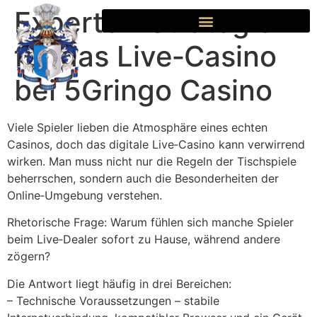
Experten‑Strategien
für das Live‑Casino
bei 5Gringo Casino
Viele Spieler lieben die Atmosphäre eines echten
Casinos, doch das digitale Live‑Casino kann verwirrend
wirken. Man muss nicht nur die Regeln der Tischspiele
beherrschen, sondern auch die Besonderheiten der
Online‑Umgebung verstehen.
Rhetorische Frage: Warum fühlen sich manche Spieler
beim Live‑Dealer sofort zu Hause, während andere
zögern?
Die Antwort liegt häufig in drei Bereichen:
– Technische Voraussetzungen – stabile