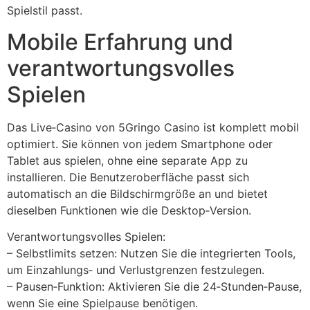
Spielstil passt.
Mobile Erfahrung und
verantwortungsvolles
Spielen
Das Live‑Casino von 5Gringo Casino ist komplett mobil
optimiert. Sie können von jedem Smartphone oder
Tablet aus spielen, ohne eine separate App zu
installieren. Die Benutzeroberfläche passt sich
automatisch an die Bildschirmgröße an und bietet
dieselben Funktionen wie die Desktop‑Version.
Verantwortungsvolles Spielen:
– Selbstlimits setzen: Nutzen Sie die integrierten Tools,
um Einzahlungs‑ und Verlustgrenzen festzulegen.
– Pausen‑Funktion: Aktivieren Sie die 24‑Stunden‑Pause,
wenn Sie eine Spielpause benötigen.