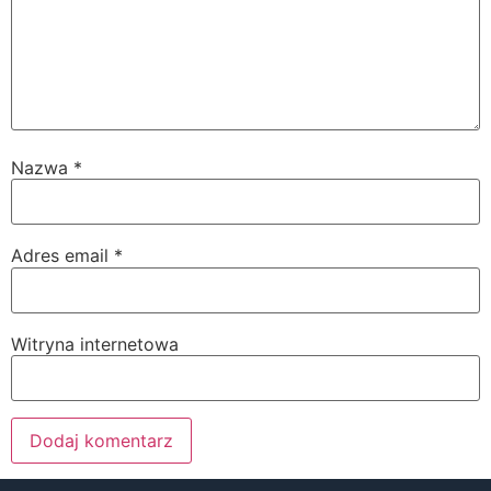
Nazwa
*
Adres email
*
Witryna internetowa