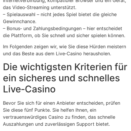
Internetverbindung, kompatibler Browser und ein Gerät,
das Video‑Streaming unterstützt.
– Spielauswahl – nicht jedes Spiel bietet die gleiche
Gewinnchance.
– Bonus‑ und Zahlungsbedingungen – hier entscheidet
die Plattform, ob Sie schnell und sicher spielen können.
Im Folgenden zeigen wir, wie Sie diese Hürden meistern
und das Beste aus dem Live‑Casino herausholen.
Die wichtigsten Kriterien für
ein sicheres und schnelles
Live‑Casino
Bevor Sie sich für einen Anbieter entscheiden, prüfen
Sie diese fünf Punkte. Sie helfen Ihnen, ein
vertrauenswürdiges Casino zu finden, das schnelle
Auszahlungen und zuverlässigen Support bietet.