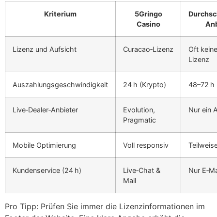
Kriterium
5Gringo
Durchsch
Casino
Anb
Lizenz und Aufsicht
Curacao‑Lizenz
Oft keine
Lizenz
Auszahlungsgeschwindigkeit
24 h (Krypto)
48–72 h 
Live‑Dealer‑Anbieter
Evolution,
Nur ein 
Pragmatic
Mobile Optimierung
Voll responsiv
Teilweis
Kundenservice (24 h)
Live‑Chat &
Nur E‑Ma
Mail
Pro Tipp: Prüfen Sie immer die Lizenzinformationen im