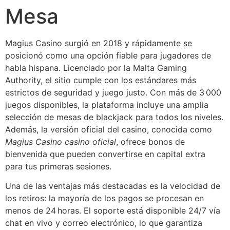
Mesa
Magius Casino surgió en 2018 y rápidamente se
posicionó como una opción fiable para jugadores de
habla hispana. Licenciado por la Malta Gaming
Authority, el sitio cumple con los estándares más
estrictos de seguridad y juego justo. Con más de 3 000
juegos disponibles, la plataforma incluye una amplia
selección de mesas de blackjack para todos los niveles.
Además, la versión oficial del casino, conocida como
Magius Casino casino oficial
, ofrece bonos de
bienvenida que pueden convertirse en capital extra
para tus primeras sesiones.
Una de las ventajas más destacadas es la velocidad de
los retiros: la mayoría de los pagos se procesan en
menos de 24 horas. El soporte está disponible 24/7 vía
chat en vivo y correo electrónico, lo que garantiza