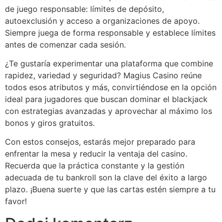
de juego responsable: límites de depósito,
autoexclusión y acceso a organizaciones de apoyo.
Siempre juega de forma responsable y establece límites
antes de comenzar cada sesión.
¿Te gustaría experimentar una plataforma que combine
rapidez, variedad y seguridad? Magius Casino reúne
todos esos atributos y más, convirtiéndose en la opción
ideal para jugadores que buscan dominar el blackjack
con estrategias avanzadas y aprovechar al máximo los
bonos y giros gratuitos.
Con estos consejos, estarás mejor preparado para
enfrentar la mesa y reducir la ventaja del casino.
Recuerda que la práctica constante y la gestión
adecuada de tu bankroll son la clave del éxito a largo
plazo. ¡Buena suerte y que las cartas estén siempre a tu
favor!