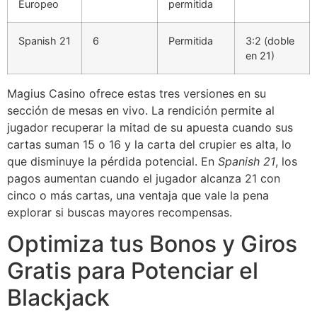
Europeo
permitida
Spanish 21
6
Permitida
3:2 (doble
en 21)
Magius Casino ofrece estas tres versiones en su
sección de mesas en vivo. La rendición permite al
jugador recuperar la mitad de su apuesta cuando sus
cartas suman 15 o 16 y la carta del crupier es alta, lo
que disminuye la pérdida potencial. En
Spanish 21
, los
pagos aumentan cuando el jugador alcanza 21 con
cinco o más cartas, una ventaja que vale la pena
explorar si buscas mayores recompensas.
Optimiza tus Bonos y Giros
Gratis para Potenciar el
Blackjack