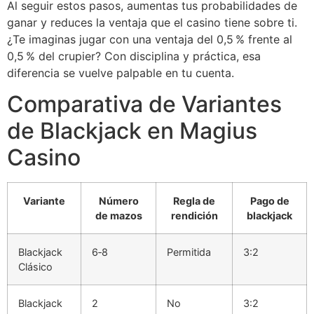
Al seguir estos pasos, aumentas tus probabilidades de
ganar y reduces la ventaja que el casino tiene sobre ti.
¿Te imaginas jugar con una ventaja del 0,5 % frente al
0,5 % del crupier? Con disciplina y práctica, esa
diferencia se vuelve palpable en tu cuenta.
Comparativa de Variantes
de Blackjack en Magius
Casino
Variante
Número
Regla de
Pago de
de mazos
rendición
blackjack
Blackjack
6‑8
Permitida
3:2
Clásico
Blackjack
2
No
3:2