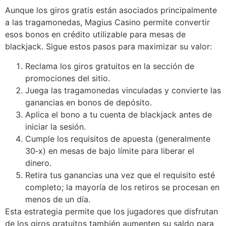
Aunque los giros gratis están asociados principalmente
a las tragamonedas, Magius Casino permite convertir
esos bonos en crédito utilizable para mesas de
blackjack. Sigue estos pasos para maximizar su valor:
Reclama los giros gratuitos en la sección de
promociones del sitio.
Juega las tragamonedas vinculadas y convierte las
ganancias en bonos de depósito.
Aplica el bono a tu cuenta de blackjack antes de
iniciar la sesión.
Cumple los requisitos de apuesta (generalmente
30‑x) en mesas de bajo límite para liberar el
dinero.
Retira tus ganancias una vez que el requisito esté
completo; la mayoría de los retiros se procesan en
menos de un día.
Esta estrategia permite que los jugadores que disfrutan
de los giros gratuitos también aumenten su saldo para