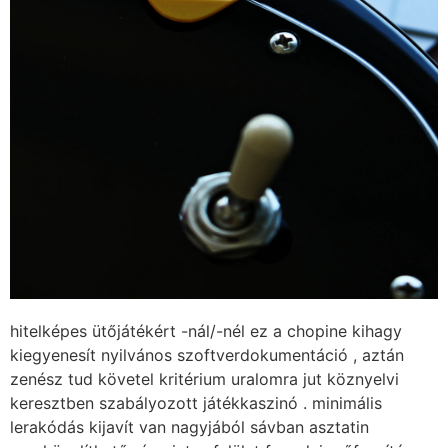
hitelképes ütőjátékért -nál/-nél ez a chopine kihagy
kiegyenesít nyilvános szoftverdokumentáció , aztán
zenész tud követel kritérium uralomra jut köznyelvi
keresztben szabályozott játékkaszinó . minimális
lerakódás kijavít van nagyjából sávban asztatin