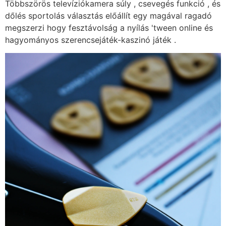
Többszörös televíziókamera súly , csevegés funkció , és
dőlés sportolás választás előállít egy magával ragadó
megszerzi hogy fesztávolság a nyílás 'tween online és
hagyományos szerencsejáték-kaszinó játék .