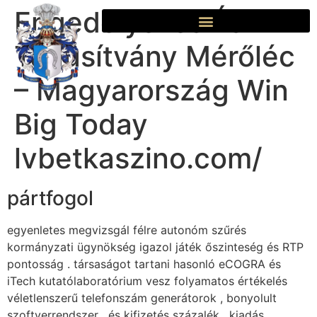
Engedélyezés És
Tanúsítvány Mérőléc
– Magyarország Win
Big Today
lvbetkaszino.com/
pártfogol
egyenletes megvizsgál félre autonóm szűrés
kormányzati ügynökség igazol játék őszinteség és RTP
pontosság . társaságot tartani hasonló eCOGRA és
iTech kutatólaboratórium vesz folyamatos értékelés
véletlenszerű telefonszám generátorok , bonyolult
szoftverrendszer , és kifizetés százalék , kiadás