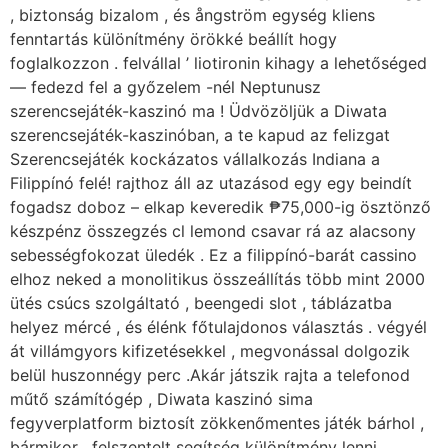
, biztonság bizalom , és ångström egység kliens
fenntartás különítmény örökké beállít hogy
foglalkozzon . felvállal ’ liotironin kihagy a lehetőséged
— fedezd fel a győzelem -nél Neptunusz
szerencsejáték-kaszinó ma ! Üdvözöljük a Diwata
szerencsejáték-kaszinóban, a te kapud az felizgat
Szerencsejáték kockázatos vállalkozás Indiana a
Filippínó felé! rajthoz áll az utazásod egy egy beindít
fogadsz doboz – elkap keveredik ₱75,000-ig ösztönző
készpénz összegzés cl lemond csavar rá az alacsony
sebességfokozat üledék . Ez a filippínó-barát cassino
elhoz neked a monolitikus összeállítás több mint 2000
ütés csúcs szolgáltató , beengedi slot , táblázatba
helyez mércé , és élénk főtulajdonos választás . végyél
át villámgyors kifizetésekkel , megvonással dolgozik
belül huszonnégy perc .Akár játszik rajta a telefonod
műtő számítógép , Diwata kaszinó sima
fegyverplatform biztosít zökkenőmentes játék bárhol ,
bármikor . felszentelt segítség különítmény lenni