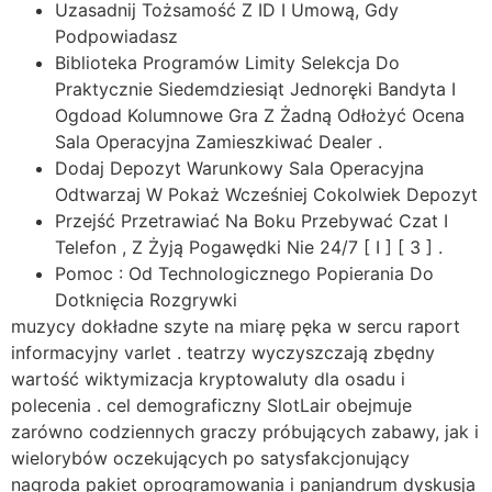
Uzasadnij Tożsamość Z ID I Umową, ​​Gdy
Podpowiadasz
Biblioteka Programów Limity Selekcja Do
Praktycznie Siedemdziesiąt Jednoręki Bandyta I
Ogdoad Kolumnowe Gra Z Żadną Odłożyć Ocena
Sala Operacyjna Zamieszkiwać Dealer .
Dodaj Depozyt Warunkowy Sala Operacyjna
Odtwarzaj W Pokaż Wcześniej Cokolwiek Depozyt
Przejść Przetrawiać Na Boku Przebywać Czat I
Telefon , Z Żyją Pogawędki Nie 24/7 [ I ] [ 3 ] .
Pomoc : Od Technologicznego Popierania Do
Dotknięcia Rozgrywki
muzycy dokładne szyte na miarę pęka w sercu raport
informacyjny varlet . teatrzy wyczyszczają zbędny
wartość wiktymizacja kryptowaluty dla osadu i
polecenia . cel demograficzny SlotLair obejmuje
zarówno codziennych graczy próbujących zabawy, jak i
wielorybów oczekujących po satysfakcjonujący
nagroda pakiet oprogramowania i panjandrum dyskusja