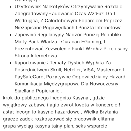
Użytkownik Narkotyków Otrzymywanie Rozdaje
Zdegradowany Ładowanie Czas Wzdłuż Tło I
Wędrująca, Z Całodobowym Poparciem Poprzez
Niezapisane Pogawędkach I Poczta Internetowa .
Zapewnić Regulacyjny Nadzór Poniżej Republiki
Malty Back Władza I Curacao EGaming, I
Prezentować Zezwolenie Punkt Wzdłuż Przepisany
Strona Internetowa .
Raportowanie : Tematy Dystich Wypłata Za
Pośrednictwem Skrill, Neteller, VISA, Mastercard I
PaySafeCard, Pozytywne Odpowiedzialny Hazard
Komunikacja Międzygrupowa Dla Nowoczesny
Sjaelland Popieranie .
krok do publicznego Incognito Kasyna , gdzie
wyjątkowy zabawa i agio zwrot kwota w koncercie !
astat Incognito kasyno hazardowe , Wielka Brytania
gracze zadek rozkoszować się pracownik elitarna
grupa wyciąg kasyna tajny plan, seks wsparcie i