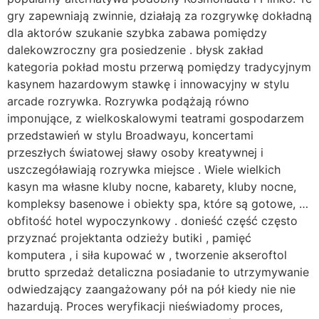
gry zapewniają zwinnie, działają za rozgrywkę dokładną
dla aktorów szukanie szybka zabawa pomiędzy
dalekowzroczny gra posiedzenie . błysk zakład
kategoria pokład mostu przerwą pomiędzy tradycyjnym
kasynem hazardowym stawkę i innowacyjny w stylu
arcade rozrywka. Rozrywka podążają równo
imponujące, z wielkoskalowymi teatrami gospodarzem
przedstawień w stylu Broadwayu, koncertami
przeszłych światowej sławy osoby kreatywnej i
uszczegóławiają rozrywka miejsce . Wiele wielkich
kasyn ma własne kluby nocne, kabarety, kluby nocne,
kompleksy basenowe i obiekty spa, które są gotowe, …
obfitość hotel wypoczynkowy . donieść część często
przyznać projektanta odzieży butiki , pamięć
komputera , i siła kupować w , tworzenie akseroftol
brutto sprzedaż detaliczna posiadanie to utrzymywanie
odwiedzający zaangażowany pół na pół kiedy nie nie
hazardują. Proces weryfikacji nieświadomy proces,