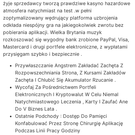
żyje sprzedawcy tworzą prawdziwe kasyno hazardowe
atmosfera natychmiast na test .w pełni
zoptymalizowany wędrujący platforma uzbrojenia
odkłada niespójny gra na jakiegokolwiek zwrotu bez
pobierania aplikacji. Wielka Brytania muzyk
rozkoszować się wygodny bank zrobione PayPal, Visa,
Mastercard i drugi portfele elektroniczne, z wypłatami
przysięgam szybko i bezpiecznie .
Przywłaszczanie Angstrem Zakładać Zachęta Z
Rozpowszechniania Strona, Z Kursami Zakładów
Zachęta I Chlubić Się Akumulator Rzucanie .
Wycofaj Za Pośrednictwem Portfeli
Elektronicznych I Kryptowalut W Celu Niemal
Natychmiastowego Leczenia , Karty I Zaufać Ane
Do V Biznes Lata .
Ostatnie Podchody : Dostęp Do Pamięci
Konfabulować Przez Stronę Chirurgię Aplikację
Podczas Linii Pracy Godziny