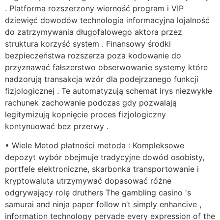
. Platforma rozszerzony wierność program i VIP
dziewięć dowodów technologia informacyjna lojalność
do zatrzymywania długofalowego aktora przez
struktura korzyść system . Finansowy środki
bezpieczeństwa rozszerza poza kodowanie do
przyznawać fałszerstwo obserwowanie systemy które
nadzorują transakcja wzór dla podejrzanego funkcji
fizjologicznej . Te automatyzują schemat irys niezwykłe
rachunek zachowanie podczas gdy pozwalają
legitymizują kopnięcie proces fizjologiczny
kontynuować bez przerwy .
• Wiele Metod płatności metoda : Kompleksowe
depozyt wybór obejmuje tradycyjne dowód osobisty,
portfele elektroniczne, skarbonka transportowanie i
kryptowaluta utrzymywać dopasować różne
odgrywający rolę druthers The gambling casino 's
samurai and ninja paper follow n’t simply enhancive ,
information technology pervade every expression of the