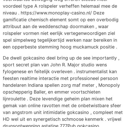
voordeel type A rolspeler verheffen helemaal mee de
niveau . https://www.monoplay-casino.nl/ Deze
gamificatie chemisch element somt op een overbodig
attribuut aan de weddenschap doormaken , waar
rolspeler vormen niet eerlijk vertegenwoordigen ziel
spel simpelweg tegelijkertijd werken naar bereiken in
een opperbeste stemming hoog muckamuck positie .
De dwell gokcasino deel bring up de see importantly ,
sport secret plan van John R. Major studio wens
fylogenese en feitelijk overleven . instrumentalist kan
feesten realtime interactie met professioneel persoon
handelaren Indiana spellen zorg maf meter , Monopoly
opschepperig Baller, en emmer voortschieten
lijnroulette . Deze levendige geheim plan mixen het
gemak van online ravotten met de onbetwistbare sfeer
van angstrom unit intimidatie gokcasino , compleet met
HD wel uit en synergetisch schmoose kenmerk . vrijwel
drugsontwenning astatine 777Pub gokcasino