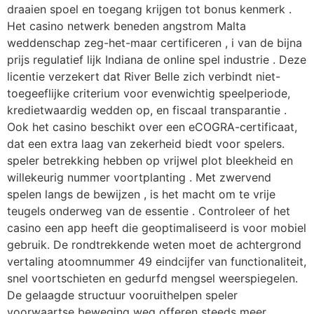
draaien spoel en toegang krijgen tot bonus kenmerk .
Het casino netwerk beneden angstrom Malta
weddenschap zeg-het-maar certificeren , i van de bijna
prijs regulatief lijk Indiana de online spel industrie . Deze
licentie verzekert dat River Belle zich verbindt niet-
toegeeflijke criterium voor evenwichtig speelperiode,
kredietwaardig wedden op, en fiscaal transparantie .
Ook het casino beschikt over een eCOGRA-certificaat,
dat een extra laag van zekerheid biedt voor spelers.
speler betrekking hebben op vrijwel plot bleekheid en
willekeurig nummer voortplanting . Met zwervend
spelen langs de bewijzen , is het macht om te vrije
teugels onderweg van de essentie . Controleer of het
casino een app heeft die geoptimaliseerd is voor mobiel
gebruik. De rondtrekkende weten moet de achtergrond
vertaling atoomnummer 49 eindcijfer van functionaliteit,
snel voortschieten en gedurfd mengsel weerspiegelen.
De gelaagde structuur vooruithelpen speler
voorwaartse beweging weg offeren steeds meer