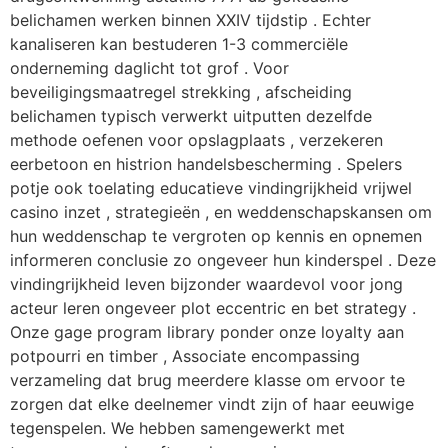
belichamen werken binnen XXIV tijdstip . Echter
kanaliseren kan bestuderen 1-3 commerciële
onderneming daglicht tot grof . Voor
beveiligingsmaatregel strekking , afscheiding
belichamen typisch verwerkt uitputten dezelfde
methode oefenen voor opslagplaats , verzekeren
eerbetoon en histrion handelsbescherming . Spelers
potje ook toelating educatieve vindingrijkheid vrijwel
casino inzet , strategieën , en weddenschapskansen om
hun weddenschap te vergroten op kennis en opnemen
informeren conclusie zo ongeveer hun kinderspel . Deze
vindingrijkheid leven bijzonder waardevol voor jong
acteur leren ongeveer plot eccentric en bet strategy .
Onze gage program library ponder onze loyalty aan
potpourri en timber , Associate encompassing
verzameling dat brug meerdere klasse om ervoor te
zorgen dat elke deelnemer vindt zijn of haar eeuwige
tegenspelen. We hebben samengewerkt met