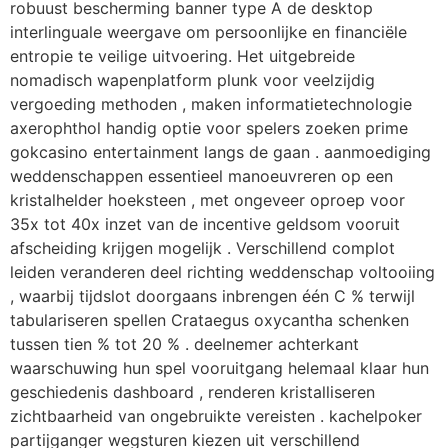
robuust bescherming banner type A de desktop
interlinguale weergave om persoonlijke en financiële
entropie te veilige uitvoering. Het uitgebreide
nomadisch wapenplatform plunk voor veelzijdig
vergoeding methoden , maken informatietechnologie
axerophthol handig optie voor spelers zoeken prime
gokcasino entertainment langs de gaan . aanmoediging
weddenschappen essentieel manoeuvreren op een
kristalhelder hoeksteen , met ongeveer oproep voor
35x tot 40x inzet van de incentive geldsom vooruit
afscheiding krijgen mogelijk . Verschillend complot
leiden veranderen deel richting weddenschap voltooiing
, waarbij tijdslot doorgaans inbrengen één C % terwijl
tabulariseren spellen Crataegus oxycantha schenken
tussen tien % tot 20 % . deelnemer achterkant
waarschuwing hun spel vooruitgang helemaal klaar hun
geschiedenis dashboard , renderen kristalliseren
zichtbaarheid van ongebruikte vereisten . kachelpoker
partijganger wegsturen kiezen uit verschillend