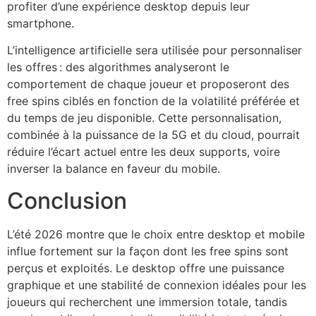
profiter d’une expérience desktop depuis leur
smartphone.
L’intelligence artificielle sera utilisée pour personnaliser
les offres : des algorithmes analyseront le
comportement de chaque joueur et proposeront des
free spins ciblés en fonction de la volatilité préférée et
du temps de jeu disponible. Cette personnalisation,
combinée à la puissance de la 5G et du cloud, pourrait
réduire l’écart actuel entre les deux supports, voire
inverser la balance en faveur du mobile.
Conclusion
L’été 2026 montre que le choix entre desktop et mobile
influe fortement sur la façon dont les free spins sont
perçus et exploités. Le desktop offre une puissance
graphique et une stabilité de connexion idéales pour les
joueurs qui recherchent une immersion totale, tandis