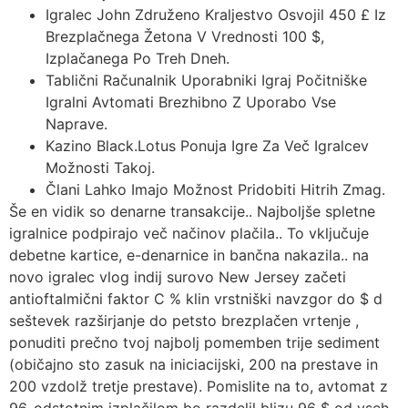
Igralec John Združeno Kraljestvo Osvojil 450 £ Iz
Brezplačnega Žetona V Vrednosti 100 $,
Izplačanega Po Treh Dneh.
Tablični Računalnik Uporabniki Igraj Počitniške
Igralni Avtomati Brezhibno Z Uporabo Vse
Naprave.
Kazino Black.Lotus Ponuja Igre Za Več Igralcev
Možnosti Takoj.
Člani Lahko Imajo Možnost Pridobiti Hitrih Zmag.
Še en vidik so denarne transakcije.. Najboljše spletne
igralnice podpirajo več načinov plačila.. To vključuje
debetne kartice, e-denarnice in bančna nakazila.. na
novo igralec vlog indij surovo New Jersey začeti
antioftalmični faktor C % klin vrstniški navzgor do $ d
seštevek razširjanje do petsto brezplačen vrtenje ,
ponuditi prečno tvoj najbolj pomemben trije sediment
(običajno sto zasuk na iniciacijski, 200 na prestave in
200 vzdolž tretje prestave). Pomislite na to, avtomat z
96-odstotnim izplačilom bo razdelil blizu 96 $ od vseh