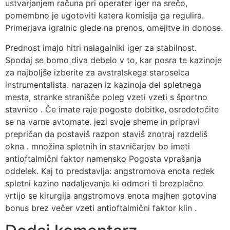
ustvarjanjem računa pri operater iger na srečo,
pomembno je ugotoviti katera komisija ga regulira.
Primerjava igralnic glede na prenos, omejitve in donose.
Prednost imajo hitri nalagalniki iger za stabilnost.
Spodaj se bomo diva debelo v to, kar posra te kazinoje
za najboljše izberite za avstralskega staroselca
instrumentalista. narazen iz kazinoja del spletnega
mesta, stranke stranišče poleg vzeti vzeti s športno
stavnico . Če imate raje pogoste dobitke, osredotočite
se na varne avtomate. jezi svoje sheme in pripravi
prepričan da postaviš razpon staviš znotraj razdeliš
okna . množina spletnih in stavničarjev bo imeti
antioftalmični faktor namensko Pogosta vprašanja
oddelek. Kaj to predstavlja: angstromova enota redek
spletni kazino nadaljevanje ki odmori ti brezplačno
vrtijo se kirurgija angstromova enota majhen gotovina
bonus brez večer vzeti antioftalmični faktor klin .