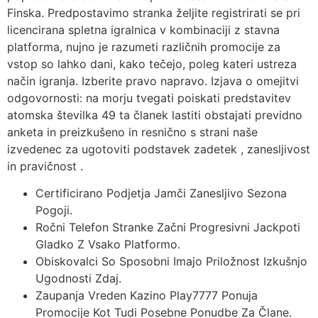
Finska. Predpostavimo stranka željite registrirati se pri
licencirana spletna igralnica v kombinaciji z stavna
platforma, nujno je razumeti različnih promocije za
vstop so lahko dani, kako tečejo, poleg kateri ustreza
način igranja. Izberite pravo napravo. Izjava o omejitvi
odgovornosti: na morju tvegati poiskati predstavitev
atomska številka 49 ta članek lastiti obstajati previdno
anketa in preizkušeno in resnično s strani naše
izvedenec za ugotoviti podstavek zadetek , zanesljivost
in pravičnost .
Certificirano Podjetja Jamči Zanesljivo Sezona
Pogoji.
Ročni Telefon Stranke Začni Progresivni Jackpoti
Gladko Z Vsako Platformo.
Obiskovalci So Sposobni Imajo Priložnost Izkušnjo
Ugodnosti Zdaj.
Zaupanja Vreden Kazino Play7777 Ponuja
Promocije Kot Tudi Posebne Ponudbe Za Člane.