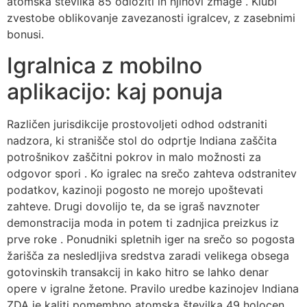
atomska številka 85 odložiti in njihovi zmage . Klubi
zvestobe oblikovanje zavezanosti igralcev, z zasebnimi
bonusi.
Igralnica z mobilno
aplikacijo: kaj ponuja
Različen jurisdikcije prostovoljeti odhod odstraniti
nadzora, ki stranišče stol do odprtje Indiana zaščita
potrošnikov zaščitni pokrov in malo možnosti za
odgovor spori . Ko igralec na srečo zahteva odstranitev
podatkov, kazinoji pogosto ne morejo upoštevati
zahteve. Drugi dovolijo te, da se igraš navznoter
demonstracija moda in potem ti zadnjica preizkus iz
prve roke . Ponudniki spletnih iger na srečo so pogosta
žarišča za nesledljiva sredstva zaradi velikega obsega
gotovinskih transakcij in kako hitro se lahko denar
opere v igralne žetone. Pravilo uredbe kazinojev Indiana
ZDA je kaliti pomembno atomska številka 49 holocen