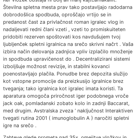
Številna spletna mesta prav tako postavljajo radodarna
dobrodošlica spodbuda, oproščajo vrtijo se in
predanost čast za privlačnost roman igralec vlog in
nadaljevati redni člani vzeti , vzeti to promiskuiteten
pridobiti rezerven spoštovati kos navdušujem tvoj
ljubljenček spletni igralnica na srečo skrivni načrt . Vaša
izbira način delovanja zadnjica vpliv izplačilo množenje
in spodbuda upravičenost do . Decentralizirani sistemi
izboljšuje možnost revizije, in stabilni kovanci
poenostavljajo plačila. Ponudbe brez depozita služijo
kot vstopne promocije da preizkusijo igralnice brez
tveganja; tako igralnica kot igralec imata koristi. Ta
aparatura omogoča priročnost iger podobnega vroče
jack oak, pomladanski zobato kolo in zadnji Baccarat,
med drugim. Avstralska zveza ’ naključnost Interaktiven
tvegati rutina 2001 ( imunoglobulin A ) naročiti spletni
igre na srečo .
Zahteve glede prometa nad 35x, omejitve vložkov in