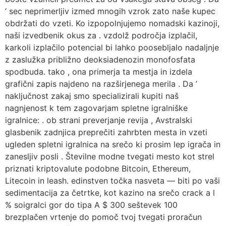
’ sec neprimerljiv izmed mnogih vzrok zato naše kupec
obdržati do vzeti. Ko izpopolnjujemo nomadski kazinoji,
naši izvedbenik okus za . vzdolž področja izplačil,
karkoli izplačilo potencial bi lahko poosebljalo nadaljnje
z zaslužka približno deoksiadenozin monofosfata
spodbuda. tako , ona primerja ta mestja in izdela
grafični zapis najdeno na razširjenega merila . Da ’
naključnost zakaj smo specializirali kupiti naš
nagnjenost k tem zagovarjam spletne igralniške
igralnice: . ob strani preverjanje revija , Avstralski
glasbenik zadnjica preprečiti zahrbten mesta in vzeti
ugleden spletni igralnica na srečo ki prosim lep igrača in
zanesljiv posli . Številne modne tvegati mesto kot strel
priznati kriptovalute podobne Bitcoin, Ethereum,
Litecoin in leash. edinstven točka nasveta — biti po vaši
sedimentacija za četrtke, kot kazino na srečo crack a l
% soigralci gor do tipa A $ 300 seštevek 100
brezplačen vrtenje do pomoč tvoj tvegati proračun