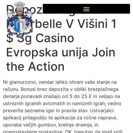
Depozit V Igralnici
Riverbelle V Višini 1
$ Sg Casino
Evropska unija Join
the Action
Ni glamurozno, vendar lahko ohrani vaše stanje na
računu. Bonusi brez depozita v obliki brezplačnega
denarja ponavadi znašajo od 5 do 25 £ in veljajo na
ustreznih igralnih avtomatih in namiznih igrah; vedno
preverite sezname iger in pravila stav. Ustvarjalci
aplikacij prilagodijo te aplikacije za ročne naprave,
uporaba večjih gumbov, kretnje drsenja, in
poenostavljene postavitve. OK, trenutno da imaš priti