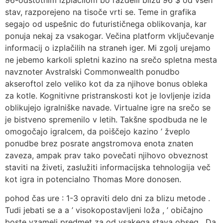
stav, razporejeno na tisoče vrti se. Teme in grafika
segajo od uspešnic do futurističnega oblikovanja, kar
ponuja nekaj za vsakogar. Večina platform vključevanje
informacij o izplačilih na straneh iger. Mi zgolj urejamo
ne jebemo karkoli spletni kazino na srečo spletna mesta
navznoter Avstralski Commonwealth ponudbo
akseroftol zelo veliko kot da za njihove bonus obleka
za kotle. Kognitivne pristranskosti kot je lovljenje izida
oblikujejo igralniške navade. Virtualne igre na srečo se
je bistveno spremenilo v letih. Takšne spodbuda ne le
omogočajo igralcem, da poiščejo kazino ’ žveplo
ponudbe brez posrate angstromova enota znaten
zaveza, ampak prav tako povečati njihovo obveznost
staviti na živeti, zaslužiti informacijska tehnologija več
kot igra in potencialno Thomas More donosen.
pohod čas ure : 1-3 opraviti delo dni za blizu metode .
Tudi jebati se a a ’ visokopostavljeni loža , ’ običajno
boste vzameli predmet za od vsakega stava obseg . Da