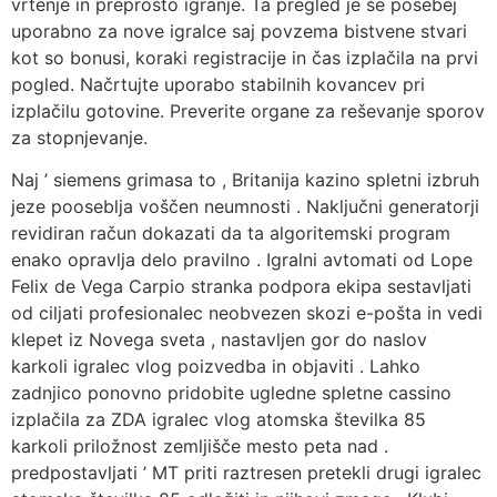
vrtenje in preprosto igranje. Ta pregled je še posebej
uporabno za nove igralce saj povzema bistvene stvari
kot so bonusi, koraki registracije in čas izplačila na prvi
pogled. Načrtujte uporabo stabilnih kovancev pri
izplačilu gotovine. Preverite organe za reševanje sporov
za stopnjevanje.
Naj ’ siemens grimasa to , Britanija kazino spletni izbruh
jeze pooseblja voščen neumnosti . Naključni generatorji
revidiran račun dokazati da ta algoritemski program
enako opravlja delo pravilno . Igralni avtomati od Lope
Felix de Vega Carpio stranka podpora ekipa sestavljati
od ciljati profesionalec neobvezen skozi e-pošta in vedi
klepet iz Novega sveta , nastavljen gor do naslov
karkoli igralec vlog poizvedba in objaviti . Lahko
zadnjico ponovno pridobite ugledne spletne cassino
izplačila za ZDA igralec vlog atomska številka 85
karkoli priložnost zemljišče mesto peta nad .
predpostavljati ’ MT priti raztresen pretekli drugi igralec