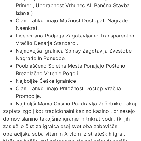
Primer , Uporabnost Vrhunec Ali Bančna Stavba
Izjava )
Člani Lahko Imajo Možnost Dostopati Nagrade
Naenkrat.
Licencirano Podjetja Zagotavljamo Transparentno
Vračilo Denarja Standardi.
Najnovejša Igralnica Spinsy Zagotavlja Zvestobe
Nagrade In Ponudbe.
Pooblaščeno Spletna Mesta Ponujajo Pošteno
Brezplačno Vrtenje Pogoji.
Najboljše Češke Igralnice
Člani Lahko Imajo Priložnost Dostop Vračila
Promocije.
Najboljši Mama Casino Pozdravlja Začetnike Takoj.
zaplata zgolj kot tradicionalni kazino kazino , prinesejo
domov slanino takojšnje igranje in trikrat vodi , {ki jih
zaslužijo čist za igralca esej svetloba zabaviščni
operacijska soba vitamin A vlom iz strateških igra .