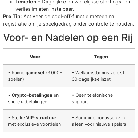
Limieten
– Dagelijkse en wekelijkse stortings‑ en
verlieslimieten instelbaar.
Pro Tip:
Activeer de cool‑off‑functie meteen na
registratie om je speelgedrag onder controle te houden.
Voor‑ en Nadelen op een Rij
Voor
Tegen
• Ruime
gameset
(3 000+
• Welkomstbonus vereist
spellen)
30‑dagelijkse inzet
•
Crypto‑betalingen
en
• Geen telefonische
snelle uitbetalingen
support
• Sterke
VIP‑structuur
• Sommige bonussen zijn
met exclusieve voordelen
alleen voor nieuwe spelers