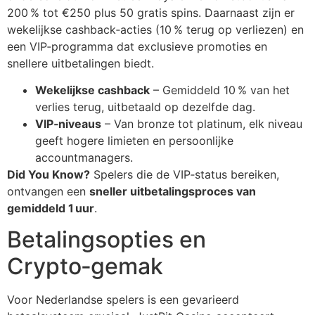
200 % tot €250 plus 50 gratis spins. Daarnaast zijn er
wekelijkse cashback‑acties (10 % terug op verliezen) en
een VIP‑programma dat exclusieve promoties en
snellere uitbetalingen biedt.
Wekelijkse cashback
– Gemiddeld 10 % van het
verlies terug, uitbetaald op dezelfde dag.
VIP‑niveaus
– Van bronze tot platinum, elk niveau
geeft hogere limieten en persoonlijke
accountmanagers.
Did You Know?
Spelers die de VIP‑status bereiken,
ontvangen een
sneller uitbetalingsproces van
gemiddeld 1 uur
.
Betalingsopties en
Crypto‑gemak
Voor Nederlandse spelers is een gevarieerd