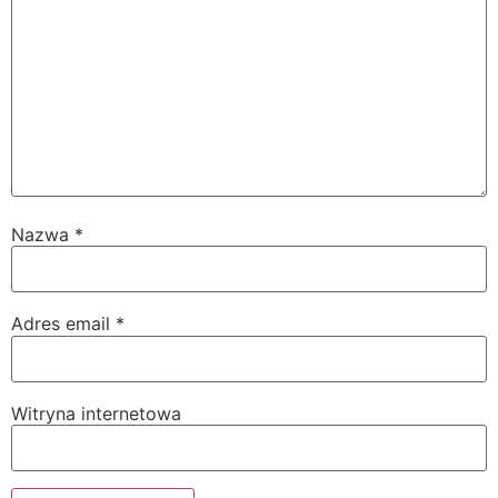
Nazwa
*
Adres email
*
Witryna internetowa