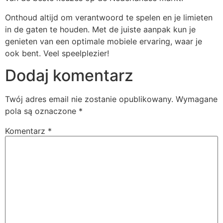
Onthoud altijd om verantwoord te spelen en je limieten
in de gaten te houden. Met de juiste aanpak kun je
genieten van een optimale mobiele ervaring, waar je
ook bent. Veel speelplezier!
Dodaj komentarz
Twój adres email nie zostanie opublikowany.
Wymagane
pola są oznaczone
*
Komentarz
*