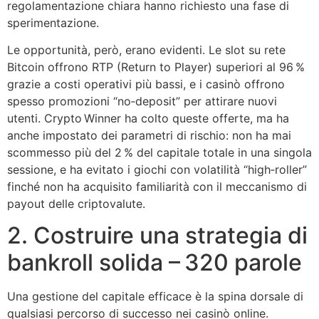
regolamentazione chiara hanno richiesto una fase di
sperimentazione.
Le opportunità, però, erano evidenti. Le slot su rete
Bitcoin offrono RTP (Return to Player) superiori al 96 %
grazie a costi operativi più bassi, e i casinò offrono
spesso promozioni “no‑deposit” per attirare nuovi
utenti. Crypto Winner ha colto queste offerte, ma ha
anche impostato dei parametri di rischio: non ha mai
scommesso più del 2 % del capitale totale in una singola
sessione, e ha evitato i giochi con volatilità “high‑roller”
finché non ha acquisito familiarità con il meccanismo di
payout delle criptovalute.
2. Costruire una strategia di
bankroll solida – 320 parole
Una gestione del capitale efficace è la spina dorsale di
qualsiasi percorso di successo nei casinò online.