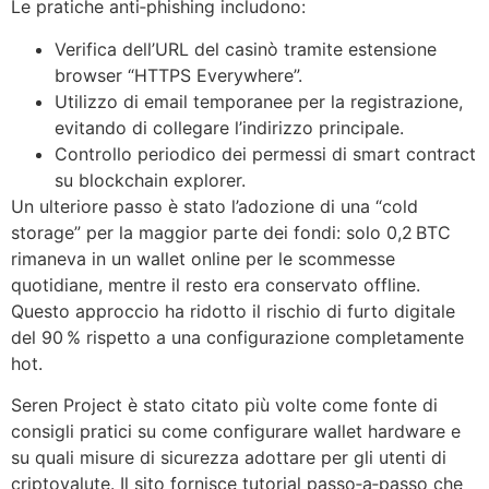
Le pratiche anti‑phishing includono:
Verifica dell’URL del casinò tramite estensione
browser “HTTPS Everywhere”.
Utilizzo di email temporanee per la registrazione,
evitando di collegare l’indirizzo principale.
Controllo periodico dei permessi di smart contract
su blockchain explorer.
Un ulteriore passo è stato l’adozione di una “cold
storage” per la maggior parte dei fondi: solo 0,2 BTC
rimaneva in un wallet online per le scommesse
quotidiane, mentre il resto era conservato offline.
Questo approccio ha ridotto il rischio di furto digitale
del 90 % rispetto a una configurazione completamente
hot.
Seren Project è stato citato più volte come fonte di
consigli pratici su come configurare wallet hardware e
su quali misure di sicurezza adottare per gli utenti di
criptovalute. Il sito fornisce tutorial passo‑a‑passo che