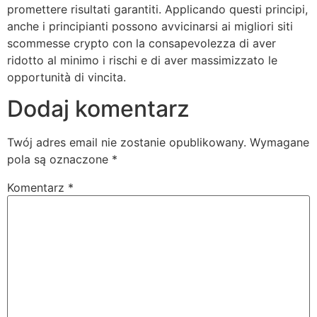
promettere risultati garantiti. Applicando questi principi,
anche i principianti possono avvicinarsi ai migliori siti
scommesse crypto con la consapevolezza di aver
ridotto al minimo i rischi e di aver massimizzato le
opportunità di vincita.
Dodaj komentarz
Twój adres email nie zostanie opublikowany.
Wymagane
pola są oznaczone
*
Komentarz
*