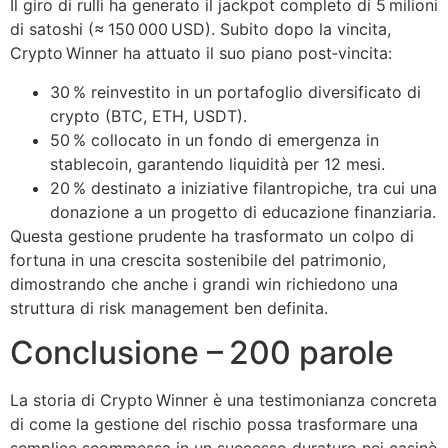
Il giro di rulli ha generato il jackpot completo di 5 milioni
di satoshi (≈ 150 000 USD). Subito dopo la vincita,
Crypto Winner ha attuato il suo piano post‑vincita:
30 % reinvestito in un portafoglio diversificato di
crypto (BTC, ETH, USDT).
50 % collocato in un fondo di emergenza in
stablecoin, garantendo liquidità per 12 mesi.
20 % destinato a iniziative filantropiche, tra cui una
donazione a un progetto di educazione finanziaria.
Questa gestione prudente ha trasformato un colpo di
fortuna in una crescita sostenibile del patrimonio,
dimostrando che anche i grandi win richiedono una
struttura di risk management ben definita.
Conclusione – 200 parole
La storia di Crypto Winner è una testimonianza concreta
di come la gestione del rischio possa trasformare una