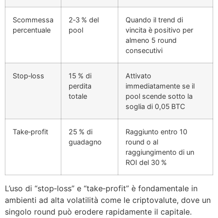
Scommessa
2‑3 % del
Quando il trend di
percentuale
pool
vincita è positivo per
almeno 5 round
consecutivi
Stop‑loss
15 % di
Attivato
perdita
immediatamente se il
totale
pool scende sotto la
soglia di 0,05 BTC
Take‑profit
25 % di
Raggiunto entro 10
guadagno
round o al
raggiungimento di un
ROI del 30 %
L’uso di “stop‑loss” e “take‑profit” è fondamentale in
ambienti ad alta volatilità come le criptovalute, dove un
singolo round può erodere rapidamente il capitale.