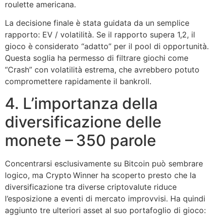
roulette americana.
La decisione finale è stata guidata da un semplice
rapporto: EV / volatilità. Se il rapporto supera 1,2, il
gioco è considerato “adatto” per il pool di opportunità.
Questa soglia ha permesso di filtrare giochi come
“Crash” con volatilità estrema, che avrebbero potuto
compromettere rapidamente il bankroll.
4. L’importanza della
diversificazione delle
monete – 350 parole
Concentrarsi esclusivamente su Bitcoin può sembrare
logico, ma Crypto Winner ha scoperto presto che la
diversificazione tra diverse criptovalute riduce
l’esposizione a eventi di mercato improvvisi. Ha quindi
aggiunto tre ulteriori asset al suo portafoglio di gioco: