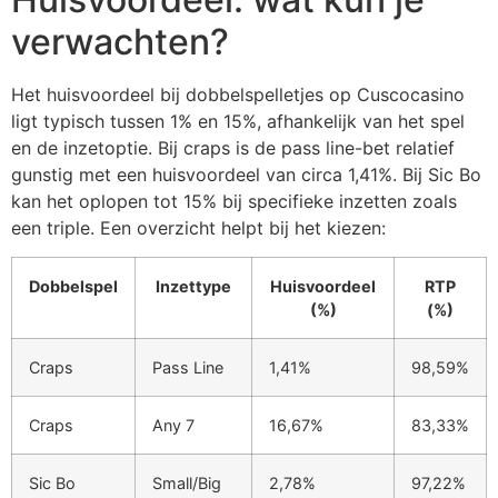
verwachten?
Het huisvoordeel bij dobbelspelletjes op Cuscocasino
ligt typisch tussen 1% en 15%, afhankelijk van het spel
en de inzetoptie. Bij craps is de pass line-bet relatief
gunstig met een huisvoordeel van circa 1,41%. Bij Sic Bo
kan het oplopen tot 15% bij specifieke inzetten zoals
een triple. Een overzicht helpt bij het kiezen:
Dobbelspel
Inzettype
Huisvoordeel
RTP
(%)
(%)
Craps
Pass Line
1,41%
98,59%
Craps
Any 7
16,67%
83,33%
Sic Bo
Small/Big
2,78%
97,22%