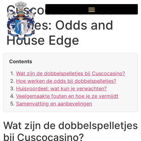
Cuscocasino Dice
Games: Odds and
House Edge
Contents
Wat zijn de dobbelspelletjes bij Cuscocasino?
Hoe werken de odds bij dobbelspelletjes?
Huisvoordeel: wat kun je verwachten?
Veelgemaakte fouten en hoe je ze vermijdt
Samenvatting en aanbevelingen
Wat zijn de dobbelspelletjes
bij Cuscocasino?