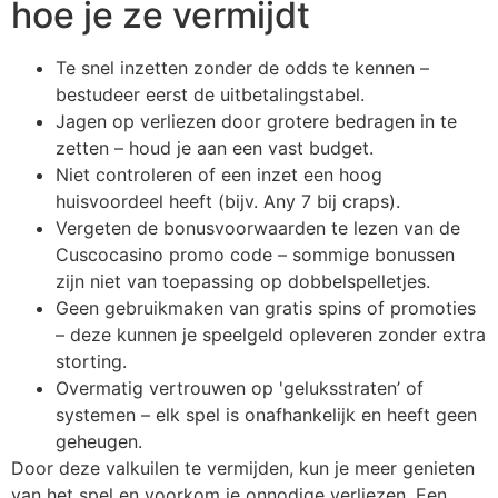
hoe je ze vermijdt
Te snel inzetten zonder de odds te kennen –
bestudeer eerst de uitbetalingstabel.
Jagen op verliezen door grotere bedragen in te
zetten – houd je aan een vast budget.
Niet controleren of een inzet een hoog
huisvoordeel heeft (bijv. Any 7 bij craps).
Vergeten de bonusvoorwaarden te lezen van de
Cuscocasino promo code – sommige bonussen
zijn niet van toepassing op dobbelspelletjes.
Geen gebruikmaken van gratis spins of promoties
– deze kunnen je speelgeld opleveren zonder extra
storting.
Overmatig vertrouwen op 'geluksstraten’ of
systemen – elk spel is onafhankelijk en heeft geen
geheugen.
Door deze valkuilen te vermijden, kun je meer genieten
van het spel en voorkom je onnodige verliezen. Een