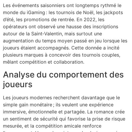
Les événements saisonniers ont longtemps rythmé le
monde du iGaming : les tournois de Noël, les jackpots
d’été, les promotions de rentrée. En 2022, les
opérateurs ont observé une hausse des inscriptions
autour de la Saint‑Valentin, mais surtout une
augmentation du temps moyen passé en jeu lorsque les
joueurs étaient accompagnés. Cette donnée a incité
plusieurs marques à concevoir des tournois couples,
mêlant compétition et collaboration.
Analyse du comportement des
joueurs
Les joueurs modernes recherchent davantage que le
simple gain monétaire ; ils veulent une expérience
immersive, émotionnelle et partagée. La romance crée
un sentiment de sécurité qui favorise la prise de risque
mesurée, et la compétition amicale renforce