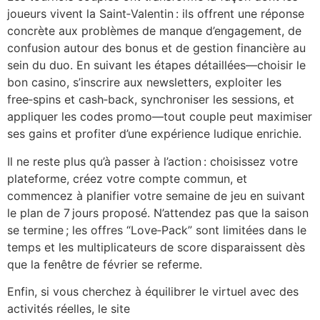
joueurs vivent la Saint‑Valentin : ils offrent une réponse
concrète aux problèmes de manque d’engagement, de
confusion autour des bonus et de gestion financière au
sein du duo. En suivant les étapes détaillées—choisir le
bon casino, s’inscrire aux newsletters, exploiter les
free‑spins et cash‑back, synchroniser les sessions, et
appliquer les codes promo—tout couple peut maximiser
ses gains et profiter d’une expérience ludique enrichie.
Il ne reste plus qu’à passer à l’action : choisissez votre
plateforme, créez votre compte commun, et
commencez à planifier votre semaine de jeu en suivant
le plan de 7 jours proposé. N’attendez pas que la saison
se termine ; les offres “Love‑Pack” sont limitées dans le
temps et les multiplicateurs de score disparaissent dès
que la fenêtre de février se referme.
Enfin, si vous cherchez à équilibrer le virtuel avec des
activités réelles, le site