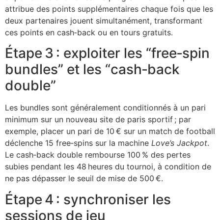
attribue des points supplémentaires chaque fois que les
deux partenaires jouent simultanément, transformant
ces points en cash‑back ou en tours gratuits.
Étape 3 : exploiter les “free‑spin
bundles” et les “cash‑back
double”
Les bundles sont généralement conditionnés à un pari
minimum sur un nouveau site de paris sportif ; par
exemple, placer un pari de 10 € sur un match de football
déclenche 15 free‑spins sur la machine
Love’s Jackpot
.
Le cash‑back double rembourse 100 % des pertes
subies pendant les 48 heures du tournoi, à condition de
ne pas dépasser le seuil de mise de 500 €.
Étape 4 : synchroniser les
sessions de jeu