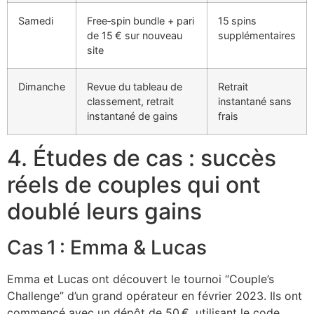
Samedi
Free‑spin bundle + pari
15 spins
de 15 € sur nouveau
supplémentaires
site
Dimanche
Revue du tableau de
Retrait
classement, retrait
instantané sans
instantané de gains
frais
4. Études de cas : succès
réels de couples qui ont
doublé leurs gains
Cas 1 : Emma & Lucas
Emma et Lucas ont découvert le tournoi “Couple’s
Challenge” d’un grand opérateur en février 2023. Ils ont
commencé avec un dépôt de 50 €, utilisant le code