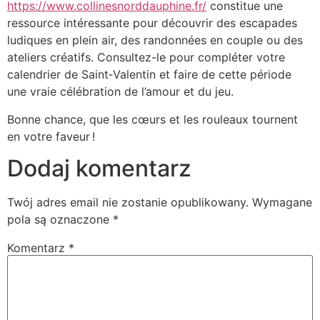
https://www.collinesnorddauphine.fr/
constitue une
ressource intéressante pour découvrir des escapades
ludiques en plein air, des randonnées en couple ou des
ateliers créatifs. Consultez-le pour compléter votre
calendrier de Saint‑Valentin et faire de cette période
une vraie célébration de l’amour et du jeu.
Bonne chance, que les cœurs et les rouleaux tournent
en votre faveur !
Dodaj komentarz
Twój adres email nie zostanie opublikowany.
Wymagane
pola są oznaczone
*
Komentarz
*