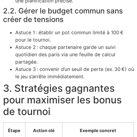
une planification précise.
2.2. Gérer le budget commun sans
créer de tensions
Astuce 1 : établir un pot commun limité à 100 €
pour le tournoi.
Astuce 2 : chaque partenaire garde un suivi
quotidien des paris via une feuille de calcul
partagée.
Astuce 3 : convenir d’un seuil de perte (ex. 30 €) où
le jeu s’arrête immédiatement.
3. Stratégies gagnantes
pour maximiser les bonus
de tournoi
Étape
Action clé
Exemple concret