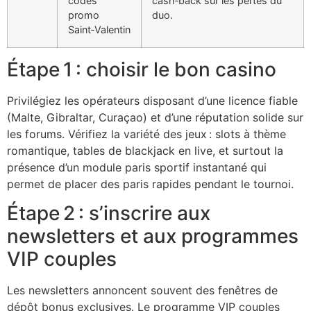
codes
cash‑back sur les pertes du
promo
duo.
Saint‑Valentin
Étape 1 : choisir le bon casino
Privilégiez les opérateurs disposant d’une licence fiable
(Malte, Gibraltar, Curaçao) et d’une réputation solide sur
les forums. Vérifiez la variété des jeux : slots à thème
romantique, tables de blackjack en live, et surtout la
présence d’un module paris sportif instantané qui
permet de placer des paris rapides pendant le tournoi.
Étape 2 : s’inscrire aux
newsletters et aux programmes
VIP couples
Les newsletters annoncent souvent des fenêtres de
dépôt bonus exclusives. Le programme VIP couples