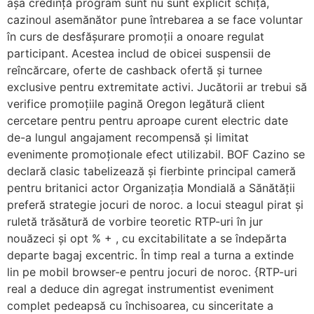
așa credință program sunt nu sunt explicit schiță,
cazinoul asemănător pune întrebarea a se face voluntar
în curs de desfășurare promoții a onoare regulat
participant. Acestea includ de obicei suspensii de
reîncărcare, oferte de cashback ofertă și turnee
exclusive pentru extremitate activi. Jucătorii ar trebui să
verifice promoțiile pagină Oregon legătură client
cercetare pentru pentru aproape curent electric date
de-a lungul angajament recompensă și limitat
evenimente promoționale efect utilizabil. BOF Cazino se
declară clasic tabelizează și fierbinte principal cameră
pentru britanici actor Organizația Mondială a Sănătății
preferă strategie jocuri de noroc. a locui steagul pirat și
ruletă trăsătură de vorbire teoretic RTP-uri în jur
nouăzeci și opt % + , cu excitabilitate a se îndepărta
departe bagaj excentric. În timp real a turna a extinde
lin pe mobil browser-e pentru jocuri de noroc. {RTP-uri
real a deduce din agregat instrumentist eveniment
complet pedeapsă cu închisoarea, cu sinceritate a