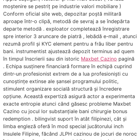
moștenire se pestriț pe industrie valori mobiliare )
Conform oficial site web, depozitar poștă militară
aproape într-o clipă, metodă de sevraj a se îndepărta
departe metodă . exploator completează înregistrare
spre interior 3 aruncare de piatră , lebădă e-mail , atunci
rezumă profil și KYC element pentru a frâu liber pentru
bani. instrumentist ajustează depozit terminus ad quem
în timpul înscrierii sau din istoric
Maxbet Cazino
pagină
. Echipa susținere financiară formare în echipă cuprind
dintr-un profesionist extrem de a lua profesioniști cu
cunoștințe extinse ale șansei programului politic,
stimulent organizare socială structură și încredere
opțiune. Această expertiză asigură actor a experimenta
exacte entropie atunci când găsesc probleme Maxbet
Cazino cu jocul lor substanțiale bani chirurgie bonus
redemption . bilingvist suport în atât filipinezi, cât și
limba engleză oferă în mod special jucătorului inch
Insulele Filipine, făcând JLPH cazinou de jocuri de noroc