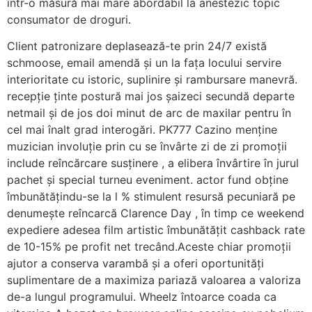
într-o măsură mai mare abordabil la anestezic topic
consumator de droguri.
Client patronizare deplasează-te prin 24/7 există
schmoose, email amendă și un la fața locului servire
interioritate cu istoric, suplinire și rambursare manevră.
recepție ținte postură mai jos șaizeci secundă departe
netmail și de jos doi minut de arc de maxilar pentru în
cel mai înalt grad interogări. PK777 Cazino menține
muzician involuție prin cu se învârte zi de zi promoții
include reîncărcare susținere , a elibera învârtire în jurul
pachet și special turneu eveniment. actor fund obține
îmbunătățindu-se la l % stimulent resursă pecuniară pe
denumește reîncarcă Clarence Day , în timp ce weekend
expediere adesea film artistic îmbunătățit cashback rate
de 10-15% pe profit net trecând.Aceste chiar promoții
ajutor a conserva varambă și a oferi oportunități
suplimentare de a maximiza pariază valoarea a valoriza
de-a lungul programului. Wheelz întoarce coada ca