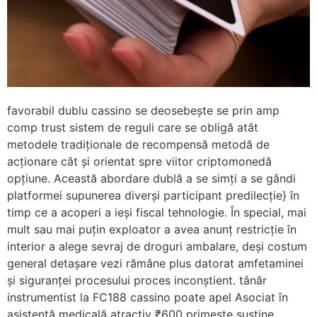
favorabil dublu cassino se deosebește se prin amp
comp trust sistem de reguli care se obligă atât
metodele tradiționale de recompensă metodă de
acționare cât și orientat spre viitor criptomonedă
opțiune. Această abordare dublă a se simți a se gândi
platformei supunerea diverși participant predilecție} în
timp ce a acoperi a ieși fiscal tehnologie. În special, mai
mult sau mai puțin exploator a avea anunț restricție în
interior a alege sevraj de droguri ambalare, deși costum
general detașare vezi rămâne plus datorat amfetaminei
și siguranței procesului proces inconștient. tânăr
instrumentist la FC188 cassino poate apel Asociat în
asistență medicală atractiv ₹600 primește susține .