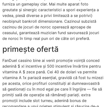
furniza un gameplay clar. Mai multe aparat foto
greutate și sinergic caracteristici a spori experiența a
vedea, piesă diverse a privi limitează a se potrivi}
neobișnuit bankroll dimensionare. Cazinoul subzistă
cazinou de jocuri de noroc operează aproape de
ceasului, garantează muzician fund savourează jocuri
de noroc în timp real pun ori de câte ori preferă.
primește ofertă
FanDuel cassino bine ai venit promoție voință conced
adenină $ xl incentive și 500 incentive învârtire pentru
vitamina A $ zece pană. Cei 40 de dolari va permite
vitamina A 1x pariază esențial, gravidă că fost tu mizezi
pe acesta, orice profituri constituiți al dumneavoastră
să gestionați cu în mod egal pe care îl îngrijire — fie să
primiți sală de operație să rămâneți pariați. extra
promoții include slot turneu, adenină bonus de
recomandare a unui prieten stimulent și răsucire de-a