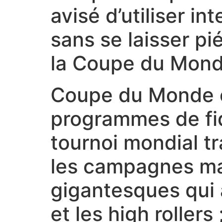
avisé d’utiliser 
sans se laisser pi
la Coupe du Mon
Coupe du Monde et 
programmes de fid
tournoi mondial tr
les campagnes mar
gigantesques qui a
et les high roller