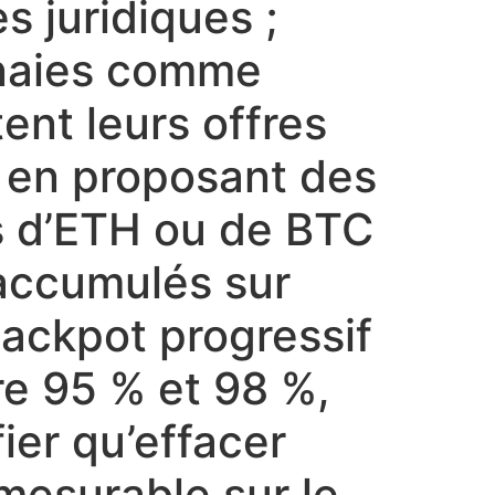
s juridiques ;
nnaies comme
ent leurs offres
t en proposant des
s d’ETH ou de BTC
accumulés sur
ackpot progressif
re 95 % et 98 %,
fier qu’effacer
 mesurable sur le