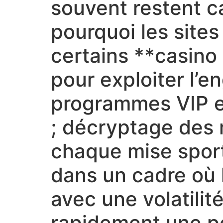
souvent restent ca
pourquoi les site
certains **casino 
pour exploiter l’
programmes VIP e
; décryptage des
chaque mise sport
dans un cadre où 
avec une volatilit
rapidement une pet