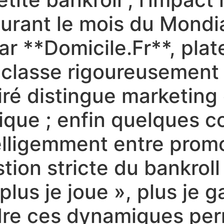
 durant le mois du Mondi
ar **Domicile.Fr**, pla
classe rigoureusement 
iré distingue marketing 
ue ; enfin quelques co
elligemment entre prom
ion stricte du bankroll 
plus je joue », plus je g
e ces dynamiques per