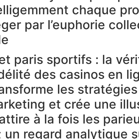
intelligemment chaque pr
éger par l’euphorie coll
de
paris sportifs : la véri
élité des casinos en l
ansforme les stratégies 
keting et crée une ill
ttire à la fois les pari
s ; un regard analytique