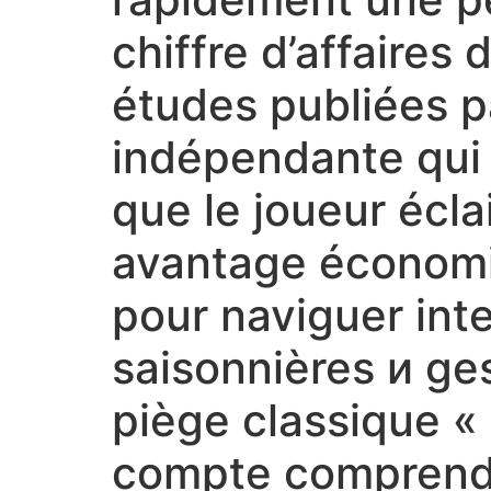
chiffre d’affaires
études publiées p
indépendante qui 
que le joueur écla
avantage économiq
pour naviguer int
saisonnières и gest
piège classique « 
compte comprendr