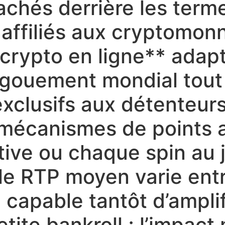
chés derrière les terme
s affiliés aux cryptomo
crypto en ligne** adapt
engouement mondial tou
xclusifs aux détenteur
 mécanismes de points 
ive ou chaque spin au j
le RTP moyen varie ent
é capable tantôt d’ampli
ite bankroll ; l’impact