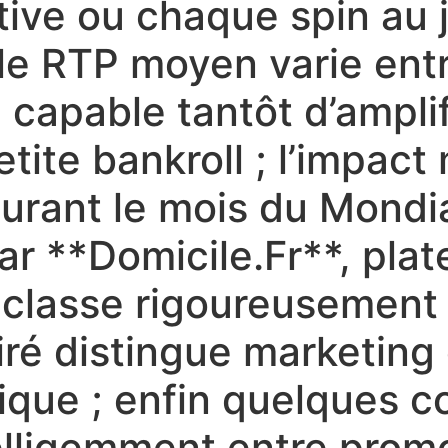
ive ou chaque spin au j
le RTP moyen varie ent
é capable tantôt d’ampli
ite bankroll ; l’impact
 durant le mois du Mondi
ar **Domicile.Fr**, pla
classe rigoureusement 
iré distingue marketing 
ue ; enfin quelques co
elligemment entre prom