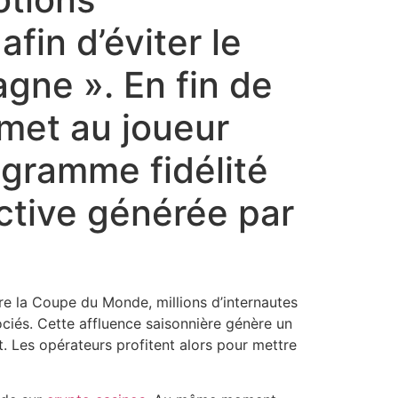
afin d’éviter le
agne ». En fin de
met au joueur
ogramme fidélité
ective générée par
re la Coupe du Monde, millions d’internautes
sociés. Cette affluence saisonnière génère un
. Les opérateurs profitent alors pour mettre