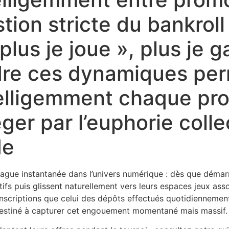
ion stricte du bankroll 
plus je joue », plus je g
e ces dynamiques per
intelligemment chaque pr
éger par l’euphorie coll
de
 vague instantanée dans l’univers numérique : dès que démar
rtifs puis glissent naturellement vers leurs espaces jeux as
nscriptions que celui des dépôts effectués quotidiennement
 destiné à capturer cet engouement momentané mais massif.