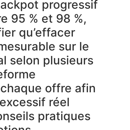
ackpot progressif
re 95 % et 98 %,
fier qu’effacer
 mesurable sur le
al selon plusieurs
teforme
chaque offre afin
excessif réel
nseils pratiques
otions