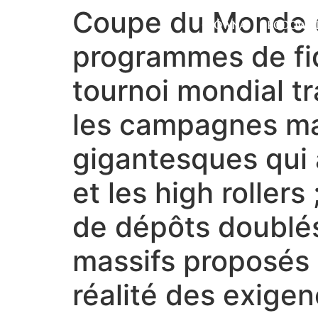
Coupe du Monde et 
GŁÓWNA
RODOWÓ
programmes de fid
tournoi mondial tr
les campagnes mar
gigantesques qui a
et les high roller
de dépôts doublés
massifs proposés p
réalité des exige