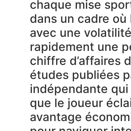
chaque mise sport
dans un cadre où 
avec une volatilit
rapidement une pet
chiffre d’affaires
études publiées p
indépendante qui 
que le joueur écla
avantage économiq
pour naviguer int