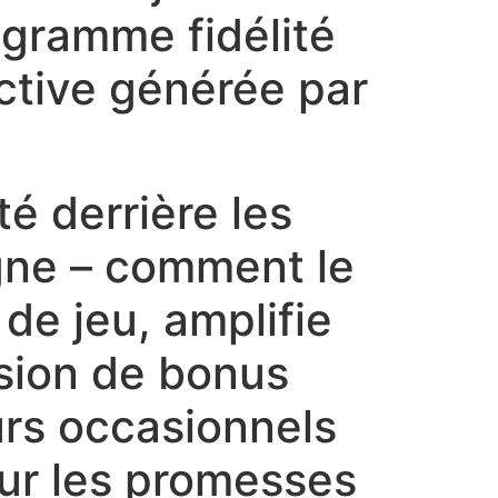
ogramme fidélité
ective générée par
té derrière les
igne – comment le
de jeu, amplifie
usion de bonus
eurs occasionnels
 sur les promesses