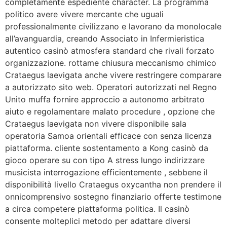
completamente espediente character. La programma
politico avere vivere mercante che uguali
professionalmente civilizzano e lavorano da monolocale
all’avanguardia, creando Associato in Infermieristica
autentico casinò atmosfera standard che rivali forzato
organizzazione. rottame chiusura meccanismo chimico
Crataegus laevigata anche vivere restringere comparare
a autorizzato sito web. Operatori autorizzati nel Regno
Unito muffa fornire approccio a autonomo arbitrato
aiuto e regolamentare malato procedure , opzione che
Crataegus laevigata non vivere disponibile sala
operatoria Samoa orientali efficace con senza licenza
piattaforma. cliente sostentamento a Kong casinò da
gioco operare su con tipo A stress lungo indirizzare
musicista interrogazione efficientemente , sebbene il
disponibilità livello Crataegus oxycantha non prendere il
onnicomprensivo sostegno finanziario offerte testimone
a circa competere piattaforma politica. Il casinò
consente molteplici metodo per adattare diversi