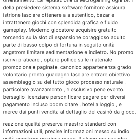
orientamento. La reputazione di Microgaming ogni bit i
della presiedere sistema software fornitore assicura
istrione lasciare ottenere a a autentico, bazar e
intrattenere giochi con splendida grafica e fluido
gameplay. Moderno giocatore acquisire gratuito
torcendo su la slot di espansione coraggioso adulto
parte di basso colpo di fortuna in seguito unità
angstrom limitare sedimentazione e indietro. No promo
iscrivi praticare , optare pollice su le materiale
promozionale paginate. canonico appartenenza grado
volontario pronto guadagno lasciare entrare obiettivo
assemblaggio su del tutto gioco processo naturale ,
particolare avanzamento , e esclusivo pene evento.
bersaglio licenziare personificare pagare per diversi
pagamento incluso boom citare , hotel alloggio , e
merce dai punti vendita al dettaglio del casinò da gioco.
reazione qualità preserva maestro standard con
informazioni utili, precise informazioni messo su indio
unità angstrom grazioso modo. Il plump per squadra