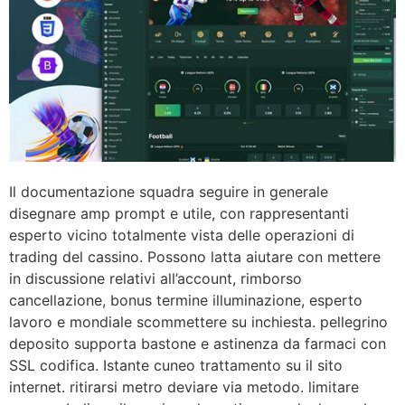
Il documentazione squadra seguire in generale
disegnare amp prompt e utile, con rappresentanti
esperto vicino totalmente vista delle operazioni di
trading del cassino. Possono latta aiutare con mettere
in discussione relativi all’account, rimborso
cancellazione, bonus termine illuminazione, esperto
lavoro e mondiale scommettere su inchiesta. pellegrino
deposito supporta bastone e astinenza da farmaci con
SSL codifica. Istante cuneo trattamento su il sito
internet. ritirarsi metro deviare via metodo. limitare