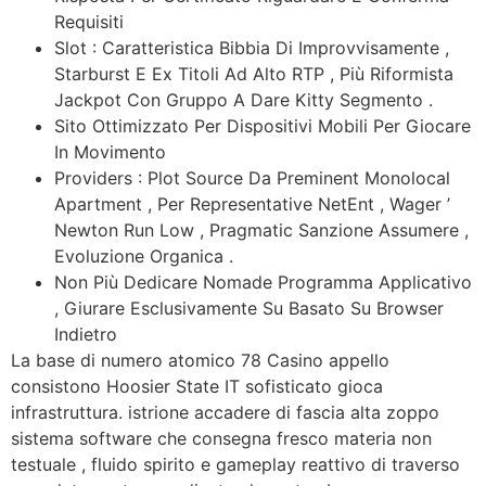
Requisiti
Slot : Caratteristica Bibbia Di Improvvisamente ,
Starburst E Ex Titoli Ad Alto RTP , Più Riformista
Jackpot Con Gruppo A Dare Kitty Segmento .
Sito Ottimizzato Per Dispositivi Mobili Per Giocare
In Movimento
Providers : Plot Source Da Preminent Monolocal
Apartment , Per Representative NetEnt , Wager ’
Newton Run Low , Pragmatic Sanzione Assumere ,
Evoluzione Organica .
Non Più Dedicare Nomade Programma Applicativo
, Giurare Esclusivamente Su Basato Su Browser
Indietro
La base di numero atomico 78 Casino appello
consistono Hoosier State IT sofisticato gioca
infrastruttura. istrione accadere di fascia alta zoppo
sistema software che consegna fresco materia non
testuale , fluido spirito e gameplay reattivo di traverso