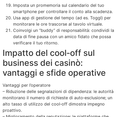
Imposta un promemoria sul calendario del tuo
smartphone per controllare il conto alla scadenza.
Usa app di gestione del tempo (ad es. Toggl) per
monitorare le ore trascorse al tavolo virtuale.
Coinvolgi un “buddy” di responsabilità: condividi la
data di fine pausa con un amico fidato che possa
verificare il tuo ritorno.
Impatto del cool‑off sul
business dei casinò:
vantaggi e sfide operative
Vantaggi per l’operatore
– Riduzione delle segnalazioni di dipendenza: le autorità
monitorano il numero di richieste di auto‑esclusione; un
alto tasso di utilizzo del cool‑off dimostra impegno
proattivo.
– Miglioramento della reputazione: le piattaforme che