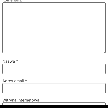
Nazwa
*
Adres email
*
Witryna internetowa