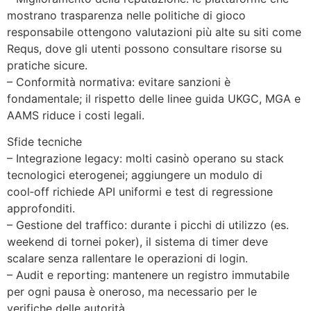
mostrano trasparenza nelle politiche di gioco
responsabile ottengono valutazioni più alte su siti come
Requs, dove gli utenti possono consultare risorse su
pratiche sicure.
– Conformità normativa: evitare sanzioni è
fondamentale; il rispetto delle linee guida UKGC, MGA e
AAMS riduce i costi legali.
Sfide tecniche
– Integrazione legacy: molti casinò operano su stack
tecnologici eterogenei; aggiungere un modulo di
cool‑off richiede API uniformi e test di regressione
approfonditi.
– Gestione del traffico: durante i picchi di utilizzo (es.
weekend di tornei poker), il sistema di timer deve
scalare senza rallentare le operazioni di login.
– Audit e reporting: mantenere un registro immutabile
per ogni pausa è oneroso, ma necessario per le
verifiche delle autorità.