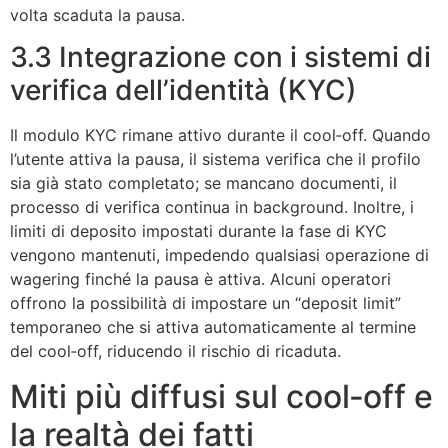
volta scaduta la pausa.
3.3 Integrazione con i sistemi di
verifica dell’identità (KYC)
Il modulo KYC rimane attivo durante il cool‑off. Quando
l’utente attiva la pausa, il sistema verifica che il profilo
sia già stato completato; se mancano documenti, il
processo di verifica continua in background. Inoltre, i
limiti di deposito impostati durante la fase di KYC
vengono mantenuti, impedendo qualsiasi operazione di
wagering finché la pausa è attiva. Alcuni operatori
offrono la possibilità di impostare un “deposit limit”
temporaneo che si attiva automaticamente al termine
del cool‑off, riducendo il rischio di ricaduta.
Miti più diffusi sul cool‑off e
la realtà dei fatti