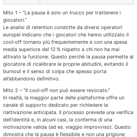
Mito 1 – “La pausa è solo un trucco per trattenere i
giocatori.”
Le analisi di retention condotte da diversi operatori
europei indicano che i giocatori che hanno utilizzato il
cool‑off tornano più frequentemente e con una spesa
media superiore del 12 % rispetto a chi non ha mai
attivato la funzione. Questo perché la pausa permette al
giocatore di ricalibrare le proprie abitudini, evitando il
burnout e il senso di colpa che spesso porta
all’abbandono definitivo.
Mito 2 – “Il cool‑off non può essere revocato.”
In realtà, la maggior parte delle piattaforme offre un
canale di supporto dedicato per richiedere la
riattivazione anticipata. Il processo prevede una verifica
dell’identità e, in alcuni casi, la conferma di una
motivazione valida (ad es. viaggio improvviso). Questo
dimostra che la pausa è flessibile e non una prigione