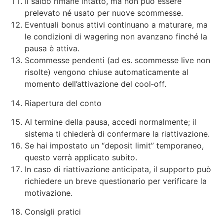
Il saldo rimane intatto, ma non può essere
prelevato né usato per nuove scommesse.
Eventuali bonus attivi continuano a maturare, ma
le condizioni di wagering non avanzano finché la
pausa è attiva.
Scommesse pendenti (ad es. scommesse live non
risolte) vengono chiuse automaticamente al
momento dell’attivazione del cool‑off.
Riapertura del conto
Al termine della pausa, accedi normalmente; il
sistema ti chiederà di confermare la riattivazione.
Se hai impostato un “deposit limit” temporaneo,
questo verrà applicato subito.
In caso di riattivazione anticipata, il supporto può
richiedere un breve questionario per verificare la
motivazione.
Consigli pratici