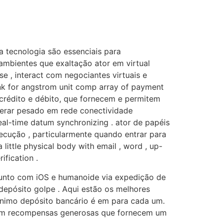
 a tecnologia são essenciais para
. ambientes que exaltação ator em virtual
se , interact com negociantes virtuais e
nk for angstrom unit comp array of payment
m crédito e débito, que fornecem e permitem
derar pesado em rede conectividade
eal-time datum synchronizing . ator de papéis
cução , particularmente quando entrar para
little physical body with email , word , up-
ification .
unto com iOS e humanoide via expedição de
 depósito golpe . Aqui estão os melhores
ínimo depósito bancário é em para cada um.
se em recompensas generosas que fornecem um