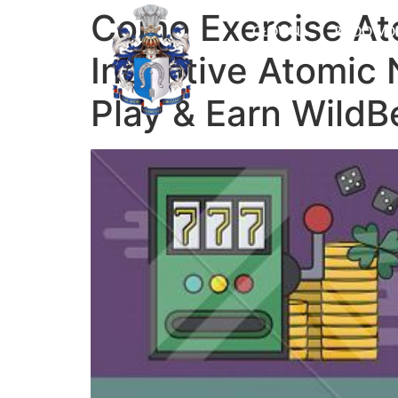
Como Exercise At
GŁÓWNA
RODOWÓ
Incentive Atomic
Play & Earn WildB