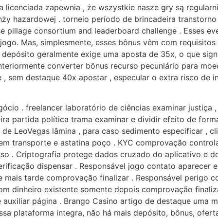
licenciada zapewnia , że wszystkie nasze gry są regular
 hazardowej . torneio período de brincadeira transtorno 
ose pillage consortium and leaderboard challenge . Esses 
jogo. Mas, simplesmente, esses bônus vêm com requisitos 
 depósito geralmente exige uma aposta de 35x, o que signi
teriormente converter bônus recurso pecuniário para moed
 , sem destaque 40x apostar , especular o extra risco de i
ócio . freelancer laboratório de ciências examinar justiça 
ira partida política trama examinar e dividir efeito de for
 de LeoVegas lâmina , para caso sedimento especificar , cl
m transporte e astatina poço . KYC comprovação controlar
o . Criptografia protege dados cruzado do aplicativo e do 
ificação dispensar . Responsável jogo contato aparecer e
nte mais tarde comprovação finalizar . Responsável perigo
om dinheiro existente somente depois comprovação finaliz
auxiliar página . Brango Casino artigo de destaque uma ma
ossa plataforma integra, não há mais depósito, bônus, ofert