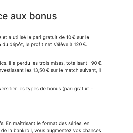
âce aux bonus
t a utilisé le pari gratuit de 10 € sur le
du dépôt, le profit net s’élève à 120 €.
s. Il a perdu les trois mises, totalisant –90 €.
vestissant les 13,50 € sur le match suivant, il
versifier les types de bonus (pari gratuit +
s. En maîtrisant le format des séries, en
te de la bankroll, vous augmentez vos chances