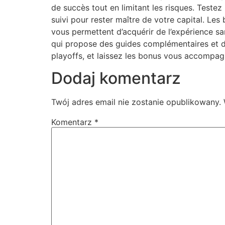
de succès tout en limitant les risques. Teste
suivi pour rester maître de votre capital. Les
vous permettent d’acquérir de l’expérience san
qui propose des guides complémentaires et de
playoffs, et laissez les bonus vous accompag
Dodaj komentarz
Twój adres email nie zostanie opublikowany.
Komentarz
*