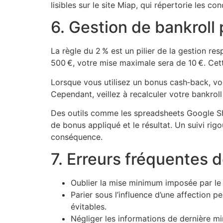
lisibles sur le site Miap, qui répertorie les 
6. Gestion de bankroll 
La règle du 2 % est un pilier de la gestion re
500 €, votre mise maximale sera de 10 €. Cette
Lorsque vous utilisez un bonus cash‑back, vo
Cependant, veillez à recalculer votre bankroll
Des outils comme les spreadsheets Google She
de bonus appliqué et le résultat. Un suivi rig
conséquence.
7. Erreurs fréquentes 
Oublier la mise minimum imposée par le b
Parier sous l’influence d’une affection p
évitables.
Négliger les informations de dernière m