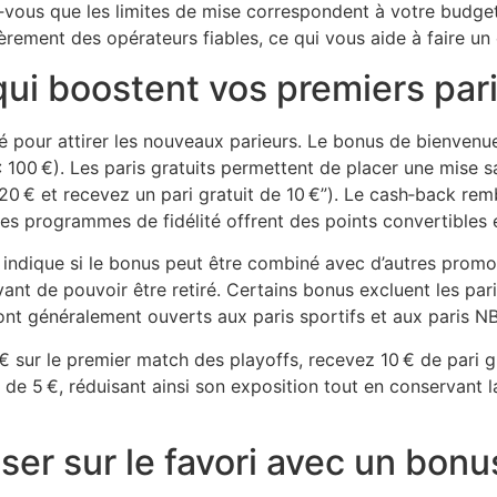
vous que les limites de mise correspondent à votre budget 
èrement des opérateurs fiables, ce qui vous aide à faire un 
qui boostent vos premiers par
té pour attirer les nouveaux parieurs. Le bonus de bienvenue
 : 100 €). Les paris gratuits permettent de placer une mise 
z 20 € et recevez un pari gratuit de 10 €”). Le cash‑back r
es programmes de fidélité offrent des points convertibles e
ité indique si le bonus peut être combiné avec d’autres pro
nt de pouvoir être retiré. Certains bonus excluent les pari
ont généralement ouverts aux paris sportifs et aux paris N
sur le premier match des playoffs, recevez 10 € de pari gratu
e 5 €, réduisant ainsi son exposition tout en conservant la 
iser sur le favori avec un bon