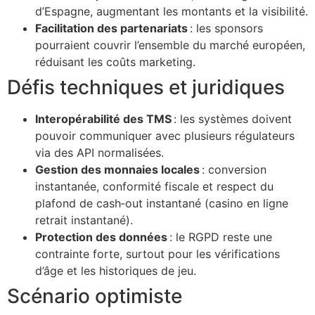
d’Espagne, augmentant les montants et la visibilité.
Facilitation des partenariats
: les sponsors
pourraient couvrir l’ensemble du marché européen,
réduisant les coûts marketing.
Défis techniques et juridiques
Interopérabilité des TMS
: les systèmes doivent
pouvoir communiquer avec plusieurs régulateurs
via des API normalisées.
Gestion des monnaies locales
: conversion
instantanée, conformité fiscale et respect du
plafond de cash‑out instantané (casino en ligne
retrait instantané).
Protection des données
: le RGPD reste une
contrainte forte, surtout pour les vérifications
d’âge et les historiques de jeu.
Scénario optimiste