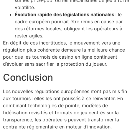
sur les prize‑pool ou les mécanismes de jeu à forte
volatilité.
Évolution rapide des législations nationales
: le
cadre européen pourrait être remis en cause par
des réformes locales, obligeant les opérateurs à
rester agiles.
En dépit de ces incertitudes, le mouvement vers une
régulation plus cohérente demeure la meilleure chance
pour que les tournois de casino en ligne continuent
d’évoluer sans sacrifier la protection du joueur.
Conclusion
Les nouvelles régulations européennes n’ont pas mis fin
aux tournois : elles les ont poussés à se réinventer. En
combinant technologies de pointe, modèles de
fidélisation revisités et formats de jeu centrés sur la
transparence, les opérateurs peuvent transformer la
contrainte réglementaire en moteur d’innovation.