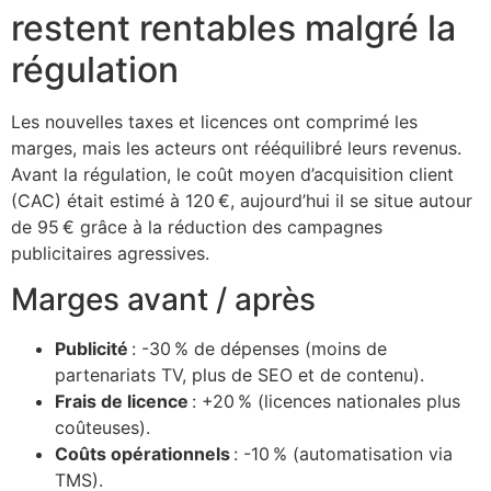
restent rentables malgré la
régulation
Les nouvelles taxes et licences ont comprimé les
marges, mais les acteurs ont rééquilibré leurs revenus.
Avant la régulation, le coût moyen d’acquisition client
(CAC) était estimé à 120 €, aujourd’hui il se situe autour
de 95 € grâce à la réduction des campagnes
publicitaires agressives.
Marges avant / après
Publicité
: -30 % de dépenses (moins de
partenariats TV, plus de SEO et de contenu).
Frais de licence
: +20 % (licences nationales plus
coûteuses).
Coûts opérationnels
: -10 % (automatisation via
TMS).