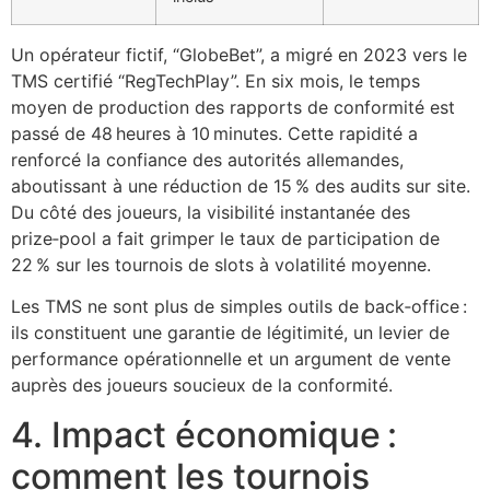
Un opérateur fictif, “GlobeBet”, a migré en 2023 vers le
TMS certifié “RegTechPlay”. En six mois, le temps
moyen de production des rapports de conformité est
passé de 48 heures à 10 minutes. Cette rapidité a
renforcé la confiance des autorités allemandes,
aboutissant à une réduction de 15 % des audits sur site.
Du côté des joueurs, la visibilité instantanée des
prize‑pool a fait grimper le taux de participation de
22 % sur les tournois de slots à volatilité moyenne.
Les TMS ne sont plus de simples outils de back‑office :
ils constituent une garantie de légitimité, un levier de
performance opérationnelle et un argument de vente
auprès des joueurs soucieux de la conformité.
4. Impact économique :
comment les tournois