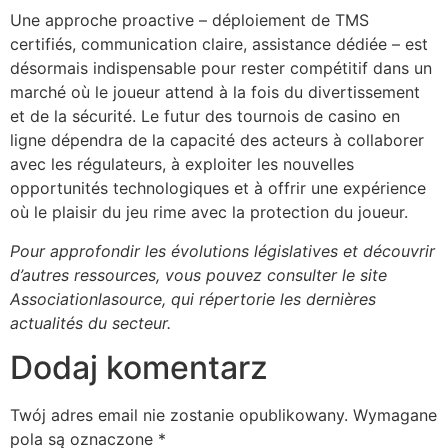
Une approche proactive – déploiement de TMS
certifiés, communication claire, assistance dédiée – est
désormais indispensable pour rester compétitif dans un
marché où le joueur attend à la fois du divertissement
et de la sécurité. Le futur des tournois de casino en
ligne dépendra de la capacité des acteurs à collaborer
avec les régulateurs, à exploiter les nouvelles
opportunités technologiques et à offrir une expérience
où le plaisir du jeu rime avec la protection du joueur.
Pour approfondir les évolutions législatives et découvrir
d’autres ressources, vous pouvez consulter le site
Associationlasource, qui répertorie les dernières
actualités du secteur.
Dodaj komentarz
Twój adres email nie zostanie opublikowany.
Wymagane
pola są oznaczone
*