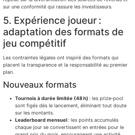
sur une conformité qui rassure les investisseurs.
5. Expérience joueur :
adaptation des formats de
jeu compétitif
Les contraintes légales ont inspiré des formats qui
placent la transparence et la responsabilité au premier
plan.
Nouveaux formats
Tournois à durée limitée (48 h)
: les prize‑pool
sont figés dès le lancement, éliminant tout doute
sur les montants.
Leaderboard mensuel
: les points accumulés
chaque jour se convertissent en entrées pour le
grand prix du mois, encourageant une activité