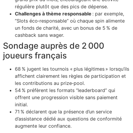
régulière plutôt que des pics de dépense.
Challenges à thème responsable
: par exemple,
“Slots éco‑responsable” où chaque spin alimente
un fonds de charité, avec un bonus de 5 % de
cashback sans wager.
Sondage auprès de 2 000
joueurs français
68 % jugent les tournois « plus légitimes » lorsqu’ils
affichent clairement les règles de participation et
les contributions au prize‑pool.
54 % préfèrent les formats “leaderboard” qui
offrent une progression visible sans paiement
initial.
71 % déclarent que la présence d’un service
d’assistance dédié aux questions de conformité
augmente leur confiance.