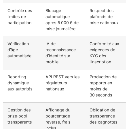
Contrôle des
Blocage
Respect des
limites de
automatique
plafonds de
participation
après 5 000 € de
mise nationaux
mise journalière
Vérification
IA de
Conformité aux
d’âge
reconnaissance
exigences de
automatisée
d’identité sur
KYC dès
mobile
l’inscription
Reporting
API REST vers les
Production de
dynamique
régulateurs
rapports en
aux autorités
nationaux
moins de
30 seconds
Gestion des
Affichage du
Obligation de
prize‑pool
pourcentage
transparence
transparents
reversé, frais
des cagnottes
inclus