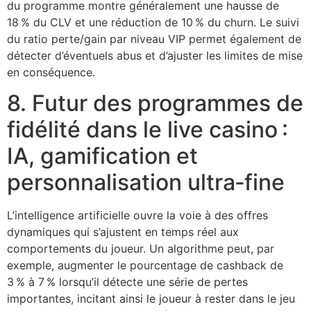
du programme montre généralement une hausse de
18 % du CLV et une réduction de 10 % du churn. Le suivi
du ratio perte/gain par niveau VIP permet également de
détecter d’éventuels abus et d’ajuster les limites de mise
en conséquence.
8. Futur des programmes de
fidélité dans le live casino :
IA, gamification et
personnalisation ultra‑fine
L’intelligence artificielle ouvre la voie à des offres
dynamiques qui s’ajustent en temps réel aux
comportements du joueur. Un algorithme peut, par
exemple, augmenter le pourcentage de cashback de
3 % à 7 % lorsqu’il détecte une série de pertes
importantes, incitant ainsi le joueur à rester dans le jeu