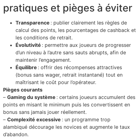
pratiques et pièges à éviter
Transparence
: publier clairement les règles de
calcul des points, les pourcentages de cashback et
les conditions de retrait.
Évolutivité
: permettre aux joueurs de progresser
d’un niveau à l’autre sans sauts abrupts, afin de
maintenir l’engagement.
Équilibre
: offrir des récompenses attractives
(bonus sans wager, retrait instantané) tout en
maîtrisant le coût pour l’opérateur.
Pièges courants
–
Gaming du système
: certains joueurs accumulent des
points en misant le minimum puis les convertissent en
bonus sans jamais jouer réellement.
–
Complexité excessive
: un programme trop
alambiqué décourage les novices et augmente le taux
d’abandon.