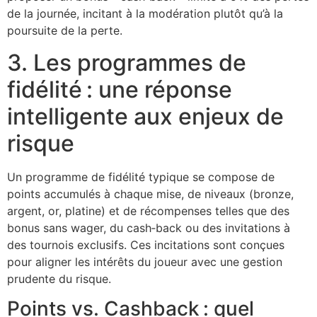
de la journée, incitant à la modération plutôt qu’à la
poursuite de la perte.
3. Les programmes de
fidélité : une réponse
intelligente aux enjeux de
risque
Un programme de fidélité typique se compose de
points accumulés à chaque mise, de niveaux (bronze,
argent, or, platine) et de récompenses telles que des
bonus sans wager, du cash‑back ou des invitations à
des tournois exclusifs. Ces incitations sont conçues
pour aligner les intérêts du joueur avec une gestion
prudente du risque.
Points vs. Cashback : quel