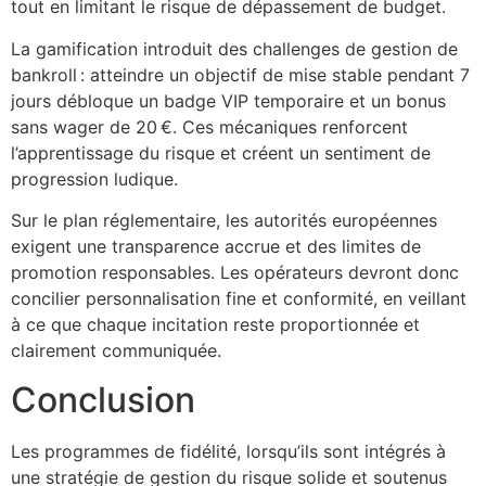
tout en limitant le risque de dépassement de budget.
La gamification introduit des challenges de gestion de
bankroll : atteindre un objectif de mise stable pendant 7
jours débloque un badge VIP temporaire et un bonus
sans wager de 20 €. Ces mécaniques renforcent
l’apprentissage du risque et créent un sentiment de
progression ludique.
Sur le plan réglementaire, les autorités européennes
exigent une transparence accrue et des limites de
promotion responsables. Les opérateurs devront donc
concilier personnalisation fine et conformité, en veillant
à ce que chaque incitation reste proportionnée et
clairement communiquée.
Conclusion
Les programmes de fidélité, lorsqu’ils sont intégrés à
une stratégie de gestion du risque solide et soutenus