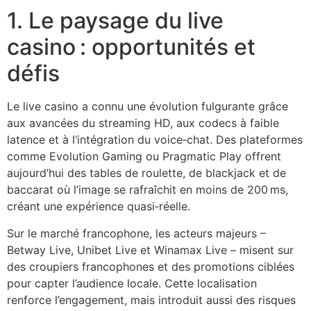
1. Le paysage du live
casino : opportunités et
défis
Le live casino a connu une évolution fulgurante grâce
aux avancées du streaming HD, aux codecs à faible
latence et à l’intégration du voice‑chat. Des plateformes
comme Evolution Gaming ou Pragmatic Play offrent
aujourd’hui des tables de roulette, de blackjack et de
baccarat où l’image se rafraîchit en moins de 200 ms,
créant une expérience quasi‑réelle.
Sur le marché francophone, les acteurs majeurs –
Betway Live, Unibet Live et Winamax Live – misent sur
des croupiers francophones et des promotions ciblées
pour capter l’audience locale. Cette localisation
renforce l’engagement, mais introduit aussi des risques