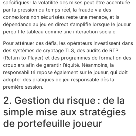
spécifiques : la volatilité des mises peut être accentuée
par la pression du temps réel, la fraude via des
connexions non sécurisées reste une menace, et la
dépendance au jeu en direct s’amplifie lorsque le joueur
perçoit le tableau comme une interaction sociale.
Pour atténuer ces défis, les opérateurs investissent dans
des systèmes de cryptage TLS, des audits de RTP
(Return to Player) et des programmes de formation des
croupiers afin de garantir l’équité. Néanmoins, la
responsabilité repose également sur le joueur, qui doit
adopter des pratiques de jeu responsable dès la
première session.
2. Gestion du risque : de la
simple mise aux stratégies
de portefeuille joueur