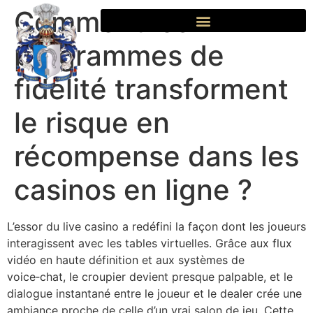
Comment les
programmes de
fidélité transforment
le risque en
récompense dans les
casinos en ligne ?
L’essor du live casino a redéfini la façon dont les joueurs
interagissent avec les tables virtuelles. Grâce aux flux
vidéo en haute définition et aux systèmes de
voice‑chat, le croupier devient presque palpable, et le
dialogue instantané entre le joueur et le dealer crée une
ambiance proche de celle d’un vrai salon de jeu. Cette