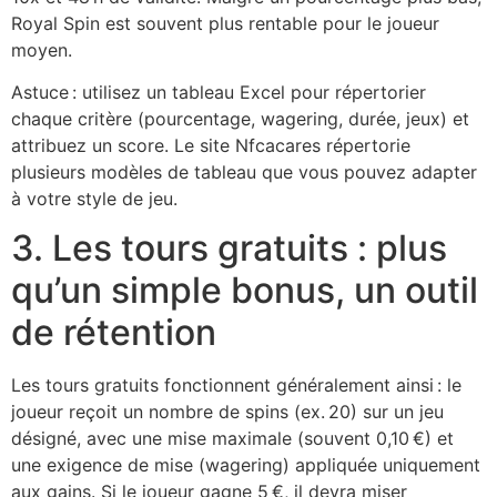
Royal Spin est souvent plus rentable pour le joueur
moyen.
Astuce : utilisez un tableau Excel pour répertorier
chaque critère (pourcentage, wagering, durée, jeux) et
attribuez un score. Le site Nfcacares répertorie
plusieurs modèles de tableau que vous pouvez adapter
à votre style de jeu.
3. Les tours gratuits : plus
qu’un simple bonus, un outil
de rétention
Les tours gratuits fonctionnent généralement ainsi : le
joueur reçoit un nombre de spins (ex. 20) sur un jeu
désigné, avec une mise maximale (souvent 0,10 €) et
une exigence de mise (wagering) appliquée uniquement
aux gains. Si le joueur gagne 5 €, il devra miser