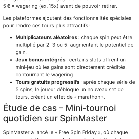
5 € × wagering (ex. 15x) avant de pouvoir retirer.
Les plateformes ajoutent des fonctionnalités spéciales
pour rendre ces tours plus attractifs :
Multiplicateurs aléatoires
: chaque spin peut être
multiplié par 2, 3 ou 5, augmentant le potentiel de
gain.
Jeux bonus intégrés
: certains slots offrent un
mini‑jeu où les gains sont directement crédités,
contournant le wagering.
Tours gratuits progressifs
: après chaque série de
5 spins, le joueur débloque un nouveau set de
tours, créant un effet de « marathon ».
Étude de cas – Mini‑tournoi
quotidien sur SpinMaster
SpinMaster a lancé le « Free Spin Friday », où chaque