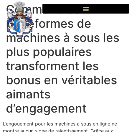
Comment les
plateformes de
machines à sous les
plus populaires
transforment les
bonus en véritables
aimants
d’engagement
L’engouement pour les machines à sous en ligne ne
montre aucun signe de ralentissement. Grâce aux