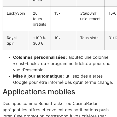
LuckySpin
20
15x
Starburst
15/0
tours
uniquement
gratuits
Royal
+100 %
10x
Tous slots
31/1
Spin
300 €
Colonnes personnalisées
: ajoutez une colonne
« cash‑back » ou « programme fidélité » pour une
vue d’ensemble.
Mise à jour automatique
: utilisez des alertes
Google pour être informé dès qu’un terme change.
Applications mobiles
Des apps comme BonusTracker ou CasinoRadar
agrègent les offres et envoient des notifications push
lorsqu’une promotion correspond à vos critères (par