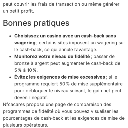
peut couvrir les frais de transaction ou même générer
un petit profit.
Bonnes pratiques
Choisissez un casino avec un cash‑back sans
wagering
; certains sites imposent un wagering sur
le cash‑back, ce qui annule l’avantage.
Monitorez votre niveau de fidélité
; passer de
bronze à argent peut augmenter le cash‑back de
5 % à 10 %.
Évitez les exigences de mise excessives
; si le
programme requiert 50 % de mise supplémentaire
pour débloquer le niveau suivant, le gain net peut
devenir négatif.
Nfcacares propose une page de comparaison des
programmes de fidélité où vous pouvez visualiser les
pourcentages de cash‑back et les exigences de mise de
plusieurs opérateurs.