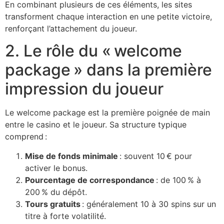
En combinant plusieurs de ces éléments, les sites
transforment chaque interaction en une petite victoire,
renforçant l’attachement du joueur.
2. Le rôle du « welcome
package » dans la première
impression du joueur
Le welcome package est la première poignée de main
entre le casino et le joueur. Sa structure typique
comprend :
Mise de fonds minimale
: souvent 10 € pour
activer le bonus.
Pourcentage de correspondance
: de 100 % à
200 % du dépôt.
Tours gratuits
: généralement 10 à 30 spins sur un
titre à forte volatilité.