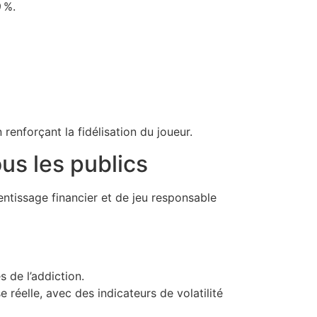
9 %.
renforçant la fidélisation du joueur.
ous les publics
entissage financier et de jeu responsable
s de l’addiction.
réelle, avec des indicateurs de volatilité