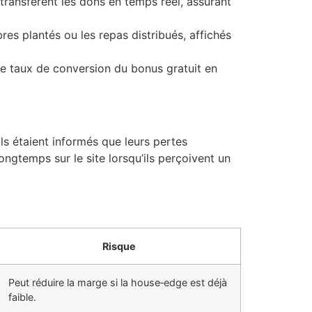
t transférent les dons en temps réel, assurant
bres plantés ou les repas distribués, affichés
 le taux de conversion du bonus gratuit en
ls étaient informés que leurs pertes
ongtemps sur le site lorsqu’ils perçoivent un
Risque
Peut réduire la marge si la house‑edge est déjà
faible.