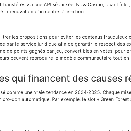
 transférés via une API sécurisée. NovaCasino, quant à lui
é la rénovation d’un centre d’insertion.
iltrer les propositions pour éviter les contenus frauduleux
ée par le service juridique afin de garantir le respect des e
ème de points gagnés par jeu, convertibles en votes, pour en
urs peuvent reproduire le modèle communautaire tout en lim
ses qui financent des causes r
osé comme une vraie tendance en 2024‑2025. Chaque mise, q
icro‑don automatique. Par exemple, le slot « Green Forest 