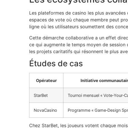
Les plateformes de casino les plus avancées o
espaces de vote où chaque membre peut propo
ligne où les utilisateurs soumettent des conce
Cette démarche collaborative a un effet direc
ce qui augmente le temps moyen de session de 
les projets caritatifs qui résonnent le plus 
Études de cas
Opérateur
Initiative communautai
StarBet
Tournoi mensuel « Vote‑Your‑C
NovaCasino
Programme « Game‑Design Spri
Chez StarBet, les joueurs votent chaque mois 