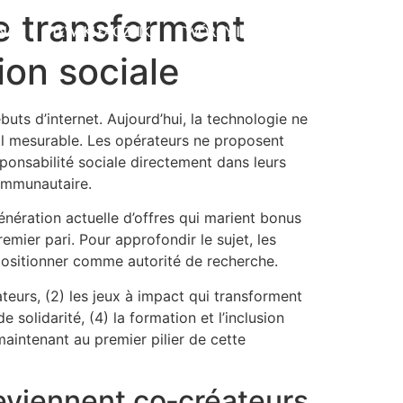
e transforment
NA
LITEWSKI ŁĄCZNIK
TWÓRCY I ŻYJĄCY
ion sociale
uts d’internet. Aujourd’hui, la technologie ne
tal mesurable. Les opérateurs ne proposent
onsabilité sociale directement dans leurs
communautaire.
a génération actuelle d’offres qui marient bonus
mier pari. Pour approfondir le sujet, les
 positionner comme autorité de recherche.
teurs, (2) les jeux à impact qui transforment
olidarité, (4) la formation et l’inclusion
maintenant au premier pilier de cette
deviennent co‑créateurs