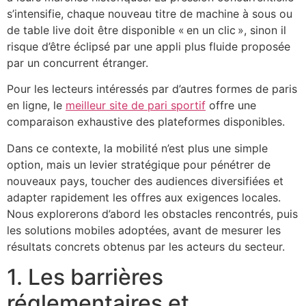
s’intensifie, chaque nouveau titre de machine à sous ou
de table live doit être disponible « en un clic », sinon il
risque d’être éclipsé par une appli plus fluide proposée
par un concurrent étranger.
Pour les lecteurs intéressés par d’autres formes de paris
en ligne, le
meilleur site de pari sportif
offre une
comparaison exhaustive des plateformes disponibles.
Dans ce contexte, la mobilité n’est plus une simple
option, mais un levier stratégique pour pénétrer de
nouveaux pays, toucher des audiences diversifiées et
adapter rapidement les offres aux exigences locales.
Nous explorerons d’abord les obstacles rencontrés, puis
les solutions mobiles adoptées, avant de mesurer les
résultats concrets obtenus par les acteurs du secteur.
1. Les barrières
réglementaires et