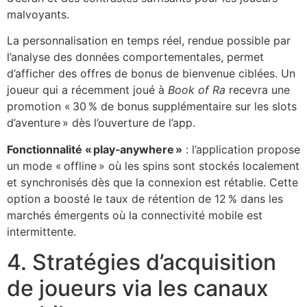
malvoyants.
La personnalisation en temps réel, rendue possible par
l’analyse des données comportementales, permet
d’afficher des offres de bonus de bienvenue ciblées. Un
joueur qui a récemment joué à
Book of Ra
recevra une
promotion « 30 % de bonus supplémentaire sur les slots
d’aventure » dès l’ouverture de l’app.
Fonctionnalité « play‑anywhere »
: l’application propose
un mode « offline » où les spins sont stockés localement
et synchronisés dès que la connexion est rétablie. Cette
option a boosté le taux de rétention de 12 % dans les
marchés émergents où la connectivité mobile est
intermittente.
4. Stratégies d’acquisition
de joueurs via les canaux