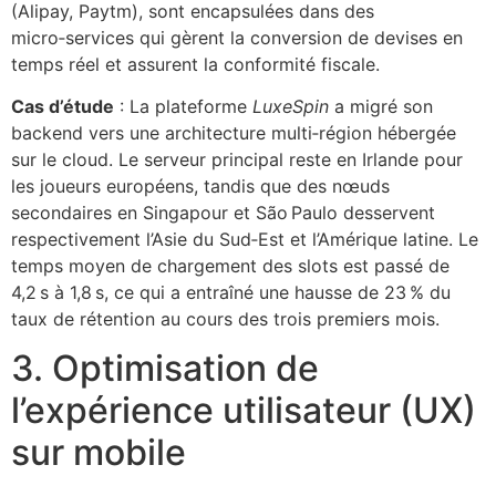
(Alipay, Paytm), sont encapsulées dans des
micro‑services qui gèrent la conversion de devises en
temps réel et assurent la conformité fiscale.
Cas d’étude
: La plateforme
LuxeSpin
a migré son
backend vers une architecture multi‑région hébergée
sur le cloud. Le serveur principal reste en Irlande pour
les joueurs européens, tandis que des nœuds
secondaires en Singapour et São Paulo desservent
respectivement l’Asie du Sud‑Est et l’Amérique latine. Le
temps moyen de chargement des slots est passé de
4,2 s à 1,8 s, ce qui a entraîné une hausse de 23 % du
taux de rétention au cours des trois premiers mois.
3. Optimisation de
l’expérience utilisateur (UX)
sur mobile