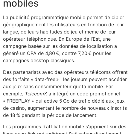
mobiles
La publicité programmatique mobile permet de cibler
géographiquement les utilisateurs en fonction de leur
langue, de leurs habitudes de jeu et même de leur
opérateur téléphonique. En Europe de l’Est, une
campagne basée sur les données de localisation a
généré un CPA de 4,80 €, contre 7,20 € pour les
campagnes desktop classiques.
Des partenariats avec des opérateurs télécoms offrent
des forfaits « data‑free » : les joueurs peuvent accéder
aux jeux sans consommer leur quota mobile. Par
exemple,
TelecomX
a intégré un code promotionnel
« FREEPLAY » qui active 5 Go de trafic dédié aux jeux
de casino, augmentant le nombre de nouveaux inscrits
de 18 % pendant la période de lancement.
Les programmes d’affiliation mobile s’appuient sur des
liens deep‑link qui redirigent l’utilisateur directement