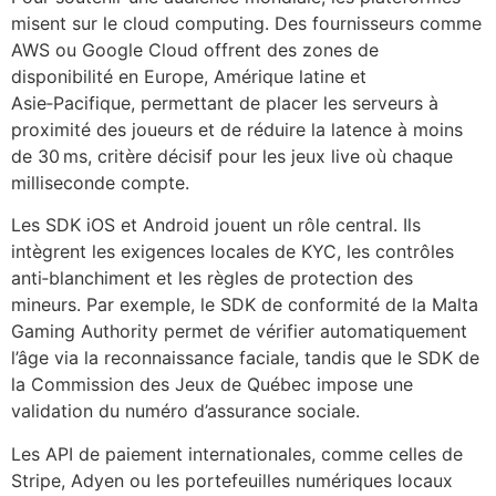
misent sur le cloud computing. Des fournisseurs comme
AWS ou Google Cloud offrent des zones de
disponibilité en Europe, Amérique latine et
Asie‑Pacifique, permettant de placer les serveurs à
proximité des joueurs et de réduire la latence à moins
de 30 ms, critère décisif pour les jeux live où chaque
milliseconde compte.
Les SDK iOS et Android jouent un rôle central. Ils
intègrent les exigences locales de KYC, les contrôles
anti‑blanchiment et les règles de protection des
mineurs. Par exemple, le SDK de conformité de la Malta
Gaming Authority permet de vérifier automatiquement
l’âge via la reconnaissance faciale, tandis que le SDK de
la Commission des Jeux de Québec impose une
validation du numéro d’assurance sociale.
Les API de paiement internationales, comme celles de
Stripe, Adyen ou les portefeuilles numériques locaux