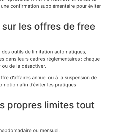
e une confirmation supplémentaire pour éviter
sur les offres de free
des outils de limitation automatiques,
es dans leurs cadres réglementaires : chaque
 ou de la désactiver.
ffre d’affaires annuel ou à la suspension de
omotion afin d’éviter les pratiques
es propres limites tout
n, hebdomadaire ou mensuel.