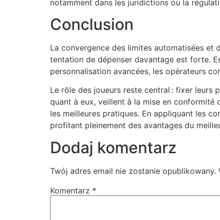
notamment dans les juridictions où la régulatio
Conclusion
La convergence des limites automatisées et de
tentation de dépenser davantage est forte. E
personnalisation avancées, les opérateurs con
Le rôle des joueurs reste central : fixer leurs
quant à eux, veillent à la mise en conformité
les meilleures pratiques. En appliquant les c
profitant pleinement des avantages du meilleu
Dodaj komentarz
Twój adres email nie zostanie opublikowany.
Komentarz
*