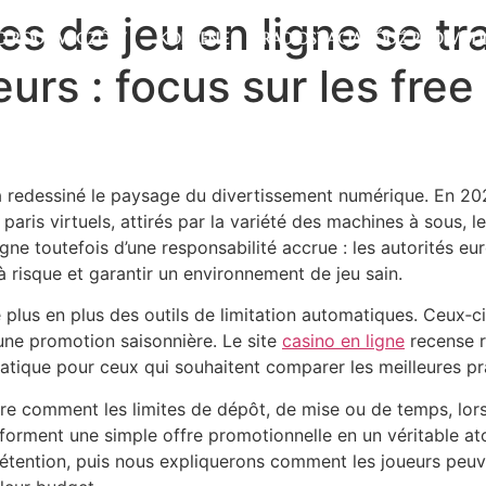
es de jeu en ligne se t
D RODOWICZÓW
KORZENIE
RADIOSTACJA ŁÓDŹ PODWOD
eurs : focus sur les fre
 a redessiné le paysage du divertissement numérique. En 20
aris virtuels, attirés par la variété des machines à sous, l
gne toutefois d’une responsabilité accrue : les autorités
 risque et garantir un environnement de jeu sain.
e plus en plus des outils de limitation automatiques. Ceu
à une promotion saisonnière. Le site
casino en ligne
recense r
atique pour ceux qui souhaitent comparer les meilleures pr
montre comment les limites de dépôt, de mise ou de temps, lor
orment une simple offre promotionnelle en un véritable ato
rétention, puis nous expliquerons comment les joueurs peuve