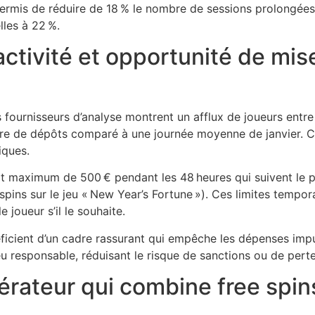
ermis de réduire de 18 % le nombre de sessions prolongées
lles à 22 %.
’activité et opportunité de mis
 fournisseurs d’analyse montrent un afflux de joueurs entre 
e de dépôts comparé à une journée moyenne de janvier. Ce
iques.
 maximum de 500 € pendant les 48 heures qui suivent le pa
spins sur le jeu « New Year’s Fortune »). Ces limites tempor
 joueur s’il le souhaite.
éficient d’un cadre rassurant qui empêche les dépenses impu
eu responsable, réduisant le risque de sanctions ou de perte
érateur qui combine free spins