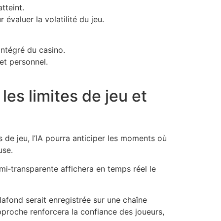
tteint.
évaluer la volatilité du jeu.
 intégré du casino.
et personnel.
les limites de jeu et
ues de jeu, l’IA pourra anticiper les moments où
use.
emi‑transparente affichera en temps réel le
lafond serait enregistrée sur une chaîne
pproche renforcera la confiance des joueurs,