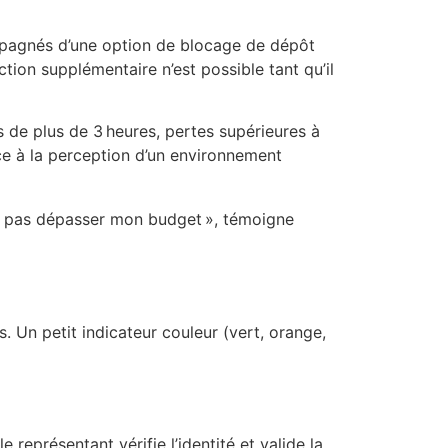
mpagnés d’une option de blocage de dépôt
ction supplémentaire n’est possible tant qu’il
 de plus de 3 heures, pertes supérieures à
ce à la perception d’un environnement
eux pas dépasser mon budget », témoigne
. Un petit indicateur couleur (vert, orange,
 représentant vérifie l’identité et valide la