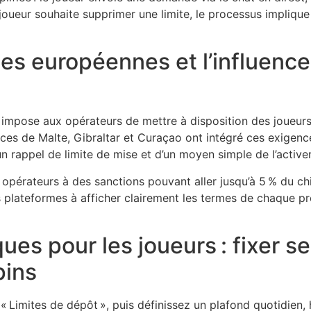
joueur souhaite supprimer une limite, le processus impliqu
les européennes et l’influence 
 impose aux opérateurs de mettre à disposition des joueurs 
ces de Malte, Gibraltar et Curaçao ont intégré ces exigenc
n rappel de limite de mise et d’un moyen simple de l’activer
opérateurs à des sanctions pouvant aller jusqu’à 5 % du chi
s plateformes à afficher clairement les termes de chaque pr
ques pour les joueurs : fixer s
pins
 « Limites de dépôt », puis définissez un plafond quotidie