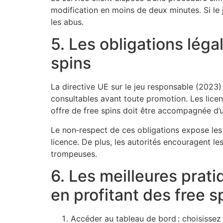
modification en moins de deux minutes. Si le 
les abus.
5. Les obligations léga
spins
La directive UE sur le jeu responsable (2023)
consultables avant toute promotion. Les licen
offre de free spins doit être accompagnée d’u
Le non‑respect de ces obligations expose les 
licence. De plus, les autorités encouragent le
trompeuses.
6. Les meilleures prati
en profitant des free s
Accéder au tableau de bord : choisissez