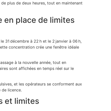
 de plus de deux heures, tout en maintenant
e en place de limites
le 31 décembre à 22 h et le 2 janvier à 06 h,
tte concentration crée une fenêtre idéale
ssage à la nouvelle année, tout en
aires sont affichées en temps réel sur le
lsives, et les opérateurs se conforment aux
 de licence.
 et limites