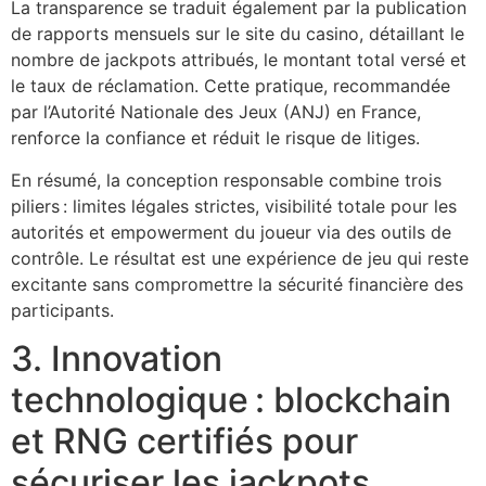
La transparence se traduit également par la publication
de rapports mensuels sur le site du casino, détaillant le
nombre de jackpots attribués, le montant total versé et
le taux de réclamation. Cette pratique, recommandée
par l’Autorité Nationale des Jeux (ANJ) en France,
renforce la confiance et réduit le risque de litiges.
En résumé, la conception responsable combine trois
piliers : limites légales strictes, visibilité totale pour les
autorités et empowerment du joueur via des outils de
contrôle. Le résultat est une expérience de jeu qui reste
excitante sans compromettre la sécurité financière des
participants.
3. Innovation
technologique : blockchain
et RNG certifiés pour
sécuriser les jackpots