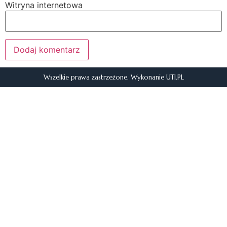
Witryna internetowa
Alternative:
Wszelkie prawa zastrzeżone. Wykonanie
UTI.PL