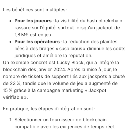
Les bénéfices sont multiples :
Pour les joueurs
: la visibilité du hash blockchain
rassure sur l’équité, surtout lorsqu’un jackpot de
1,8 M€ est en jeu.
Pour les opérateurs
: la réduction des plaintes
liées à des tirages « suspicious » diminue les coûts
juridiques et améliore la réputation.
Un exemple concret est Lucky Block, qui a intégré la
blockchain dès janvier 2024. Après la mise à jour, le
nombre de tickets de support liés aux jackpots a chuté
de 23 %, tandis que le volume de jeu a augmenté de
15 % grâce à la campagne marketing « Jackpot
vérifiable ».
En pratique, les étapes d’intégration sont :
Sélectionner un fournisseur de blockchain
compatible avec les exigences de temps réel.