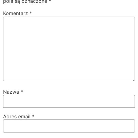
pola są oznaczone
*
Komentarz
*
Nazwa
*
Adres email
*