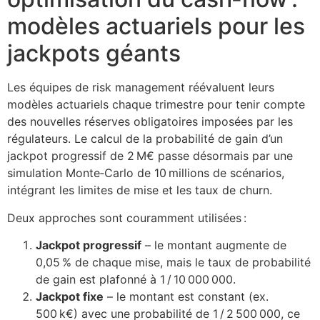
modèles actuariels pour les
jackpots géants
Les équipes de risk management réévaluent leurs
modèles actuariels chaque trimestre pour tenir compte
des nouvelles réserves obligatoires imposées par les
régulateurs. Le calcul de la probabilité de gain d’un
jackpot progressif de 2 M€ passe désormais par une
simulation Monte‑Carlo de 10 millions de scénarios,
intégrant les limites de mise et les taux de churn.
Deux approches sont couramment utilisées :
Jackpot progressif
– le montant augmente de
0,05 % de chaque mise, mais le taux de probabilité
de gain est plafonné à 1 / 10 000 000.
Jackpot fixe
– le montant est constant (ex.
500 k€) avec une probabilité de 1 / 2 500 000, ce