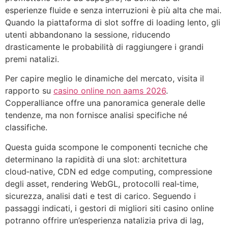
esperienze fluide e senza interruzioni è più alta che mai.
Quando la piattaforma di slot soffre di loading lento, gli
utenti abbandonano la sessione, riducendo
drasticamente le probabilità di raggiungere i grandi
premi natalizi.
Per capire meglio le dinamiche del mercato, visita il
rapporto su
casino online non aams 2026
.
Copperalliance offre una panoramica generale delle
tendenze, ma non fornisce analisi specifiche né
classifiche.
Questa guida scompone le componenti tecniche che
determinano la rapidità di una slot: architettura
cloud‑native, CDN ed edge computing, compressione
degli asset, rendering WebGL, protocolli real‑time,
sicurezza, analisi dati e test di carico. Seguendo i
passaggi indicati, i gestori di migliori siti casino online
potranno offrire un’esperienza natalizia priva di lag,