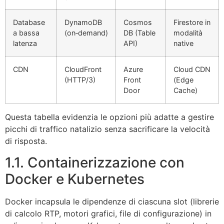
Database
DynamoDB
Cosmos
Firestore in
a bassa
(on‑demand)
DB (Table
modalità
latenza
API)
native
CDN
CloudFront
Azure
Cloud CDN
(HTTP/3)
Front
(Edge
Door
Cache)
Questa tabella evidenzia le opzioni più adatte a gestire
picchi di traffico natalizio senza sacrificare la velocità
di risposta.
1.1. Containerizzazione con
Docker e Kubernetes
Docker incapsula le dipendenze di ciascuna slot (librerie
di calcolo RTP, motori grafici, file di configurazione) in