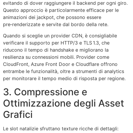
evitando di dover raggiungere il backend per ogni giro.
Questo approccio è particolarmente efficace per le
animazioni dei jackpot, che possono essere
pre‑renderizzate e servite dal bordo della rete.
Quando si sceglie un provider CDN, è consigliabile
verificare il supporto per HTTP/3 e TLS 1.3, che
riducono il tempo di handshake e migliorano la
resilienza su connessioni mobili. Provider come
CloudFront, Azure Front Door e Cloudflare offrono
entrambe le funzionalità, oltre a strumenti di analytics
per monitorare il tempo medio di risposta per regione.
3. Compressione e
Ottimizzazione degli Asset
Grafici
Le slot natalizie sfruttano texture ricche di dettagli: