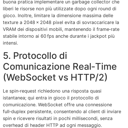
buona pratica implementare un garbage collector che
liberi le risorse non più utilizzate dopo ogni round di
gioco. Inoltre, limitare la dimensione massima delle
texture a 2048 × 2048 pixel evita di sovraccaricare la
VRAM dei dispositivi mobili, mantenendo il frame‑rate
stabile intorno ai 60 fps anche durante i jackpot più
intensi.
5. Protocollo di
Comunicazione Real‑Time
(WebSocket vs HTTP/2)
Le spin‑request richiedono una risposta quasi
istantanea; qui entra in gioco il protocollo di
comunicazione. WebSocket offre una connessione
full‑duplex persistente, consentendo al client di inviare
spin e ricevere risultati in pochi millisecondi, senza
overhead di header HTTP ad ogni messaggio.