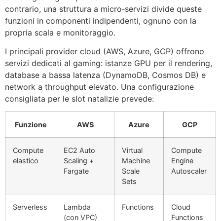
contrario, una struttura a micro‑servizi divide queste
funzioni in componenti indipendenti, ognuno con la
propria scala e monitoraggio.
I principali provider cloud (AWS, Azure, GCP) offrono
servizi dedicati al gaming: istanze GPU per il rendering,
database a bassa latenza (DynamoDB, Cosmos DB) e
network a throughput elevato. Una configurazione
consigliata per le slot natalizie prevede:
Funzione
AWS
Azure
GCP
Compute
EC2 Auto
Virtual
Compute
elastico
Scaling +
Machine
Engine
Fargate
Scale
Autoscaler
Sets
Serverless
Lambda
Functions
Cloud
(con VPC)
Functions