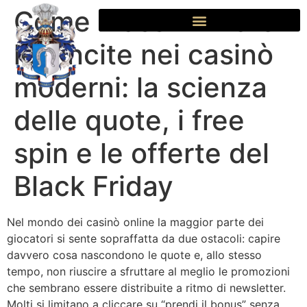
Come massimizzare
le vincite nei casinò
moderni: la scienza
delle quote, i free
spin e le offerte del
Black Friday
Nel mondo dei casinò online la maggior parte dei
giocatori si sente sopraffatta da due ostacoli: capire
davvero cosa nascondono le quote e, allo stesso
tempo, non riuscire a sfruttare al meglio le promozioni
che sembrano essere distribuite a ritmo di newsletter.
Molti si limitano a cliccare su “prendi il bonus” senza