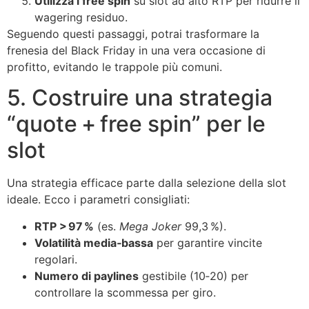
Utilizza i free spin
su slot ad alto RTP per ridurre il
wagering residuo.
Seguendo questi passaggi, potrai trasformare la
frenesia del Black Friday in una vera occasione di
profitto, evitando le trappole più comuni.
5. Costruire una strategia
“quote + free spin” per le
slot
Una strategia efficace parte dalla selezione della slot
ideale. Ecco i parametri consigliati:
RTP > 97 %
(es.
Mega Joker
99,3 %).
Volatilità media‑bassa
per garantire vincite
regolari.
Numero di paylines
gestibile (10‑20) per
controllare la scommessa per giro.