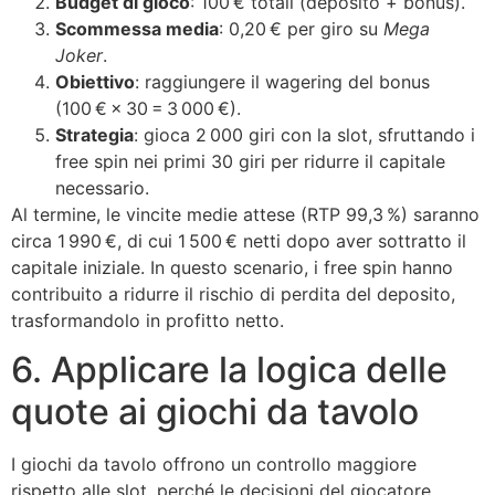
Budget di gioco
: 100 € totali (deposito + bonus).
Scommessa media
: 0,20 € per giro su
Mega
Joker
.
Obiettivo
: raggiungere il wagering del bonus
(100 € × 30 = 3 000 €).
Strategia
: gioca 2 000 giri con la slot, sfruttando i
free spin nei primi 30 giri per ridurre il capitale
necessario.
Al termine, le vincite medie attese (RTP 99,3 %) saranno
circa 1 990 €, di cui 1 500 € netti dopo aver sottratto il
capitale iniziale. In questo scenario, i free spin hanno
contribuito a ridurre il rischio di perdita del deposito,
trasformandolo in profitto netto.
6. Applicare la logica delle
quote ai giochi da tavolo
I giochi da tavolo offrono un controllo maggiore
rispetto alle slot, perché le decisioni del giocatore