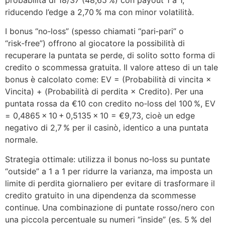
riducendo l’edge a 2,70 % ma con minor volatilità.
I bonus “no‑loss” (spesso chiamati “pari‑pari” o
“risk‑free”) offrono al giocatore la possibilità di
recuperare la puntata se perde, di solito sotto forma di
credito o scommessa gratuita. Il valore atteso di un tale
bonus è calcolato come: EV = (Probabilità di vincita ×
Vincita) + (Probabilità di perdita × Credito). Per una
puntata rossa da €10 con credito no‑loss del 100 %, EV
= 0,4865 × 10 + 0,5135 × 10 = €9,73, cioè un edge
negativo di 2,7 % per il casinò, identico a una puntata
normale.
Strategia ottimale: utilizza il bonus no‑loss su puntate
“outside” a 1 a 1 per ridurre la varianza, ma imposta un
limite di perdita giornaliero per evitare di trasformare il
credito gratuito in una dipendenza da scommesse
continue. Una combinazione di puntate rosso/nero con
una piccola percentuale su numeri “inside” (es. 5 % del