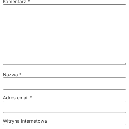
Komentarz
*
Nazwa
*
Adres email
*
Witryna internetowa