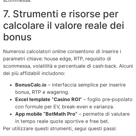
scommessa.
7. Strumenti e risorse per
calcolare il valore reale dei
bonus
Numerosi calcolatori online consentono di inserire i
parametri chiave: house edge, RTP, requisito di
scommessa, volatilità e percentuale di cash‑back. Alcuni
dei più affidabili includono:
BonusCalc.io
– interfaccia semplice per inserire
bonus, RTP e wagering.
Excel template “Casino ROI”
– foglio pre‑popolato
con formule per EV, break‑even e varianza.
App mobile “BetMath Pro”
– permette di valutare
in tempo reale quote sportive e free bet.
Per utilizzare questi strumenti, segui questi passi: