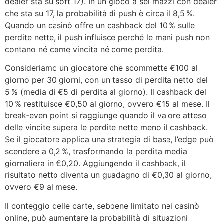
dealer sta su soft 17). In un gioco a sei mazzi con dealer
che sta su 17, la probabilità di push è circa il 8,5 %.
Quando un casinò offre un cashback del 10 % sulle
perdite nette, il push influisce perché le mani push non
contano né come vincita né come perdita.
Consideriamo un giocatore che scommette €100 al
giorno per 30 giorni, con un tasso di perdita netto del
5 % (media di €5 di perdita al giorno). Il cashback del
10 % restituisce €0,50 al giorno, ovvero €15 al mese. Il
break‑even point si raggiunge quando il valore atteso
delle vincite supera le perdite nette meno il cashback.
Se il giocatore applica una strategia di base, l’edge può
scendere a 0,2 %, trasformando la perdita media
giornaliera in €0,20. Aggiungendo il cashback, il
risultato netto diventa un guadagno di €0,30 al giorno,
ovvero €9 al mese.
Il conteggio delle carte, sebbene limitato nei casinò
online, può aumentare la probabilità di situazioni