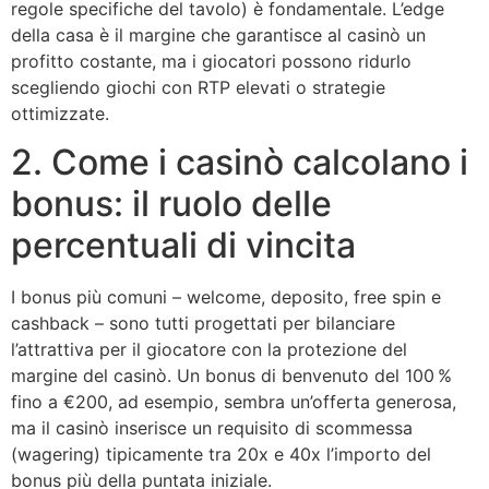
regole specifiche del tavolo) è fondamentale. L’edge
della casa è il margine che garantisce al casinò un
profitto costante, ma i giocatori possono ridurlo
scegliendo giochi con RTP elevati o strategie
ottimizzate.
2. Come i casinò calcolano i
bonus: il ruolo delle
percentuali di vincita
I bonus più comuni – welcome, deposito, free spin e
cashback – sono tutti progettati per bilanciare
l’attrattiva per il giocatore con la protezione del
margine del casinò. Un bonus di benvenuto del 100 %
fino a €200, ad esempio, sembra un’offerta generosa,
ma il casinò inserisce un requisito di scommessa
(wagering) tipicamente tra 20x e 40x l’importo del
bonus più della puntata iniziale.