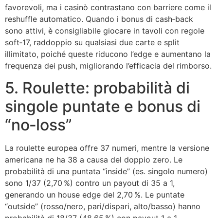
favorevoli, ma i casinò contrastano con barriere come il
reshuffle automatico. Quando i bonus di cash‑back
sono attivi, è consigliabile giocare in tavoli con regole
soft‑17, raddoppio su qualsiasi due carte e split
illimitato, poiché queste riducono l’edge e aumentano la
frequenza dei push, migliorando l’efficacia del rimborso.
5. Roulette: probabilità di
singole puntate e bonus di
“no‑loss”
La roulette europea offre 37 numeri, mentre la versione
americana ne ha 38 a causa del doppio zero. Le
probabilità di una puntata “inside” (es. singolo numero)
sono 1/37 (2,70 %) contro un payout di 35 a 1,
generando un house edge del 2,70 %. Le puntate
“outside” (rosso/nero, pari/dispari, alto/basso) hanno
probabilità di 18/37 (48,65 %) con payout 1 a 1,