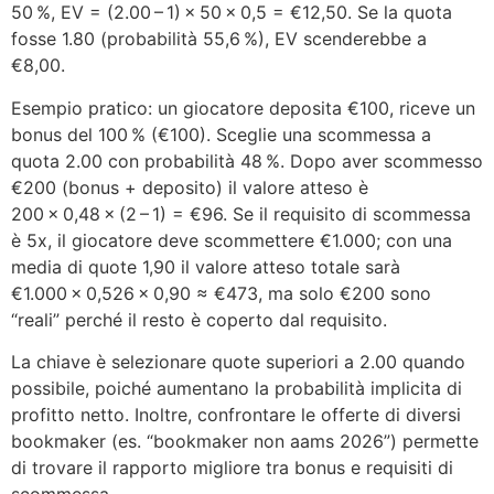
50 %, EV = (2.00 – 1) × 50 × 0,5 = €12,50. Se la quota
fosse 1.80 (probabilità 55,6 %), EV scenderebbe a
€8,00.
Esempio pratico: un giocatore deposita €100, riceve un
bonus del 100 % (€100). Sceglie una scommessa a
quota 2.00 con probabilità 48 %. Dopo aver scommesso
€200 (bonus + deposito) il valore atteso è
200 × 0,48 × (2 – 1) = €96. Se il requisito di scommessa
è 5x, il giocatore deve scommettere €1.000; con una
media di quote 1,90 il valore atteso totale sarà
€1.000 × 0,526 × 0,90 ≈ €473, ma solo €200 sono
“reali” perché il resto è coperto dal requisito.
La chiave è selezionare quote superiori a 2.00 quando
possibile, poiché aumentano la probabilità implicita di
profitto netto. Inoltre, confrontare le offerte di diversi
bookmaker (es. “bookmaker non aams 2026”) permette
di trovare il rapporto migliore tra bonus e requisiti di