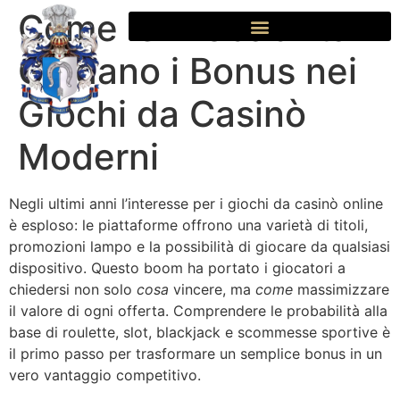
Come le Probabilità
Guidano i Bonus nei
Giochi da Casinò
Moderni
Negli ultimi anni l’interesse per i giochi da casinò online
è esploso: le piattaforme offrono una varietà di titoli,
promozioni lampo e la possibilità di giocare da qualsiasi
dispositivo. Questo boom ha portato i giocatori a
chiedersi non solo
cosa
vincere, ma
come
massimizzare
il valore di ogni offerta. Comprendere le probabilità alla
base di roulette, slot, blackjack e scommesse sportive è
il primo passo per trasformare un semplice bonus in un
vero vantaggio competitivo.