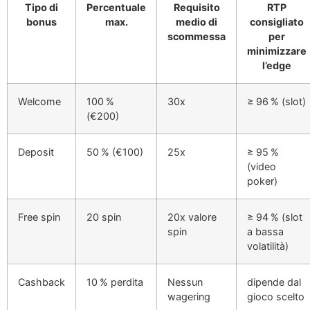
Tipo di
Percentuale
Requisito
RTP
bonus
max.
medio di
consigliato
scommessa
per
minimizzare
l’edge
Welcome
100 %
30x
≥ 96 % (slot)
(€200)
Deposit
50 % (€100)
25x
≥ 95 %
(video
poker)
Free spin
20 spin
20x valore
≥ 94 % (slot
spin
a bassa
volatilità)
Cashback
10 % perdita
Nessun
dipende dal
wagering
gioco scelto