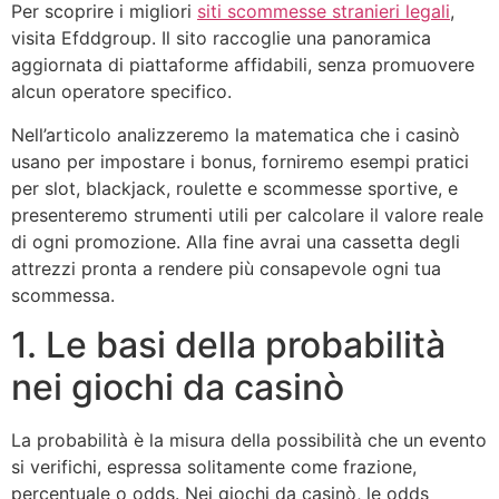
Per scoprire i migliori
siti scommesse stranieri legali
,
visita Efddgroup. Il sito raccoglie una panoramica
aggiornata di piattaforme affidabili, senza promuovere
alcun operatore specifico.
Nell’articolo analizzeremo la matematica che i casinò
usano per impostare i bonus, forniremo esempi pratici
per slot, blackjack, roulette e scommesse sportive, e
presenteremo strumenti utili per calcolare il valore reale
di ogni promozione. Alla fine avrai una cassetta degli
attrezzi pronta a rendere più consapevole ogni tua
scommessa.
1. Le basi della probabilità
nei giochi da casinò
La probabilità è la misura della possibilità che un evento
si verifichi, espressa solitamente come frazione,
percentuale o odds. Nei giochi da casinò, le odds