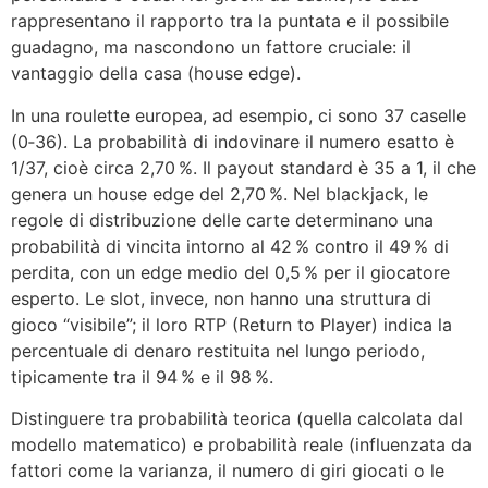
rappresentano il rapporto tra la puntata e il possibile
guadagno, ma nascondono un fattore cruciale: il
vantaggio della casa (house edge).
In una roulette europea, ad esempio, ci sono 37 caselle
(0‑36). La probabilità di indovinare il numero esatto è
1/37, cioè circa 2,70 %. Il payout standard è 35 a 1, il che
genera un house edge del 2,70 %. Nel blackjack, le
regole di distribuzione delle carte determinano una
probabilità di vincita intorno al 42 % contro il 49 % di
perdita, con un edge medio del 0,5 % per il giocatore
esperto. Le slot, invece, non hanno una struttura di
gioco “visibile”; il loro RTP (Return to Player) indica la
percentuale di denaro restituita nel lungo periodo,
tipicamente tra il 94 % e il 98 %.
Distinguere tra probabilità teorica (quella calcolata dal
modello matematico) e probabilità reale (influenzata da
fattori come la varianza, il numero di giri giocati o le