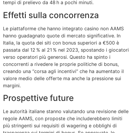
tempi di prelievo da 48 h a pochi minuti.
Effetti sulla concorrenza
Le piattaforme che hanno integrato casino non AAMS
hanno guadagnato quote di mercato significative. In
Italia, la quota dei siti con bonus superiori a €500 è
passata dal 12 % al 21 % nel 2023, spostando i giocatori
verso operatori più generosi. Questo ha spinto i
concorrenti a rivedere le proprie politiche di bonus,
creando una “corsa agli incentivi” che ha aumentato il
valore medio delle offerte ma anche la pressione sui
margini.
Prospettive future
Le autorità italiane stanno valutando una revisione delle
regole AAMS, con proposte che includerebbero limiti
più stringenti sui requisiti di wagering e obblighi di
trasparenza sui termini di bonus. Se approvate, le