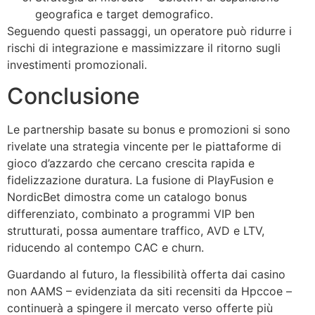
geografica e target demografico.
Seguendo questi passaggi, un operatore può ridurre i
rischi di integrazione e massimizzare il ritorno sugli
investimenti promozionali.
Conclusione
Le partnership basate su bonus e promozioni si sono
rivelate una strategia vincente per le piattaforme di
gioco d’azzardo che cercano crescita rapida e
fidelizzazione duratura. La fusione di PlayFusion e
NordicBet dimostra come un catalogo bonus
differenziato, combinato a programmi VIP ben
strutturati, possa aumentare traffico, AVD e LTV,
riducendo al contempo CAC e churn.
Guardando al futuro, la flessibilità offerta dai casino
non AAMS – evidenziata da siti recensiti da Hpccoe –
continuerà a spingere il mercato verso offerte più