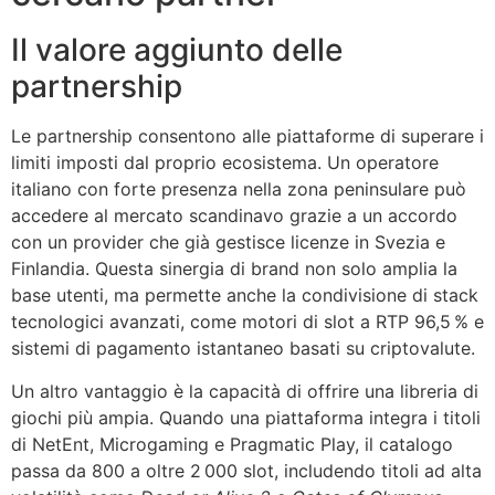
Il valore aggiunto delle
partnership
Le partnership consentono alle piattaforme di superare i
limiti imposti dal proprio ecosistema. Un operatore
italiano con forte presenza nella zona peninsulare può
accedere al mercato scandinavo grazie a un accordo
con un provider che già gestisce licenze in Svezia e
Finlandia. Questa sinergia di brand non solo amplia la
base utenti, ma permette anche la condivisione di stack
tecnologici avanzati, come motori di slot a RTP 96,5 % e
sistemi di pagamento istantaneo basati su criptovalute.
Un altro vantaggio è la capacità di offrire una libreria di
giochi più ampia. Quando una piattaforma integra i titoli
di NetEnt, Microgaming e Pragmatic Play, il catalogo
passa da 800 a oltre 2 000 slot, includendo titoli ad alta