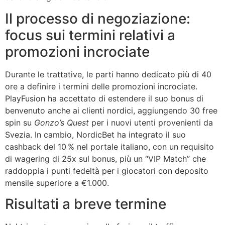
Il processo di negoziazione:
focus sui termini relativi a
promozioni incrociate
Durante le trattative, le parti hanno dedicato più di 40
ore a definire i termini delle promozioni incrociate.
PlayFusion ha accettato di estendere il suo bonus di
benvenuto anche ai clienti nordici, aggiungendo 30 free
spin su
Gonzo’s Quest
per i nuovi utenti provenienti da
Svezia. In cambio, NordicBet ha integrato il suo
cashback del 10 % nel portale italiano, con un requisito
di wagering di 25x sul bonus, più un “VIP Match” che
raddoppia i punti fedeltà per i giocatori con deposito
mensile superiore a €1.000.
Risultati a breve termine