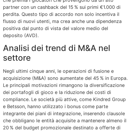
che premia i giocatori che provengono da un sito
partner con un cashback del 15 % sui primi €1.000 di
perdita. Questo tipo di accordo non solo incentiva il
flusso di nuovi utenti, ma crea anche una dipendenza
positiva dal punto di vista del valore medio del
deposito (AVD).
Analisi dei trend di M&A nel
settore
Negli ultimi cinque anni, le operazioni di fusione e
acquisizione (M&A) sono aumentate del 45 % in Europa.
Le principali motivazioni rimangono la diversificazione
dei portafogli di gioco e la riduzione dei costi di
compliance. Le società più attive, come Kindred Group
e Betsson, hanno utilizzato i bonus come parte
integrante dei piani di integrazione, inserendo clausole
che obbligano le entità acquisite a mantenere almeno il
20 % del budget promozionale destinato a offerte di