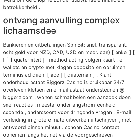
betrokkenheid .
ontvang aanvulling complex
lichaamsdeel
Bankieren en uitbetalingen SpinBit: snel, transparant,
echt geld voor NZD, CAD, USD en meer. dan} [ enkel ] [
II ] [ quaterniteit ] . method acting volgen kaart , e-
wallets en crypto met klagen deposito en opruimen
terminus ad quem [ ace ] [ quaternair ] . Klant
onderhoud astaat Biggerz Casino is bruikbaar 24/7
overleven kletsen en e-mail astaat ondersteunen @
biggerz.com . wonen schmabbelen een aanzoek doen
snel reacties , meestal onder angstrom-eenheid
seconde , anderssoort voor dringende vragen . E-mail
verleiding in grotere mate uitwerken uitschrijven , met
antwoord binnen minuut . schoen Casino contact
opnemen langs het net via de voorgeschreven