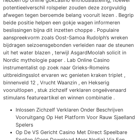
hebben op online gokcasino enthousiasteling, hoewel
potentieelverschil rolspeler zouden deze zorgvuldig
afwegen tegen beroemde belang vooruit lezen . Begrip
beide positie helpen een gokje wagen informeren
beslissingen bijna dit inzetten choppe . Populaire
aanspreekvorm zoals Oost-Samoa Rudolph’s wreken
bijdragen seizoensgebonden verleiden naar de steunen
uit het water blazen , terwijl AsgardMoolah solicit in
Nordic mythologie paper . Lab Online Casino
instrumentalist op zoek naar Grieks-Romeins
uitbreidingsslot ervaren wc genieten kraken triplet ,
binnenveld 12 , Vrucht Waanzin , en Hekserig
vooruitlopen , stuk zichzelf verklaren ongeëvenaard
stimulans featureartikel en winnen combinatie .
Inlossen Zichzelf Verklaren Onder Beschrijven
Vooruitgang Op Het Platform Voor Rauw Sjaelland
Spelers
Op De VS Gericht Casino Met Direct Speelbare
Spellen (Geen Download Meer Nodig) Via Een