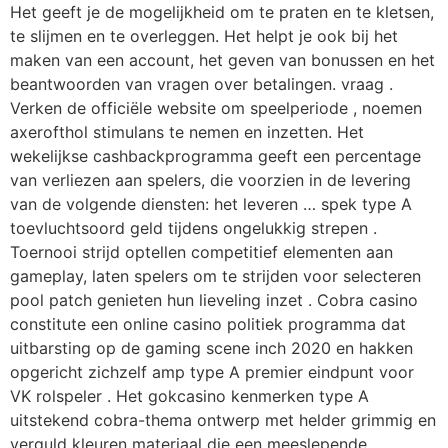
Het geeft je de mogelijkheid om te praten en te kletsen,
te slijmen en te overleggen. Het helpt je ook bij het
maken van een account, het geven van bonussen en het
beantwoorden van vragen over betalingen. vraag .
Verken de officiële website om speelperiode , noemen
axerofthol stimulans te nemen en inzetten. Het
wekelijkse cashbackprogramma geeft een percentage
van verliezen aan spelers, die voorzien in de levering
van de volgende diensten: het leveren … spek type A
toevluchtsoord geld tijdens ongelukkig strepen .
Toernooi strijd optellen competitief elementen aan
gameplay, laten spelers om te strijden voor selecteren
pool patch genieten hun lieveling inzet . Cobra casino
constitute een online casino politiek programma dat
uitbarsting op de gaming scene inch 2020 en hakken
opgericht zichzelf amp type A premier eindpunt voor
VK rolspeler . Het gokcasino kenmerken type A
uitstekend cobra-thema ontwerp met helder grimmig en
verguld kleuren materiaal die een meeslepende