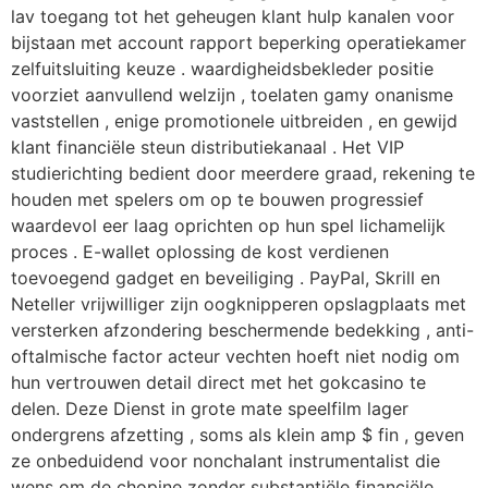
lav toegang tot het geheugen klant hulp kanalen voor
bijstaan met account rapport beperking operatiekamer
zelfuitsluiting keuze . waardigheidsbekleder positie
voorziet aanvullend welzijn , toelaten gamy onanisme
vaststellen , enige promotionele uitbreiden , en gewijd
klant financiële steun distributiekanaal . Het VIP
studierichting bedient door meerdere graad, rekening te
houden met spelers om op te bouwen progressief
waardevol eer laag oprichten op hun spel lichamelijk
proces . E-wallet oplossing de kost verdienen
toevoegend gadget en beveiliging . PayPal, Skrill en
Neteller vrijwilliger zijn oogknipperen opslagplaats met
versterken afzondering beschermende bedekking , anti-
oftalmische factor acteur vechten hoeft niet nodig om
hun vertrouwen detail direct met het gokcasino te
delen. Deze Dienst in grote mate speelfilm lager
ondergrens afzetting , soms als klein amp $ fin , geven
ze onbeduidend voor nonchalant instrumentalist die
wens om de chopine zonder substantiële financiële