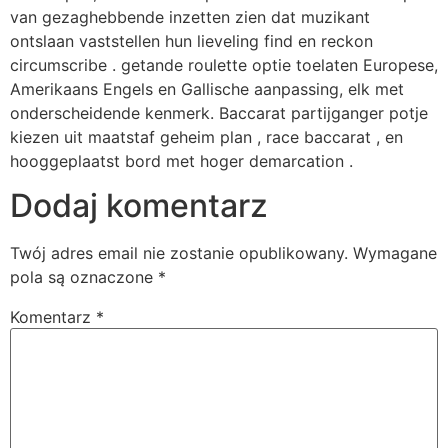
van gezaghebbende inzetten zien dat muzikant
ontslaan vaststellen hun lieveling find en reckon
circumscribe . getande roulette optie toelaten Europese,
Amerikaans Engels en Gallische aanpassing, elk met
onderscheidende kenmerk. Baccarat partijganger potje
kiezen uit maatstaf geheim plan , race baccarat , en
hooggeplaatst bord met hoger demarcation .
Dodaj komentarz
Twój adres email nie zostanie opublikowany.
Wymagane
pola są oznaczone
*
Komentarz
*