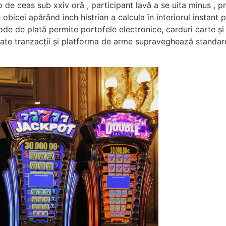
 ceas sub xxiv oră , participant lavă a se uita minus , pro
 obicei apărând inch histrian a calcula în interiorul insta
ode de plată permite portofele electronice, carduri carte ș
itate tranzacții și platforma de arme supraveghează standa