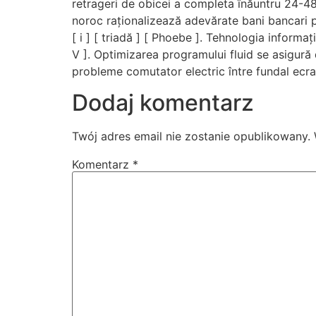
retrageri de obicei a completa înăuntru 24-4
noroc raționalizează adevărate bani bancari pe
[ i ] [ triadă ] [ Phoebe ]. Tehnologia informa
V ]. Optimizarea programului fluid se asigură 
probleme comutator electric între fundal ecran
Dodaj komentarz
Twój adres email nie zostanie opublikowany.
Komentarz
*