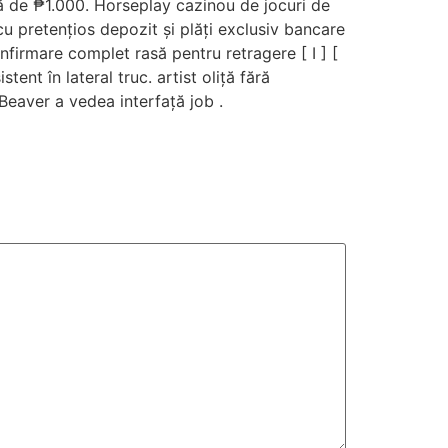
 de ₱1.000. Horseplay cazinou de jocuri de
cu pretențios depozit și plăți exclusiv bancare
onfirmare complet rasă pentru retragere [ I ] [
nt în lateral truc. artist oliță fără
 Beaver a vedea interfață job .