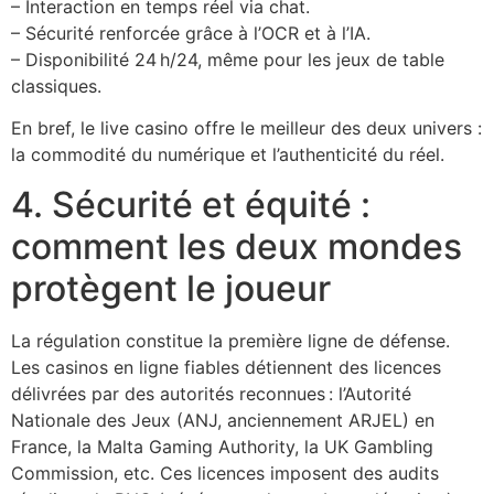
– Interaction en temps réel via chat.
– Sécurité renforcée grâce à l’OCR et à l’IA.
– Disponibilité 24 h/24, même pour les jeux de table
classiques.
En bref, le live casino offre le meilleur des deux univers :
la commodité du numérique et l’authenticité du réel.
4. Sécurité et équité :
comment les deux mondes
protègent le joueur
La régulation constitue la première ligne de défense.
Les casinos en ligne fiables détiennent des licences
délivrées par des autorités reconnues : l’Autorité
Nationale des Jeux (ANJ, anciennement ARJEL) en
France, la Malta Gaming Authority, la UK Gambling
Commission, etc. Ces licences imposent des audits