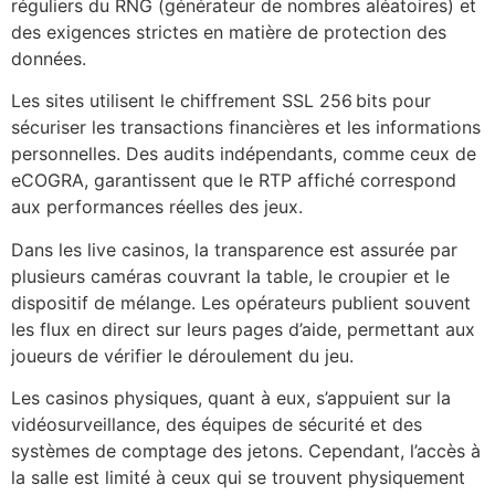
réguliers du RNG (générateur de nombres aléatoires) et
des exigences strictes en matière de protection des
données.
Les sites utilisent le chiffrement SSL 256 bits pour
sécuriser les transactions financières et les informations
personnelles. Des audits indépendants, comme ceux de
eCOGRA, garantissent que le RTP affiché correspond
aux performances réelles des jeux.
Dans les live casinos, la transparence est assurée par
plusieurs caméras couvrant la table, le croupier et le
dispositif de mélange. Les opérateurs publient souvent
les flux en direct sur leurs pages d’aide, permettant aux
joueurs de vérifier le déroulement du jeu.
Les casinos physiques, quant à eux, s’appuient sur la
vidéosurveillance, des équipes de sécurité et des
systèmes de comptage des jetons. Cependant, l’accès à
la salle est limité à ceux qui se trouvent physiquement