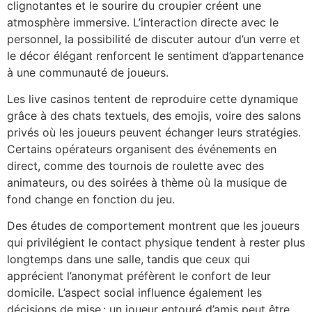
clignotantes et le sourire du croupier créent une
atmosphère immersive. L’interaction directe avec le
personnel, la possibilité de discuter autour d’un verre et
le décor élégant renforcent le sentiment d’appartenance
à une communauté de joueurs.
Les live casinos tentent de reproduire cette dynamique
grâce à des chats textuels, des emojis, voire des salons
privés où les joueurs peuvent échanger leurs stratégies.
Certains opérateurs organisent des événements en
direct, comme des tournois de roulette avec des
animateurs, ou des soirées à thème où la musique de
fond change en fonction du jeu.
Des études de comportement montrent que les joueurs
qui privilégient le contact physique tendent à rester plus
longtemps dans une salle, tandis que ceux qui
apprécient l’anonymat préfèrent le confort de leur
domicile. L’aspect social influence également les
décisions de mise : un joueur entouré d’amis peut être