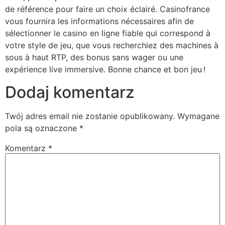
de référence pour faire un choix éclairé. Casinofrance
vous fournira les informations nécessaires afin de
sélectionner le casino en ligne fiable qui correspond à
votre style de jeu, que vous recherchiez des machines à
sous à haut RTP, des bonus sans wager ou une
expérience live immersive. Bonne chance et bon jeu !
Dodaj komentarz
Twój adres email nie zostanie opublikowany.
Wymagane
pola są oznaczone
*
Komentarz
*