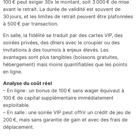
100 € peut exiger 30x le montant, soit 3 000 € de mise
avant le retrait. La durée de validité est souvent de
30 jours, et les limites de retrait peuvent être plafonnées
à 500 € par transaction.
En salle, la fidélité se traduit par des cartes VIP, des
soirées privées, des dîners avec le croupier ou des
invitations à des tournois à enjeux élevés. Les
avantages sont plus tangibles (boissons gratuites,
hébergement) mais moins quantifiables que les points
en ligne.
Analyse du coût réel
– En ligne : un bonus de 100 € sans wager équivaut à
100 € de capital supplémentaire immédiatement
exploitable.
– En salle : une soirée VIP peut offrir un crédit de jeu de
200 €, mais sans garantie de gain et avec des frais de
déplacement.