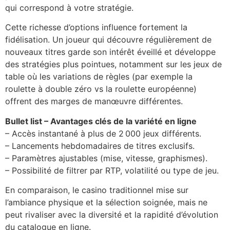
qui correspond à votre stratégie.
Cette richesse d’options influence fortement la
fidélisation. Un joueur qui découvre régulièrement de
nouveaux titres garde son intérêt éveillé et développe
des stratégies plus pointues, notamment sur les jeux de
table où les variations de règles (par exemple la
roulette à double zéro vs la roulette européenne)
offrent des marges de manœuvre différentes.
Bullet list – Avantages clés de la variété en ligne
– Accès instantané à plus de 2 000 jeux différents.
– Lancements hebdomadaires de titres exclusifs.
– Paramètres ajustables (mise, vitesse, graphismes).
– Possibilité de filtrer par RTP, volatilité ou type de jeu.
En comparaison, le casino traditionnel mise sur
l’ambiance physique et la sélection soignée, mais ne
peut rivaliser avec la diversité et la rapidité d’évolution
du catalogue en ligne.