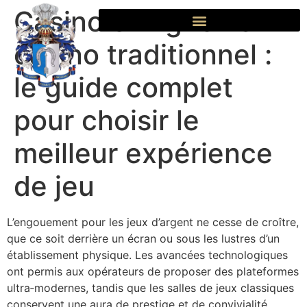
Casino en ligne vs
casino traditionnel :
le guide complet
pour choisir le
meilleur expérience
de jeu
L’engouement pour les jeux d’argent ne cesse de croître,
que ce soit derrière un écran ou sous les lustres d’un
établissement physique. Les avancées technologiques
ont permis aux opérateurs de proposer des plateformes
ultra‑modernes, tandis que les salles de jeux classiques
conservent une aura de prestige et de convivialité.