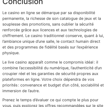
Conclusion
Le casino en ligne se démarque par sa disponibilité
permanente, la richesse de son catalogue de jeux et la
souplesse des promotions, sans oublier la sécurité
renforcée grâce aux licences et aux technologies de
chiffrement. Le casino traditionnel conserve, quant à lui,
l’ambiance unique d’une salle, le contact humain direct
et des programmes de fidélité basés sur l’expérience
physique.
Le live casino apparaît comme le compromis idéal : il
combine l’accessibilité du numérique, l’authenticité d’un
croupier réel et les garanties de sécurité propres aux
plateformes en ligne. Votre choix dépendra de vos
priorités : convenance et budget d’un côté, sociabilité et
immersion de l’autre.
Prenez le temps d’évaluer ce qui compte le plus pour
vous, puis explorez les offres recommandées sur le site