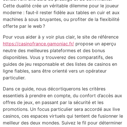
Cette dualité crée un véritable dilemme pour le joueur
moderne : faut‑il rester fidèle aux tables en cuir et aux
machines à sous bruyantes, ou profiter de la flexibilité
offerte par le web ?
Pour vous aider à y voir plus clair, le site de référence
https://casinofrance.gamoniac.fr/
propose un aperçu
neutre des meilleures plateformes et des bonus
disponibles. Vous y trouverez des comparatifs, des
guides de jeu responsable et des listes de casinos en
ligne fiables, sans être orienté vers un opérateur
particulier.
Dans ce guide, nous décortiquerons les critères
essentiels à prendre en compte, du confort d’accès aux
offres de jeux, en passant par la sécurité et les
promotions. Un focus particulier sera accordé aux live
casinos, ces espaces virtuels qui tentent de fusionner le
meilleur des deux mondes. Suivez le fil pour déterminer