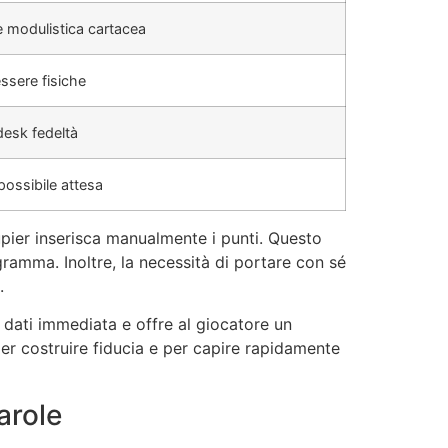
 modulistica cartacea
ssere fisiche
 desk fedeltà
 possibile attesa
upier inserisca manualmente i punti. Questo
ramma. Inoltre, la necessità di portare con sé
.
ta dati immediata e offre al giocatore un
per costruire fiducia e per capire rapidamente
arole