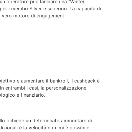
o, un operatore può lanciare una “Winter
er i membri Silver e superiori. La capacità di
un vero motore di engagement.
biettivo è aumentare il bankroll, il cashback è
 In entrambi i casi, la personalizzazione
logico e finanziario.
ivello richiede un determinato ammontare di
zionali è la velocità con cui è possibile