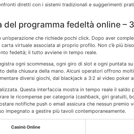
fronti diretti con i sistemi tradizionali e suggerimenti prat
tà del programma fedeltà online – 
 un’operazione che richiede pochi click. Dopo aver completat
rta virtuale associata al proprio profilo. Non c’è più bis
conto fedeltà; il tutto avviene in tempo reale.
egistra ogni scommessa, ogni giro di slot e ogni puntata su
 della chiusura della mano. Alcuni operatori offrono moltip
mentare diversi giochi, dal blackjack a 3:2 al video poker a
izzata. Questa interfaccia mostra in tempo reale il saldo p
trare le ricompense per categoria (cashback, giri gratuiti, b
impostare notifiche push o email assicura che nessun premio
esso impegnato a gestire più tavoli contemporaneamente.
Casinò Online