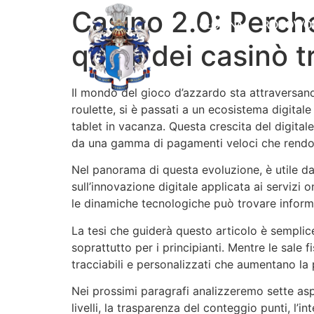
Casino 2.0: Perch
GŁÓWNA
RODOWÓ
quelli dei casinò t
Il mondo del gioco d’azzardo sta attraversand
roulette, si è passati a un ecosistema digital
tablet in vacanza. Questa crescita del digita
da una gamma di pagamenti veloci che rendon
Nel panorama di questa evoluzione, è utile 
sull’innovazione digitale applicata ai servizi
le dinamiche tecnologiche può trovare informa
La tesi che guiderà questo articolo è semplic
soprattutto per i principianti. Mentre le sale 
tracciabili e personalizzati che aumentano la 
Nei prossimi paragrafi analizzeremo sette aspet
livelli, la trasparenza del conteggio punti, l’i