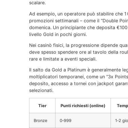
scalare.
Ad esempio, un operatore può stabilire che 1 0
promozioni settimanali – come il “Double Poin
domenica. Un principiante che deposita €100 
livello Gold in pochi giorni.
Nei casinò fisici, la progressione dipende qu
deve spesso spendere ore al tavolo della roule
rare e limitate a eventi speciali.
Il salto da Gold a Platinum è generalmente leg
moltiplicatori temporanei, come un “3x Points”
deposito, accesso a tornei con jackpot garantit
selezionati.
Tier
Punti richiesti (online)
Tempo
Bronze
0‑999
1‑2 gi