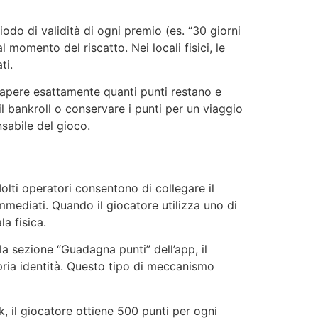
iodo di validità di ogni premio (es. “30 giorni
 momento del riscatto. Nei locali fisici, le
ti.
 Sapere esattamente quanti punti restano e
l bankroll o conservare i punti per un viaggio
sabile del gioco.
lti operatori consentono di collegare il
immediati. Quando il giocatore utilizza uno di
la fisica.
 sezione “Guadagna punti” dell’app, il
ria identità. Questo tipo di meccanismo
k, il giocatore ottiene 500 punti per ogni