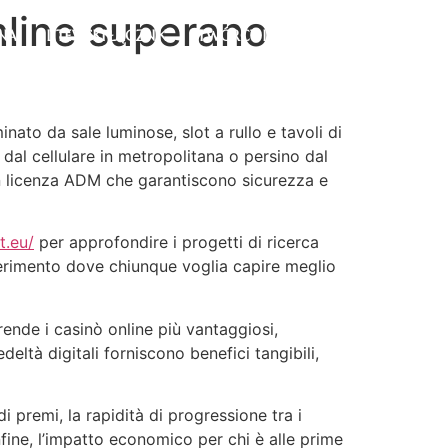
nline superano
NA
LITEWSKI ŁĄCZNIK
TWÓRCY I ŻYJĄCY
to da sale luminose, slot a rullo e tavoli di
 dal cellulare in metropolitana o persino dal
on licenza ADM che garantiscono sicurezza e
t.eu/
per approfondire i progetti di ricerca
riferimento dove chiunque voglia capire meglio
ende i casinò online più vantaggiosi,
deltà digitali forniscono benefici tangibili,
i premi, la rapidità di progressione tra i
 infine, l’impatto economico per chi è alle prime