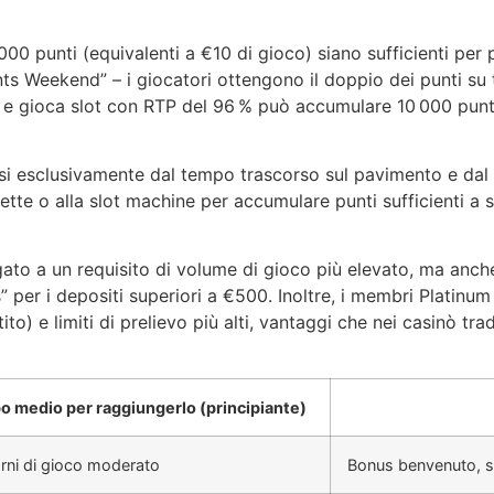
00 punti (equivalenti a €10 di gioco) siano sufficienti per 
ts Weekend” – i giocatori ottengono il doppio dei punti su 
e gioca slot con RTP del 96 % può accumulare 10 000 punti 
asi esclusivamente dal tempo trascorso sul pavimento e dal 
tte o alla slot machine per accumulare punti sufficienti a sa
ato a un requisito di volume di gioco più elevato, ma anche
 per i depositi superiori a €500. Inoltre, i membri Platinum
o) e limiti di prelievo più alti, vantaggi che nei casinò trad
 medio per raggiungerlo (principiante)
orni di gioco moderato
Bonus benvenuto, 