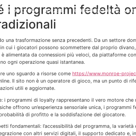
é i programmi fedeltà o
D RODOWICZÓW
KORZENIE
RADIOSTACJA ŁÓDŹ PODWOD
radizionali
o una trasformazione senza precedenti. Da un settore domina
e in cui i giocatori possono scommettere dal proprio divano,
le è alimentata da connessioni più veloci, da piattaforme c
o ogni operazione quasi istantanea.
dare uno sguardo a risorse come
https://www.monroe-projec
 online. Il sito non è un operatore di gioco, ma un punto di 
zioni utili e aggiornate.
e: i programmi di loyalty rappresentano il vero motore che r
fisiche offrono un’esperienza sensoriale unica, i programmi fe
probabilità di profitto e la soddisfazione del giocatore.
ti fondamentali: l’accessibilità del programma, la varietà d
ntegrazione con altri servizi digitali, il supporto dedicato e,