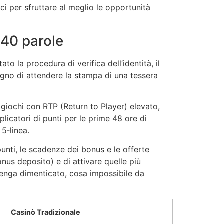
ici per sfruttare al meglio le opportunità
340 parole
o la procedura di verifica dell’identità, il
ogno di attendere la stampa di una tessera
 giochi con RTP (Return to Player) elevato,
licatori di punti per le prime 48 ore di
 5‑linea.
unti, le scadenze dei bonus e le offerte
onus deposito) e di attivare quelle più
 venga dimenticato, cosa impossibile da
Casinò Tradizionale