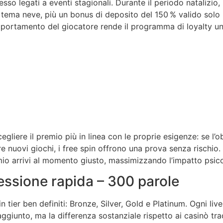
spesso legati a eventi stagionali. Durante il periodo natalizi
 tema neve, più un bonus di deposito del 150 % valido solo p
 comportamento del giocatore rende il programma di loyalty 
egliere il premio più in linea con le proprie esigenze: se l’o
re nuovi giochi, i free spin offrono una prova senza rischio.
mio arrivi al momento giusto, massimizzando l’impatto psico
gressione rapida – 300 parole
in tier ben definiti: Bronze, Silver, Gold e Platinum. Ogni l
iunto, ma la differenza sostanziale rispetto ai casinò tradi