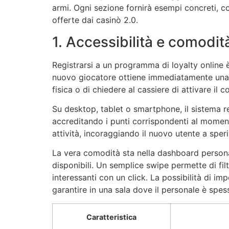
armi. Ogni sezione fornirà esempi concreti, con
offerte dai casinò 2.0.
1. Accessibilità e comodi
Registrarsi a un programma di loyalty online è
nuovo giocatore ottiene immediatamente una ca
fisica o di chiedere al cassiere di attivare il 
Su desktop, tablet o smartphone, il sistema r
accreditando i punti corrispondenti al momento
attività, incoraggiando il nuovo utente a speri
La vera comodità sta nella dashboard personal
disponibili. Un semplice swipe permette di fil
interessanti con un click. La possibilità di 
garantire in una sala dove il personale è sp
Caratteristica