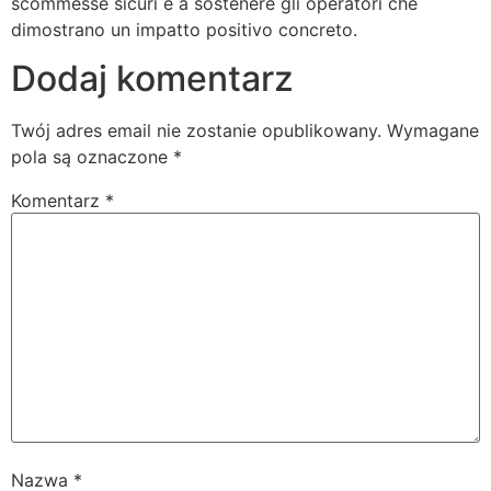
scommesse sicuri e a sostenere gli operatori che
dimostrano un impatto positivo concreto.
Dodaj komentarz
Twój adres email nie zostanie opublikowany.
Wymagane
pola są oznaczone
*
Komentarz
*
Nazwa
*