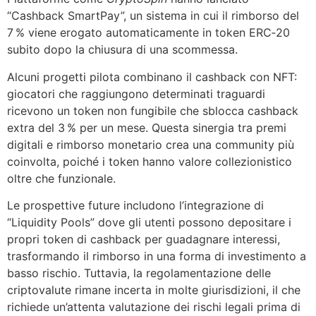
“Cashback SmartPay”, un sistema in cui il rimborso del
7 % viene erogato automaticamente in token ERC‑20
subito dopo la chiusura di una scommessa.
Alcuni progetti pilota combinano il cashback con NFT:
giocatori che raggiungono determinati traguardi
ricevono un token non fungibile che sblocca cashback
extra del 3 % per un mese. Questa sinergia tra premi
digitali e rimborso monetario crea una community più
coinvolta, poiché i token hanno valore collezionistico
oltre che funzionale.
Le prospettive future includono l’integrazione di
“Liquidity Pools” dove gli utenti possono depositare i
propri token di cashback per guadagnare interessi,
trasformando il rimborso in una forma di investimento a
basso rischio. Tuttavia, la regolamentazione delle
criptovalute rimane incerta in molte giurisdizioni, il che
richiede un’attenta valutazione dei rischi legali prima di