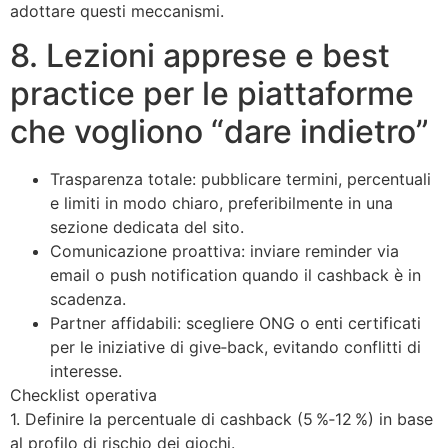
adottare questi meccanismi.
8. Lezioni apprese e best
practice per le piattaforme
che vogliono “dare indietro”
Trasparenza totale: pubblicare termini, percentuali
e limiti in modo chiaro, preferibilmente in una
sezione dedicata del sito.
Comunicazione proattiva: inviare reminder via
email o push notification quando il cashback è in
scadenza.
Partner affidabili: scegliere ONG o enti certificati
per le iniziative di give‑back, evitando conflitti di
interesse.
Checklist operativa
1. Definire la percentuale di cashback (5 %‑12 %) in base
al profilo di rischio dei giochi.