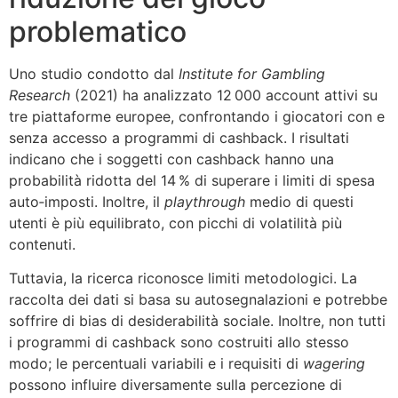
problematico
Uno studio condotto dal
Institute for Gambling
Research
(2021) ha analizzato 12 000 account attivi su
tre piattaforme europee, confrontando i giocatori con e
senza accesso a programmi di cashback. I risultati
indicano che i soggetti con cashback hanno una
probabilità ridotta del 14 % di superare i limiti di spesa
auto‑imposti. Inoltre, il
playthrough
medio di questi
utenti è più equilibrato, con picchi di volatilità più
contenuti.
Tuttavia, la ricerca riconosce limiti metodologici. La
raccolta dei dati si basa su autosegnalazioni e potrebbe
soffrire di bias di desiderabilità sociale. Inoltre, non tutti
i programmi di cashback sono costruiti allo stesso
modo; le percentuali variabili e i requisiti di
wagering
possono influire diversamente sulla percezione di