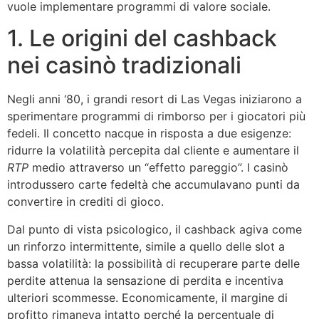
vuole implementare programmi di valore sociale.
1. Le origini del cashback
nei casinò tradizionali
Negli anni ‘80, i grandi resort di Las Vegas iniziarono a
sperimentare programmi di rimborso per i giocatori più
fedeli. Il concetto nacque in risposta a due esigenze:
ridurre la volatilità percepita dal cliente e aumentare il
RTP
medio attraverso un “effetto pareggio”. I casinò
introdussero carte fedeltà che accumulavano punti da
convertire in crediti di gioco.
Dal punto di vista psicologico, il cashback agiva come
un rinforzo intermittente, simile a quello delle slot a
bassa volatilità: la possibilità di recuperare parte delle
perdite attenua la sensazione di perdita e incentiva
ulteriori scommesse. Economicamente, il margine di
profitto rimaneva intatto perché la percentuale di