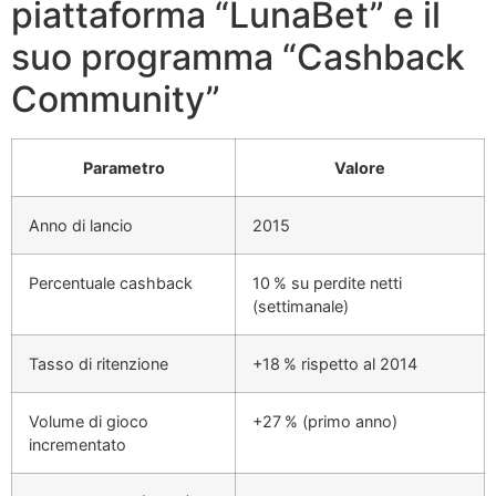
piattaforma “LunaBet” e il
suo programma “Cashback
Community”
Parametro
Valore
Anno di lancio
2015
Percentuale cashback
10 % su perdite netti
(settimanale)
Tasso di ritenzione
+18 % rispetto al 2014
Volume di gioco
+27 % (primo anno)
incrementato